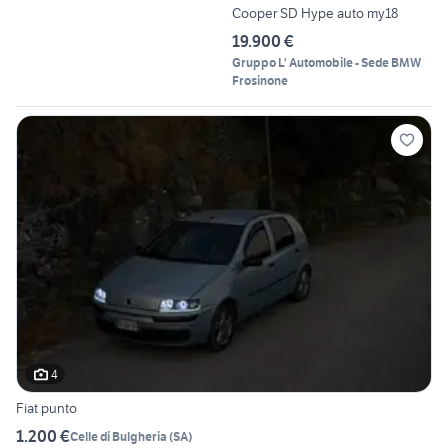
Cooper SD Hype auto my18
19.900 €
Gruppo L' Automobile - Sede BMW
Frosinone
4
Fiat punto
1.200 €
Celle di Bulgheria
(
SA
)