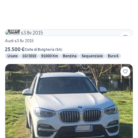
6
Audi s3 8v 2015
25.500 €
Celle di Bulgheria
(
SA
)
Usato
10/2015
91000 Km
Benzina
Sequenziale
Euro 6