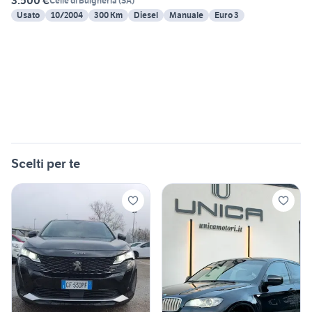
3.500 €
Celle di Bulgheria
(
SA
)
Usato
10/2004
300 Km
Diesel
Manuale
Euro 3
Scelti per te