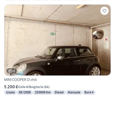
6
MINI COOPER D chili
5.200 €
Celle di Bulgheria
(
SA
)
Usato
05/2009
230000 Km
Diesel
Manuale
Euro 4