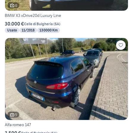
6
BMW X3 xDrive20d Luxury Line
30.000 €
Celle di Bulgheria
(
SA
)
Usato
11/2018
130000 Km
5
Alfa romeo 147