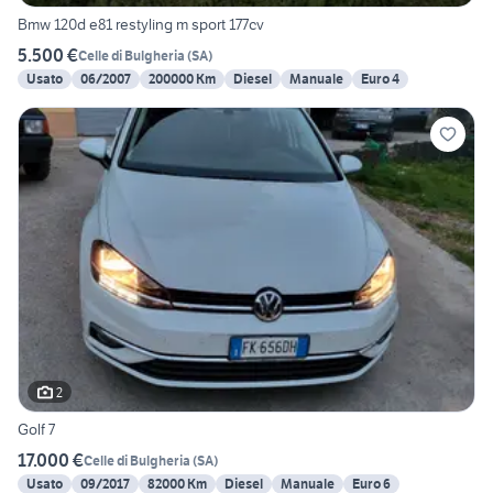
Bmw 120d e81 restyling m sport 177cv
5.500 €
Celle di Bulgheria
(
SA
)
Usato
06/2007
200000 Km
Diesel
Manuale
Euro 4
2
Golf 7
17.000 €
Celle di Bulgheria
(
SA
)
Usato
09/2017
82000 Km
Diesel
Manuale
Euro 6