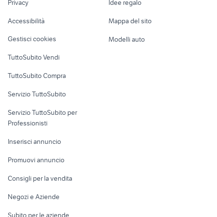
Privacy
Idee regalo
auto skoda kamiq Sicilia
Garage e box
Brescia provincia
Caravan e Camper
Accessibilità
Mappa del sito
samsung vecchi modelli con
Loft, mansarde e
credenza Viterbo provincia
Veicoli commerciali
sportellino
altro
Gestisci cookies
Modelli auto
Case vacanza
TuttoSubito Vendi
Uffici e Locali
TuttoSubito Compra
commerciali
Servizio TuttoSubito
elettronica
per la casa e la
sports e hobby
Servizio TuttoSubito per
persona
Informatica
Animali
Professionisti
Arredamento e
Console e
Accessori per
Casalinghi
Inserisci annuncio
Videogiochi
animali
Elettrodomestici
Promuovi annuncio
Audio/Video
Musica e Film
Giardino e Fai da te
Consigli per la vendita
Fotografia
Libri e Riviste
Abbigliamento e
Negozi e Aziende
Telefonia
Strumenti Musicali
Accessori
Subito per le aziende