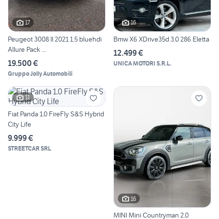
17
16
Peugeot 3008 II 2021 1.5 bluehdi
Bmw X6 XDrive35d 3.0 286 Eletta
Allure Pack ...
12.499 €
19.500 €
UNICA MOTORI S.R.L.
Gruppo Jolly Automobili
11
Fiat Panda 1.0 FireFly S&S Hybrid
City Life
9.999 €
STREETCAR SRL
16
MINI Mini Countryman 2.0