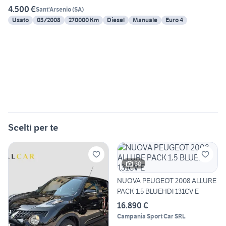
4.500 €
Sant'Arsenio
(
SA
)
Usato
03/2008
270000 Km
Diesel
Manuale
Euro 4
Scelti per te
30
NUOVA PEUGEOT 2008 ALLURE
PACK 1.5 BLUEHDI 131CV E
16.890 €
Campania Sport Car SRL