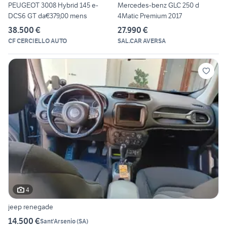
PEUGEOT 3008 Hybrid 145 e-
Mercedes-benz GLC 250 d
DCS6 GT da€379,00 mens
4Matic Premium 2017
38.500 €
27.990 €
CF CERCIELLO AUTO
SAL.CAR AVERSA
4
jeep renegade
14.500 €
Sant'Arsenio
(
SA
)