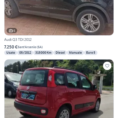
6
Audi Q3 TDI 2012
7.250 €
Sant'Arsenio
(
SA
)
Usato
05/2012
315000 Km
Diesel
Manuale
Euro 5