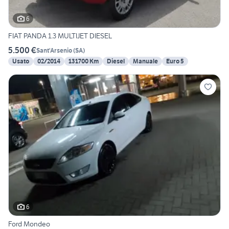
6
FIAT PANDA 1.3 MULTIJET DIESEL
5.500 €
Sant'Arsenio
(
SA
)
Usato
02/2014
131700 Km
Diesel
Manuale
Euro 5
6
Ford Mondeo