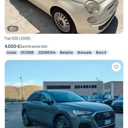
6
Fiat 500 (2008)
4.000 €
Sant'Arsenio
(
SA
)
Usato
07/2008
223000 Km
Benzina
Manuale
Euro 4