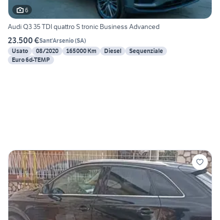
6
Audi Q3 35 TDI quattro S tronic Business Advanced
23.500 €
Sant'Arsenio
(
SA
)
Usato
08/2020
165000 Km
Diesel
Sequenziale
Euro 6d-TEMP