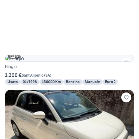
6
Biagio
1.200 €
Sant'Arsenio
(
SA
)
Usato
01/1998
156000 Km
Benzina
Manuale
Euro 2