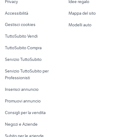
gonfiabili bambini Roma
appartamenti in vendita
Privacy
Idee regalo
Garage e box
provincia
ospitaletto
Caravan e Camper
Accessibilità
Mappa del sito
Loft, mansarde e
Veicoli commerciali
altro
Gestisci cookies
Modelli auto
Case vacanza
TuttoSubito Vendi
Uffici e Locali
TuttoSubito Compra
commerciali
Servizio TuttoSubito
elettronica
per la casa e la
sports e hobby
Servizio TuttoSubito per
persona
Informatica
Animali
Professionisti
Arredamento e
Console e
Accessori per
Casalinghi
Inserisci annuncio
Videogiochi
animali
Elettrodomestici
Promuovi annuncio
Audio/Video
Musica e Film
Giardino e Fai da te
Consigli per la vendita
Fotografia
Libri e Riviste
Abbigliamento e
Negozi e Aziende
Telefonia
Strumenti Musicali
Accessori
Subito per le aziende