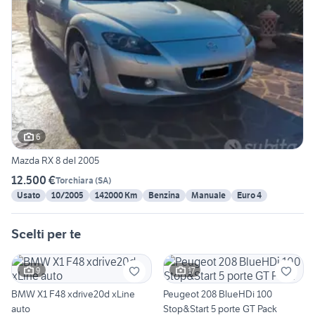
6
Mazda RX 8 del 2005
12.500 €
Torchiara
(
SA
)
Usato
10/2005
142000 Km
Benzina
Manuale
Euro 4
Scelti per te
9
17
BMW X1 F48 xdrive20d xLine
Peugeot 208 BlueHDi 100
auto
Stop&Start 5 porte GT Pack