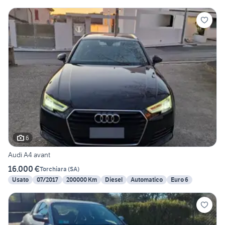
6
Audi A4 avant
16.000 €
Torchiara
(
SA
)
Usato
07/2017
200000 Km
Diesel
Automatico
Euro 6