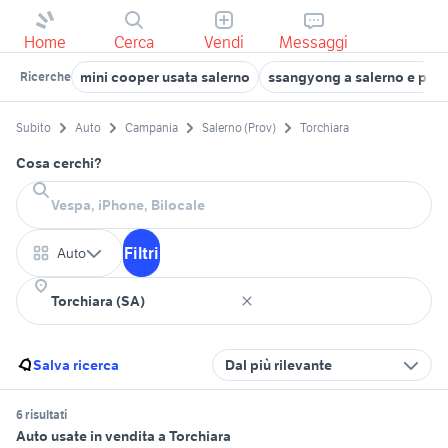
Home
Cerca
Vendi
Messaggi
mini cooper usata salerno
ssangyong a salerno e prov
Ricerche
Subito
Auto
Campania
Salerno (Prov)
Torchiara
Cosa cerchi?
Filtri
Auto
Salva ricerca
Dal più rilevante
6 risultati
Auto usate in vendita a Torchiara