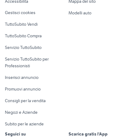
Accessibilità
Mappa del sito
ds auto
regalo animali Termini Imerese
Loft, mansarde e
Veicoli commerciali
altro
Gestisci cookies
Modelli auto
Case vacanza
TuttoSubito Vendi
Uffici e Locali
TuttoSubito Compra
commerciali
Servizio TuttoSubito
elettronica
per la casa e la
sports e hobby
Servizio TuttoSubito per
persona
Informatica
Animali
Professionisti
Arredamento e
Console e
Accessori per
Casalinghi
Inserisci annuncio
Videogiochi
animali
Elettrodomestici
Promuovi annuncio
Audio/Video
Musica e Film
Giardino e Fai da te
Consigli per la vendita
Fotografia
Libri e Riviste
Abbigliamento e
Negozi e Aziende
Telefonia
Strumenti Musicali
Accessori
Subito per le aziende
Sports
Tutto per i bambini
Seguici su
Scarica gratis l'App