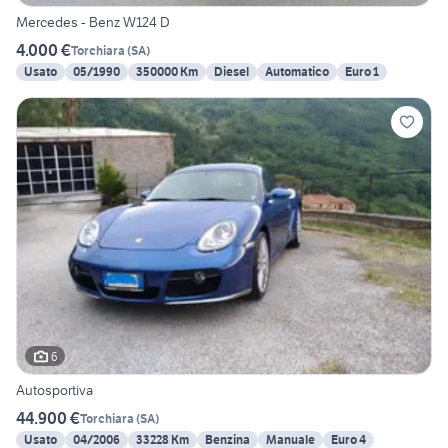
Mercedes - Benz W124 D
4.000 €
Torchiara
(
SA
)
Usato
05/1990
350000 Km
Diesel
Automatico
Euro 1
6
Autosportiva
44.900 €
Torchiara
(
SA
)
Usato
04/2006
33228 Km
Benzina
Manuale
Euro 4