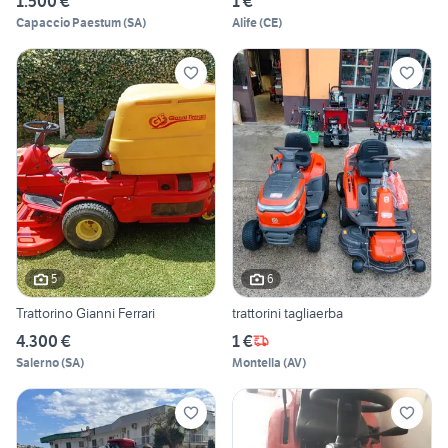
1.500 €
1 €
Capaccio Paestum
(
SA
)
Alife
(
CE
)
5
6
Trattorino Gianni Ferrari
trattorini tagliaerba
4.300 €
1 €
Salerno
(
SA
)
Montella
(
AV
)