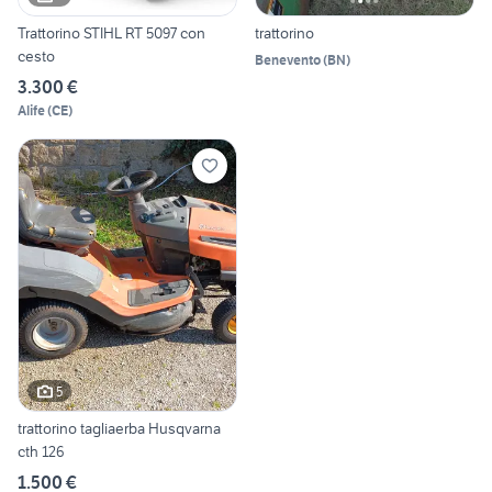
Trattorino STIHL RT 5097 con
trattorino
cesto
Benevento
(
BN
)
3.300 €
Alife
(
CE
)
5
trattorino tagliaerba Husqvarna
cth 126
1.500 €