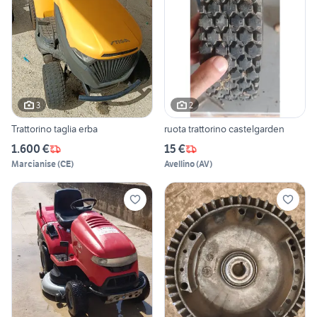
3
2
Trattorino taglia erba
ruota trattorino castelgarden
1.600 €
15 €
Marcianise
(
CE
)
Avellino
(
AV
)