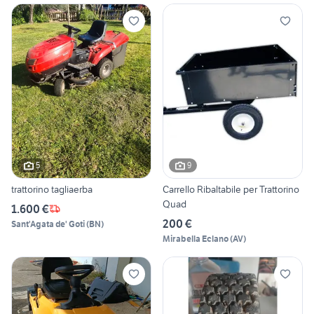
5
9
trattorino tagliaerba
Carrello Ribaltabile per Trattorino
Quad
1.600 €
200 €
Sant'Agata de' Goti
(
BN
)
Mirabella Eclano
(
AV
)