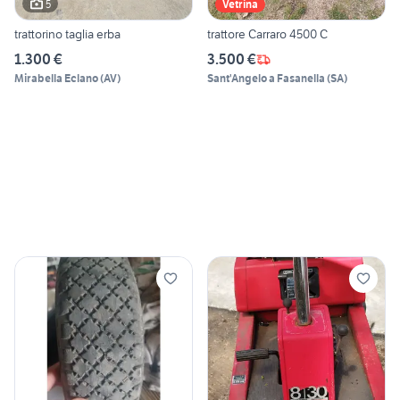
5
Vetrina
trattorino taglia erba
trattore Carraro 4500 C
1.300 €
3.500 €
Mirabella Eclano
(
AV
)
Sant'Angelo a Fasanella
(
SA
)