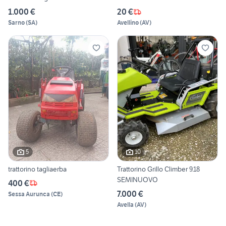
1.000 €
20 €
Sarno
(
SA
)
Avellino
(
AV
)
5
10
trattorino tagliaerba
Trattorino Grillo Climber 9.18
SEMINUOVO
400 €
7.000 €
Sessa Aurunca
(
CE
)
Avella
(
AV
)