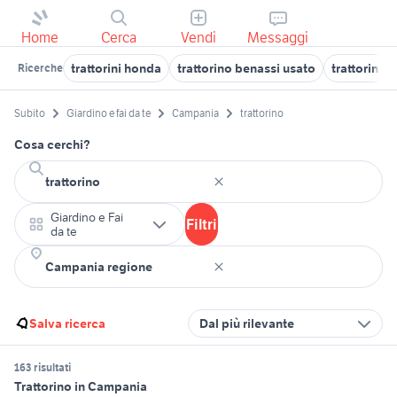
Home
Cerca
Vendi
Messaggi
trattorini honda
trattorino benassi usato
trattorino 
Ricerche
Subito
Giardino e fai da te
Campania
trattorino
Cosa cerchi?
Giardino e Fai
Filtri
da te
Salva ricerca
Dal più rilevante
163 risultati
Trattorino in Campania