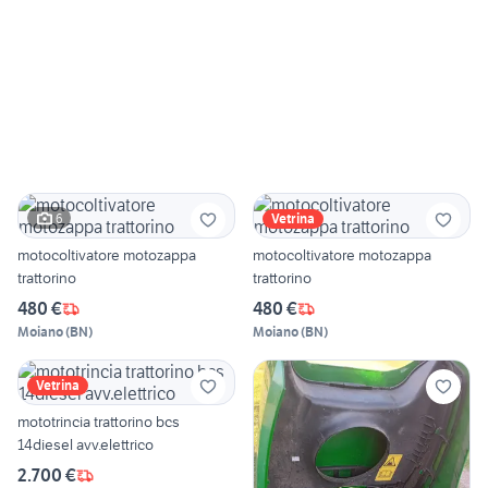
6
Vetrina
motocoltivatore motozappa
motocoltivatore motozappa
trattorino
trattorino
480 €
480 €
Moiano
(
BN
)
Moiano
(
BN
)
Vetrina
mototrincia trattorino bcs
14diesel avv.elettrico
2.700 €