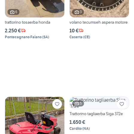
6
3
trattorino tosaerba honda
volano tecumseh aspera motore
2.250 €
10 €
Pontecagnano Faiano
(
SA
)
Caserta
(
CE
)
5
Trattorino tagliaerba Siga 372e
1.650 €
Cardito
(
NA
)