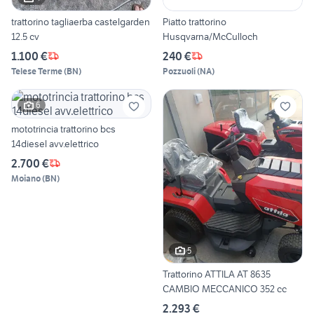
trattorino tagliaerba castelgarden
Piatto trattorino
12.5 cv
Husqvarna/McCulloch
1.100 €
240 €
Telese Terme
(
BN
)
Pozzuoli
(
NA
)
6
mototrincia trattorino bcs
14diesel avv.elettrico
2.700 €
Moiano
(
BN
)
5
Trattorino ATTILA AT 8635
CAMBIO MECCANICO 352 cc
2.293 €