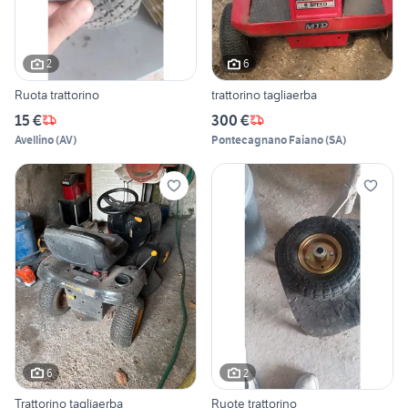
2
6
Ruota trattorino
trattorino tagliaerba
15 €
300 €
Avellino
(
AV
)
Pontecagnano Faiano
(
SA
)
6
2
Trattorino tagliaerba
Ruote trattorino