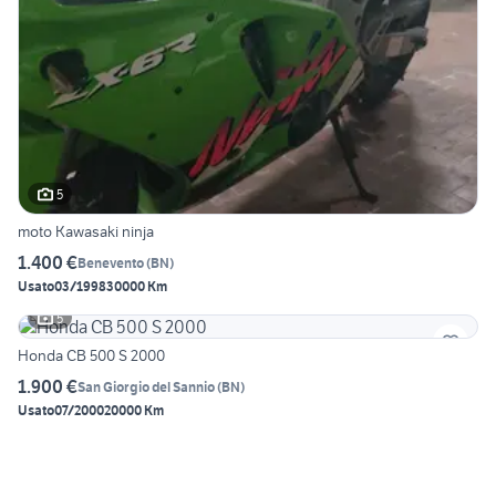
5
moto Kawasaki ninja
1.400 €
Benevento
(
BN
)
Usato
03/1998
30000 Km
5
Honda CB 500 S 2000
1.900 €
San Giorgio del Sannio
(
BN
)
Usato
07/2000
20000 Km