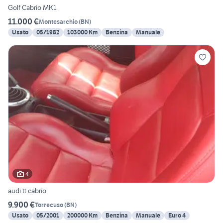
Golf Cabrio MK1
11.000 €
Montesarchio
(
BN
)
Usato
05/1982
103000 Km
Benzina
Manuale
4
audi tt cabrio
9.900 €
Torrecuso
(
BN
)
Usato
05/2001
200000 Km
Benzina
Manuale
Euro 4