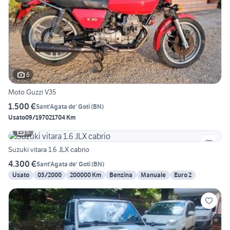
6
Moto Guzzi V35
1.500 €
Sant'Agata de' Goti
(
BN
)
Usato
09/1970
21704 Km
6
Suzuki vitara 1.6 JLX cabrio
4.300 €
Sant'Agata de' Goti
(
BN
)
Usato
03/2000
200000 Km
Benzina
Manuale
Euro 2