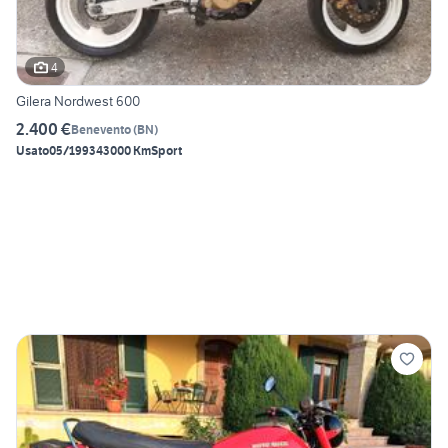
4
Gilera Nordwest 600
2.400 €
Benevento
(
BN
)
Usato
05/1993
43000 Km
Sport