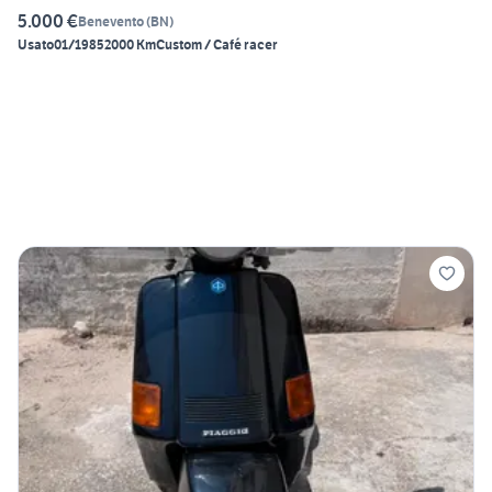
5.000 €
Benevento
(
BN
)
Usato
01/1985
2000 Km
Custom / Café racer