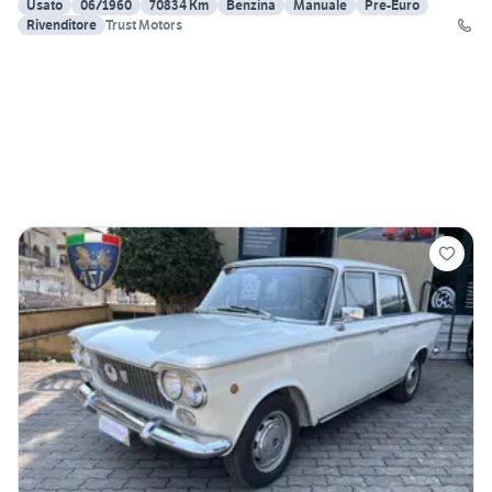
Usato
06/1960
70834 Km
Benzina
Manuale
Pre-Euro
Rivenditore
Trust Motors