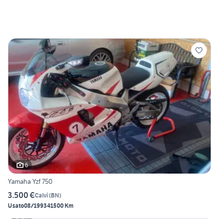
6
Yamaha Yzf 750
3.500 €
Calvi
(
BN
)
Usato
08/1993
41500 Km