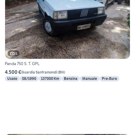
6
Panda 750 S. T. GPL
4.500 €
Guardia Sanframondi
(
BN
)
Usato
08/1990
137000 Km
Benzina
Manuale
Pre-Euro