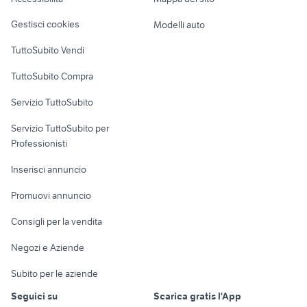
Loft, mansarde e
Veicoli commerciali
altro
Gestisci cookies
Modelli auto
Case vacanza
TuttoSubito Vendi
Uffici e Locali
TuttoSubito Compra
commerciali
Servizio TuttoSubito
elettronica
per la casa e la
sports e hobby
Servizio TuttoSubito per
persona
Informatica
Animali
Professionisti
Arredamento e
Console e
Accessori per
Casalinghi
Inserisci annuncio
Videogiochi
animali
Elettrodomestici
Promuovi annuncio
Audio/Video
Musica e Film
Giardino e Fai da te
Consigli per la vendita
Fotografia
Libri e Riviste
Abbigliamento e
Negozi e Aziende
Telefonia
Strumenti Musicali
Accessori
Subito per le aziende
Sports
Tutto per i bambini
Seguici su
Scarica gratis l'App
Biciclette