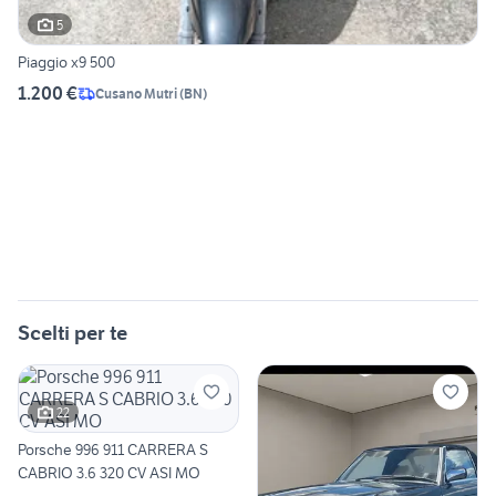
5
Piaggio x9 500
1.200 €
Cusano Mutri
(
BN
)
Scelti per te
22
Porsche 996 911 CARRERA S
CABRIO 3.6 320 CV ASI MO