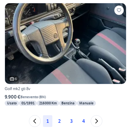
6
Golf mk2 gti 8v
9.900 €
Benevento
(
BN
)
Usato
01/1991
216000 Km
Benzina
Manuale
1
2
3
4