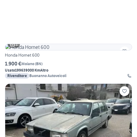
4
Honda Hornet 600
1.900 €
Moiano
(
BN
)
Usato
1996
39000 Km
Altro
Rivenditore
Buonanno Autoveicoli