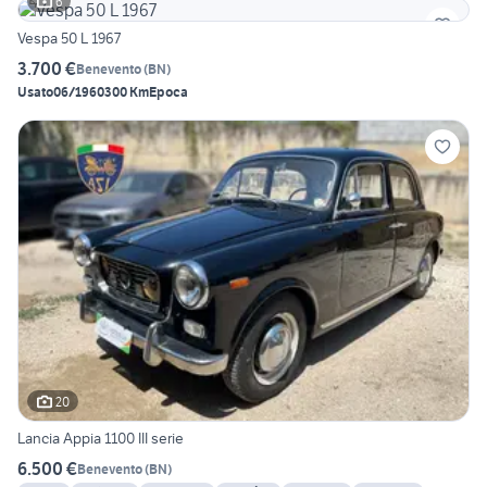
6
Vespa 50 L 1967
3.700 €
Benevento
(
BN
)
Usato
06/1960
300 Km
Epoca
20
Lancia Appia 1100 III serie
6.500 €
Benevento
(
BN
)