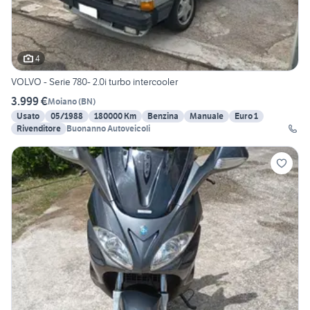
4
VOLVO - Serie 780- 2.0i turbo intercooler
3.999 €
Moiano
(
BN
)
Usato
05/1988
180000 Km
Benzina
Manuale
Euro 1
Rivenditore
Buonanno Autoveicoli