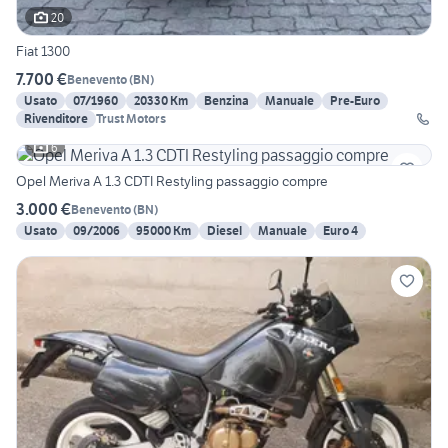
20
Fiat 1300
7.700 €
Benevento
(
BN
)
Usato
07/1960
20330 Km
Benzina
Manuale
Pre-Euro
Rivenditore
Trust Motors
6
Opel Meriva A 1.3 CDTI Restyling passaggio compre
3.000 €
Benevento
(
BN
)
Usato
09/2006
95000 Km
Diesel
Manuale
Euro 4