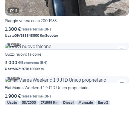
5
Piaggio vespa cosa 200 1988
1.300 €
Telese Terme
(
BN
)
Usato
09/1988
48000 Km
Scooter
3
Guzzi nuovo falcone
3.000 €
Benevento
(
BN
)
Usato
07/1970
11000 Km
6
Fiat Marea Weekend 1.9 JTD Unico proprietario
1.900 €
Telese Terme
(
BN
)
Usato
08/2000
271999 Km
Diesel
Manuale
Euro 2