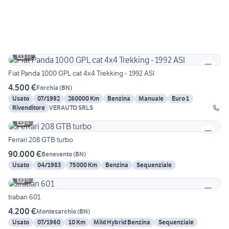
17
Fiat Panda 1000 GPL cat 4x4 Trekking - 1992 ASI
4.500 €
Forchia
(
BN
)
Usato
07/1992
260000 Km
Benzina
Manuale
Euro 1
Rivenditore
VERAUTO SRLS
6
Ferrari 208 GTB turbo
90.000 €
Benevento
(
BN
)
Usato
04/1983
75000 Km
Benzina
Sequenziale
6
traban 601
4.200 €
Montesarchio
(
BN
)
Usato
07/1960
10 Km
Mild Hybrid Benzina
Sequenziale