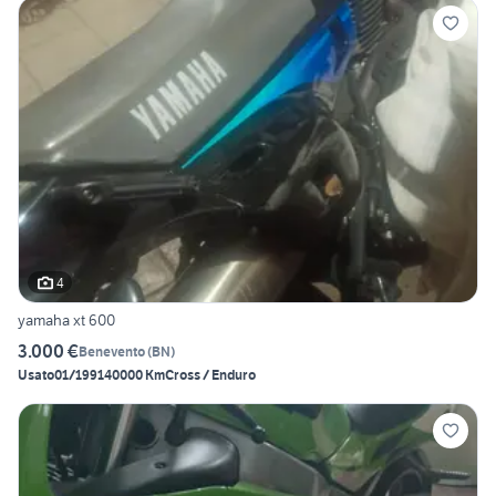
4
yamaha xt 600
3.000 €
Benevento
(
BN
)
Usato
01/1991
40000 Km
Cross / Enduro