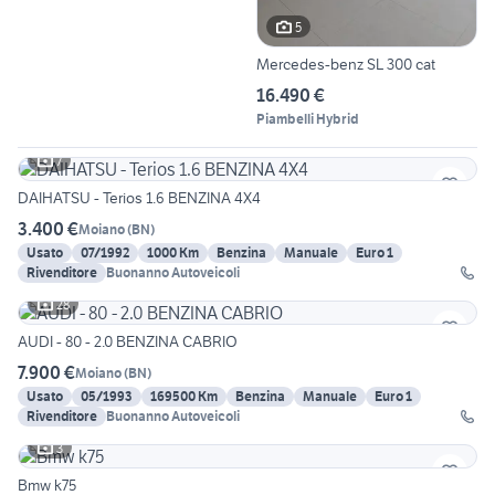
5
Mercedes-benz SL 300 cat
16.490 €
Piambelli Hybrid
7
DAIHATSU - Terios 1.6 BENZINA 4X4
3.400 €
Moiano
(
BN
)
Usato
07/1992
1000 Km
Benzina
Manuale
Euro 1
Rivenditore
Buonanno Autoveicoli
28
AUDI - 80 - 2.0 BENZINA CABRIO
7.900 €
Moiano
(
BN
)
Usato
05/1993
169500 Km
Benzina
Manuale
Euro 1
Rivenditore
Buonanno Autoveicoli
3
Bmw k75