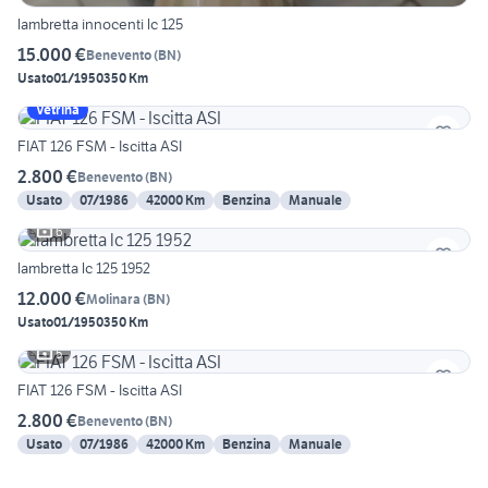
lambretta innocenti lc 125
15.000 €
Benevento
(
BN
)
Usato
01/1950
350 Km
Vetrina
FIAT 126 FSM - Iscitta ASI
2.800 €
Benevento
(
BN
)
Usato
07/1986
42000 Km
Benzina
Manuale
6
lambretta lc 125 1952
12.000 €
Molinara
(
BN
)
Usato
01/1950
350 Km
5
FIAT 126 FSM - Iscitta ASI
2.800 €
Benevento
(
BN
)
Usato
07/1986
42000 Km
Benzina
Manuale