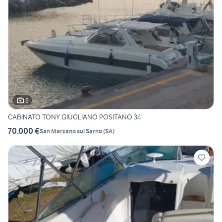
6
CABINATO TONY GIUGLIANO POSITANO 34
70.000 €
San Marzano sul Sarno
(
SA
)