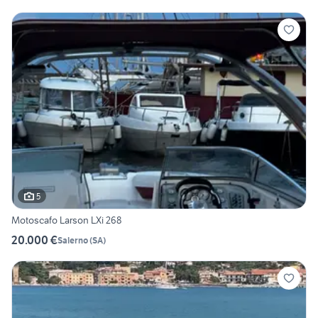
5
Motoscafo Larson LXi 268
20.000 €
Salerno
(
SA
)