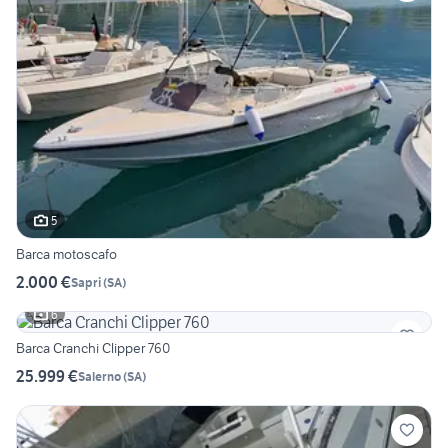
5
Barca motoscafo
2.000 €
Sapri
(
SA
)
6
Barca Cranchi Clipper 760
25.999 €
Salerno
(
SA
)