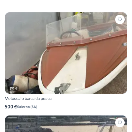
4
Motoscafo barca da pesca
500 €
Salerno
(
SA
)