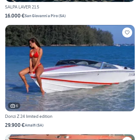
SALPA LAVER 21.5
16.000 €
San Giovanni a Piro
(
SA
)
6
Donzi Z 24 limited edition
29.900 €
Amalfi
(
SA
)