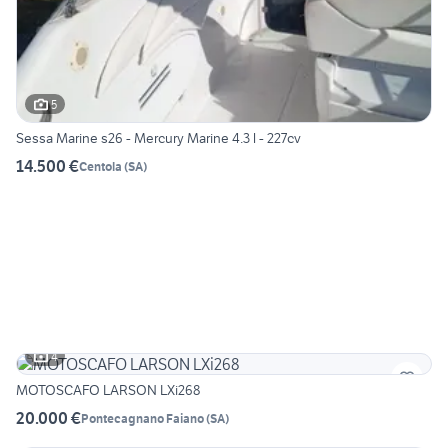
5
Sessa Marine s26 - Mercury Marine 4.3 l - 227cv
14.500 €
Centola
(
SA
)
4
MOTOSCAFO LARSON LXi268
20.000 €
Pontecagnano Faiano
(
SA
)