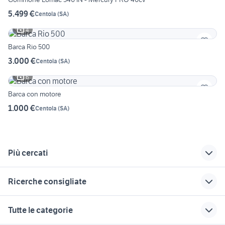
5.499 €
Centola
(
SA
)
4
Barca Rio 500
3.000 €
Centola
(
SA
)
6
Barca con motore
1.000 €
Centola
(
SA
)
Più cercati
Correlati
Richerche simili
Suggerimenti
Ricerche consigliate
barche ascea
barche nautica
barche lazio
Campania
barche usate sassari
barche usate colverde
barche usate maiori
barche nautica
Tutte le categorie
barche usate
Nuoro provincia
barche usate san
barche usate simeri crichi
barche pantelleria
amorosi