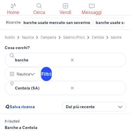
Home
Cerca
Vendi
Messaggi
barche usate mercato san severino
barche usate sala 
Ricerche
Subito
Nautica
Campania
Salerno (Prov)
Centola
barche
Cosa cerchi?
Filtri
Nautica
Salva ricerca
Dal più recente
9 risultati
Barche a Centola