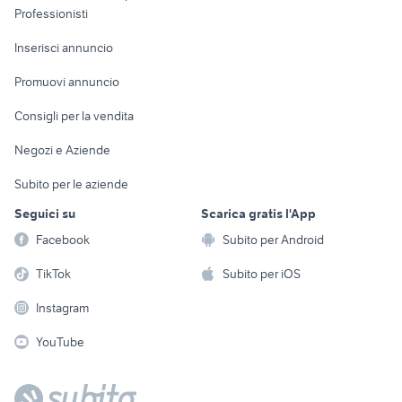
Informatica
Animali
Professionisti
Arredamento e
Console e
Accessori per
Casalinghi
Inserisci annuncio
Videogiochi
animali
Elettrodomestici
Promuovi annuncio
Audio/Video
Musica e Film
Giardino e Fai da te
Consigli per la vendita
Fotografia
Libri e Riviste
Abbigliamento e
Negozi e Aziende
Telefonia
Strumenti Musicali
Accessori
Subito per le aziende
Sports
Tutto per i bambini
Seguici su
Scarica gratis l'App
Biciclette
Facebook
Subito per Android
Collezionismo
TikTok
Subito per iOS
Instagram
YouTube