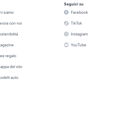
rkos barche
barche usate prata di pordenone
Seguici su
person
Offerte di lavoro
Informatica
arche usate pettenasco
barche capo d'orlando
to napoli
barche usate cecina
gommoni mazara del
hi siamo
Facebook
Arredam
arche usate muravera
etto
Servizi
Console e Videogiochi
Casaling
avora con noi
TikTok
ate silvi
fuoristrada 4x4 auto Liguria
sedili opel corsa d
 a schiera
Candidati in cerca di
Audio/Video
Elettrod
ostenibilità
Instagram
lavoro
i
Fotografia
Giardino 
agazine
YouTube
Attrezzature di lavoro
Telefonia
Abbigli
dee regalo
Accesso
e altro
appa del sito
Tutto per
odelli auto