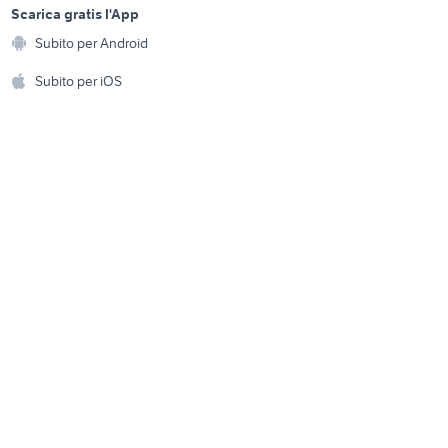
provincia
a
Scarica gratis l'App
Animali
gommone chiglia
 vallo
Subito per Android
ento e
pneumatica
Accessori per animali
hi
Subito per iOS
night rod special
Musica e Film
omestici
Libri e Riviste
e Fai da te
Strumenti Musicali
amento e
ri
Sports
 i bambini
Biciclette
Collezionismo