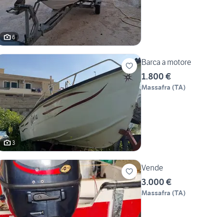
6
Barca a motore
1.800 €
Massafra
(
TA
)
3
Vende
3.000 €
Massafra
(
TA
)