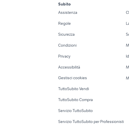
barche usate parabita
a
Subito
Auto
Appartamenti
gommone a viterbo e
barche usate santa cesarea terme
b
gozzo usa
Assistenza
C
provincia
barche fasano
b
Accessori Auto
Camere/Posti l
Regole
L
euro 550
barche us
Moto e Scooter
Ville singole e
Sicurezza
S
Accessori Moto
Terreni e rustic
Condizioni
M
Nautica
Garage e box
Privacy
I
Caravan e Camper
Loft, mansarde 
Accessibilità
M
Veicoli commerciali
Case vacanza
Gestisci cookies
M
Uffici e Locali
TuttoSubito Vendi
commerciali
TuttoSubito Compra
Servizio TuttoSubito
Servizio TuttoSubito per Professionisti