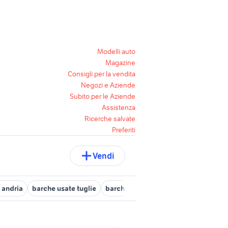
Modelli auto
Magazine
Consigli per la vendita
Negozi e Aziende
Subito per le Aziende
Assistenza
Ricerche salvate
Preferiti
Vendi
 andria
barche usate tuglie
barche usate villa castelli
barche u