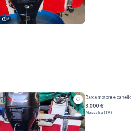
6
Barca motore e carrell
3.000 €
Massafra
(
TA
)