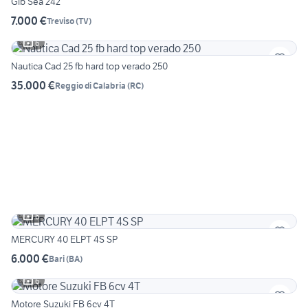
Gib Sea 242
7.000 €
Treviso
(
TV
)
6
Nautica Cad 25 fb hard top verado 250
35.000 €
Reggio di Calabria
(
RC
)
6
MERCURY 40 ELPT 4S SP
6.000 €
Bari
(
BA
)
6
Motore Suzuki FB 6cv 4T