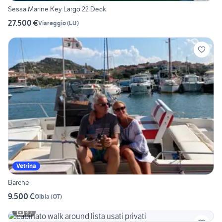
Sessa Marine Key Largo 22 Deck
27.500 €
Viareggio
(
LU
)
Vetrina
Barche
9.500 €
Olbia
(
OT
)
30