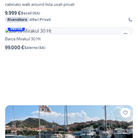
cabinato walk around lista usati privati
9.999 €
Bacoli
(
NA
)
Rivenditore
Affari Privati
Vetrina
Barca Mirakul 30 Ht
99.000 €
Salerno
(
SA
)