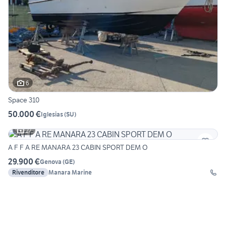
6
Space 310
50.000 €
Iglesias
(
SU
)
27
A F F A RE MANARA 23 CABIN SPORT DEM O
29.900 €
Genova
(
GE
)
Rivenditore
Manara Marine