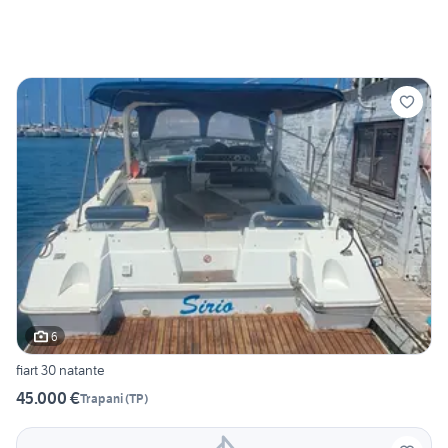
6
fiart 30 natante
45.000 €
Trapani
(
TP
)