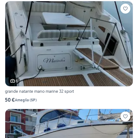
6
grande natante mano marine 32 sport
50 €
Ameglia
(
SP
)