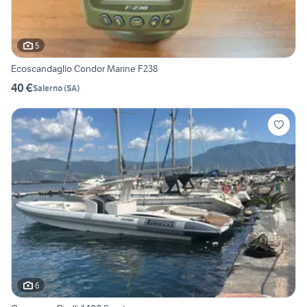
5
Ecoscandaglio Condor Marine F238
40 €
Salerno
(
SA
)
6