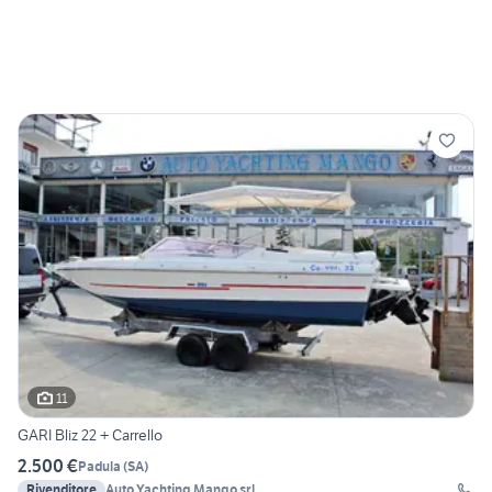
11
GARI Bliz 22 + Carrello
2.500 €
Padula
(
SA
)
Rivenditore
Auto Yachting Mango srl