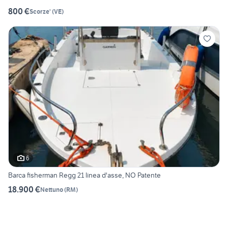
800 €
Scorze'
(
VE
)
6
Barca fisherman Regg 21 linea d'asse, NO Patente
18.900 €
Nettuno
(
RM
)