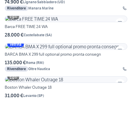
74.900 €
Lignano Sabbiadoro
(
UD
)
Rivenditore
Manara Marine
6
Barca FREE TIME 24 WA
28.000 €
Castellabate
(
SA
)
Vetrina
BARCA BMA X 299 full optional promo pronta consegn
135.000 €
Roma
(
RM
)
Rivenditore
Oltre Nautica
6
Boston Whaler Outrage 18
31.000 €
Levanto
(
SP
)