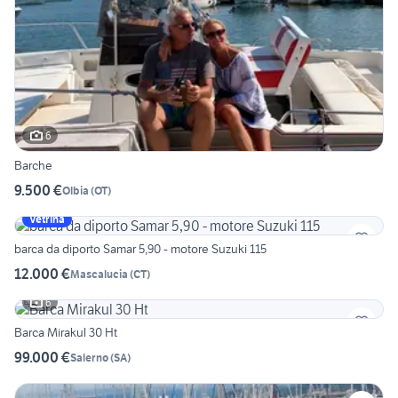
6
Barche
9.500 €
Olbia
(
OT
)
Vetrina
barca da diporto Samar 5,90 - motore Suzuki 115
12.000 €
Mascalucia
(
CT
)
6
Barca Mirakul 30 Ht
99.000 €
Salerno
(
SA
)