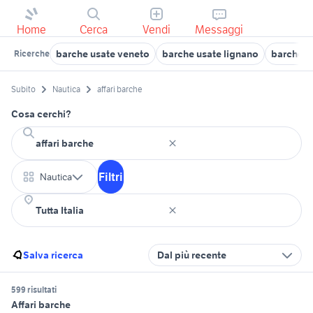
Home
Cerca
Vendi
Messaggi
barche usate veneto
barche usate lignano
barche u
Ricerche
Subito
Nautica
affari barche
Cosa cerchi?
Filtri
Nautica
Salva ricerca
Dal più recente
599 risultati
Affari barche