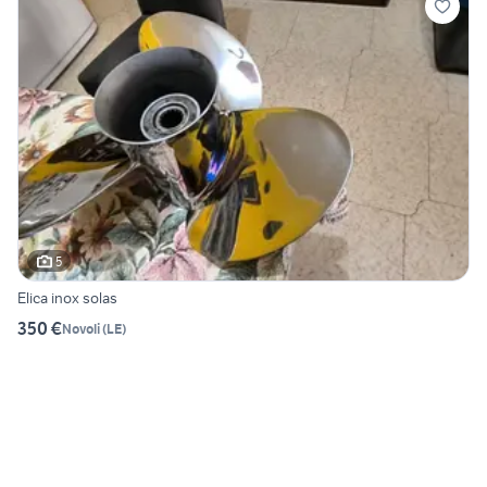
5
Elica inox solas
350 €
Novoli
(
LE
)