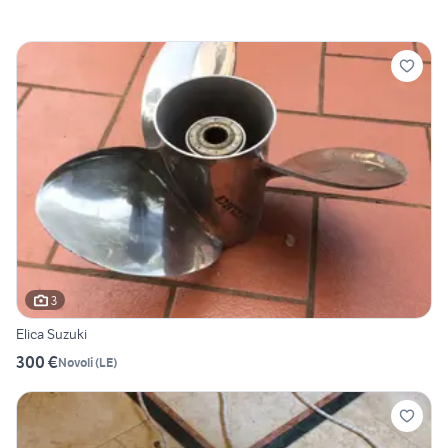
3
Elica Suzuki
300 €
Novoli
(
LE
)