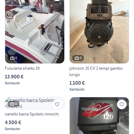
6
6
Futurama sharko 19
johnson 15 CV 2 tempi gambo
lungo
13.900 €
1.100 €
Santauto
Santauto
6
carrello barca Spoleto rimorchi
4.500 €
Santauto