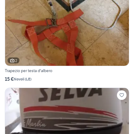
2
Trapezio per testa d'albero
15 €
Novoli
(
LE
)