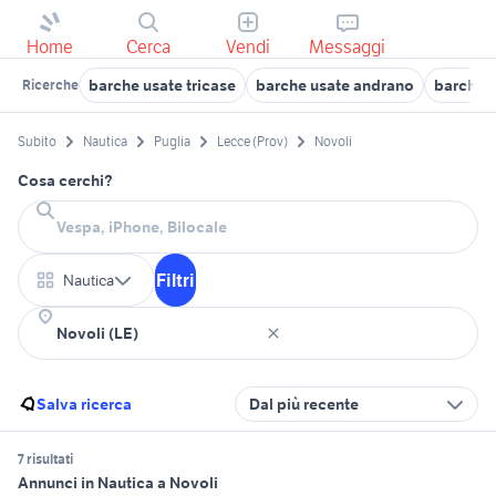
Home
Cerca
Vendi
Messaggi
barche usate tricase
barche usate andrano
barche 
Ricerche
Subito
Nautica
Puglia
Lecce (Prov)
Novoli
Cosa cerchi?
Filtri
Nautica
Salva ricerca
Dal più recente
7 risultati
Annunci in Nautica a Novoli