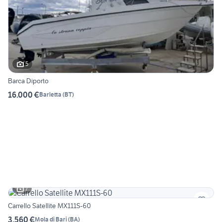
5
Barca Diporto
16.000 €
Barletta
(
BT
)
7
Carrello Satellite MX111S-60
3.560 €
Mola di Bari
(
BA
)