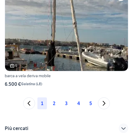
6
barca a vela deriva mobile
6.500 €
Galatina
(
LE
)
1
2
3
4
5
Più cercati