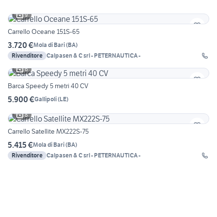
9
Carrello Oceane 151S-65
3.720 €
Mola di Bari
(
BA
)
Rivenditore
Calpasen & C srl - PETERNAUTICA -
6
Barca Speedy 5 metri 40 CV
5.900 €
Gallipoli
(
LE
)
8
Carrello Satellite MX222S-75
5.415 €
Mola di Bari
(
BA
)
Rivenditore
Calpasen & C srl - PETERNAUTICA -