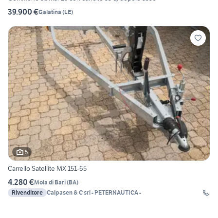
39.900 €
Galatina
(
LE
)
5
Carrello Satellite MX 151-65
4.280 €
Mola di Bari
(
BA
)
Rivenditore
Calpasen & C srl - PETERNAUTICA -