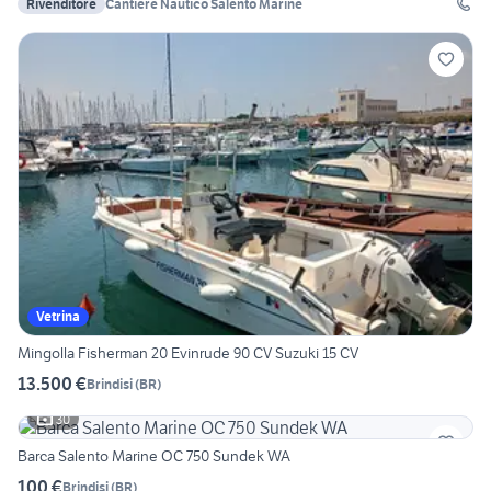
Rivenditore
Cantiere Nautico Salento Marine
Vetrina
Mingolla Fisherman 20 Evinrude 90 CV Suzuki 15 CV
13.500 €
Brindisi
(
BR
)
30
Barca Salento Marine OC 750 Sundek WA
100 €
Brindisi
(
BR
)