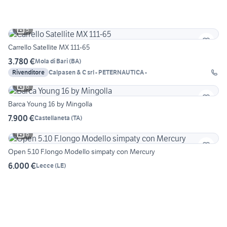
5
Carrello Satellite MX 111-65
3.780 €
Mola di Bari
(
BA
)
Rivenditore
Calpasen & C srl - PETERNAUTICA -
6
Barca Young 16 by Mingolla
7.900 €
Castellaneta
(
TA
)
6
Open 5.10 F.longo Modello simpaty con Mercury
6.000 €
Lecce
(
LE
)