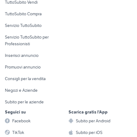
TuttoSubito Vendi
Uffici e Locali
TuttoSubito Compra
commerciali
Servizio TuttoSubito
elettronica
per la casa e la
sports e hobby
Servizio TuttoSubito per
persona
Informatica
Animali
Professionisti
Arredamento e
Console e
Accessori per
Casalinghi
Inserisci annuncio
Videogiochi
animali
Elettrodomestici
Promuovi annuncio
Audio/Video
Musica e Film
Giardino e Fai da te
Consigli per la vendita
Fotografia
Libri e Riviste
Abbigliamento e
Negozi e Aziende
Telefonia
Strumenti Musicali
Accessori
Subito per le aziende
Sports
Tutto per i bambini
Seguici su
Scarica gratis l'App
Biciclette
Facebook
Subito per Android
Collezionismo
TikTok
Subito per iOS