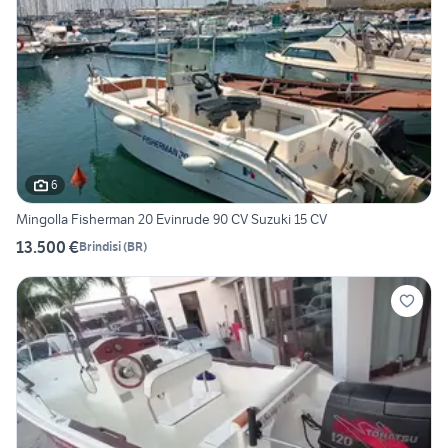
6
Mingolla Fisherman 20 Evinrude 90 CV Suzuki 15 CV
13.500 €
Brindisi
(
BR
)