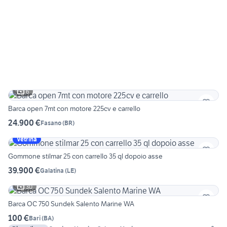
6
Barca open 7mt con motore 225cv e carrello
24.900 €
Fasano
(
BR
)
Vetrina
Gommone stilmar 25 con carrello 35 ql dopoio asse
39.900 €
Galatina
(
LE
)
30
Barca OC 750 Sundek Salento Marine WA
100 €
Bari
(
BA
)