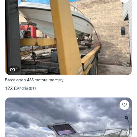
4
Barca open 485 motore mercury
123 €
Andria
(
BT
)