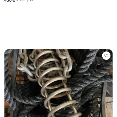
400 €
Taranto
(
TA
)