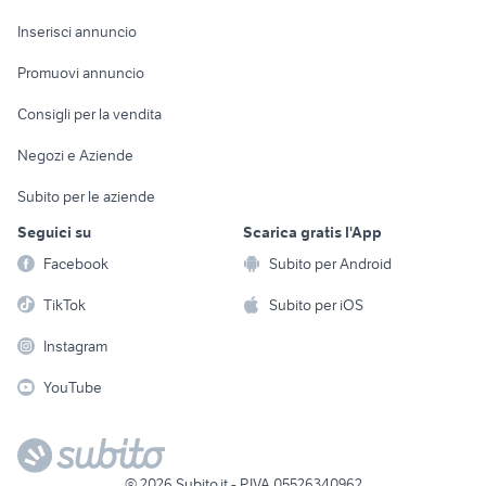
Arredamento e
Console e
Accessori per
Casalinghi
Inserisci annuncio
Videogiochi
animali
Elettrodomestici
Promuovi annuncio
Audio/Video
Musica e Film
Giardino e Fai da te
Consigli per la vendita
Fotografia
Libri e Riviste
Abbigliamento e
Negozi e Aziende
Telefonia
Strumenti Musicali
Accessori
Subito per le aziende
Sports
Tutto per i bambini
Seguici su
Scarica gratis l'App
Biciclette
Facebook
Subito per Android
Collezionismo
TikTok
Subito per iOS
Instagram
YouTube
©
2026
Subito.it - P.IVA 05526340962