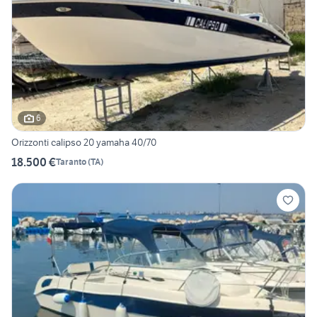
6
Orizzonti calipso 20 yamaha 40/70
18.500 €
Taranto
(
TA
)