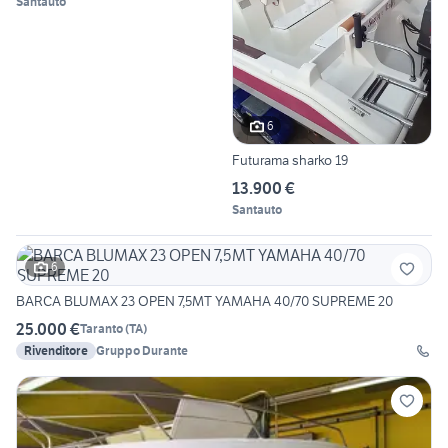
Santauto
6
Futurama sharko 19
13.900 €
Santauto
6
BARCA BLUMAX 23 OPEN 7,5MT YAMAHA 40/70 SUPREME 20
25.000 €
Taranto
(
TA
)
Rivenditore
Gruppo Durante