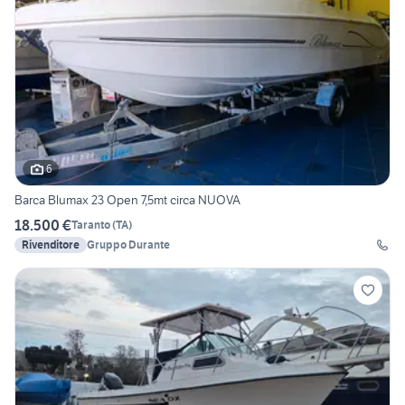
6
Barca Blumax 23 Open 7,5mt circa NUOVA
18.500 €
Taranto
(
TA
)
Rivenditore
Gruppo Durante