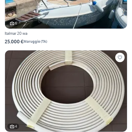
6
Italmar 20 wa
25.000 €
Maruggio
(
TA
)
4