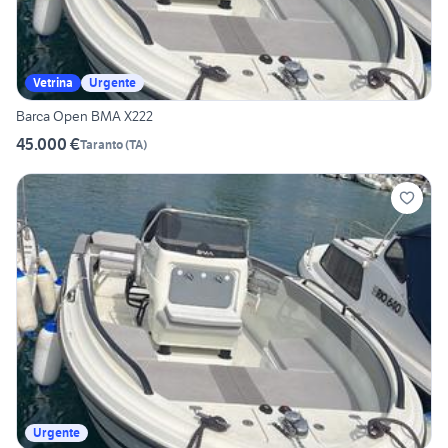
Vetrina
Urgente
Barca Open BMA X222
45.000 €
Taranto
(
TA
)
Urgente