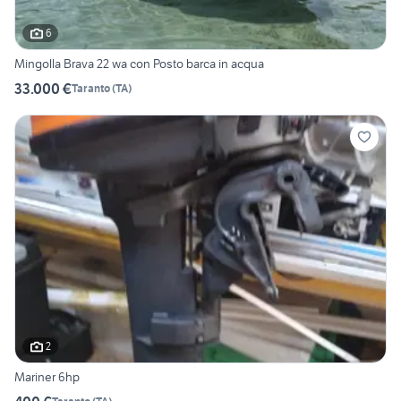
6
Mingolla Brava 22 wa con Posto barca in acqua
33.000 €
Taranto
(
TA
)
2
Mariner 6hp