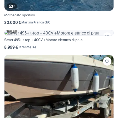
6
Motoscafo sportivo
20.000 €
Martina Franca
(
TA
)
6
Saver 495+ t-top + 40CV +Motore elettrico di prua
8.999 €
Taranto
(
TA
)