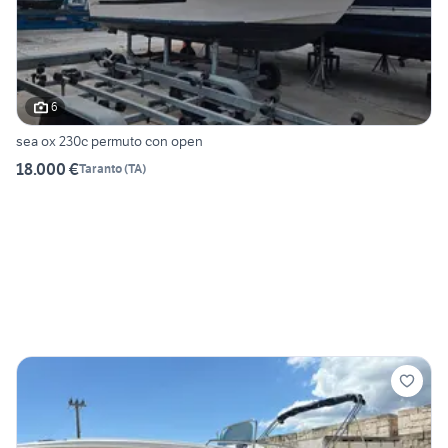
6
sea ox 230c permuto con open
18.000 €
Taranto
(
TA
)