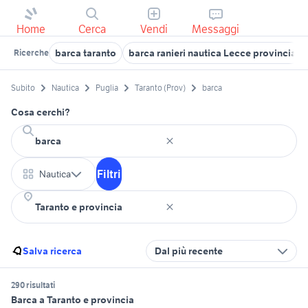
Home
Cerca
Vendi
Messaggi
barca taranto
barca ranieri nautica Lecce provincia
Ricerche
Subito
Nautica
Puglia
Taranto (Prov)
barca
Cosa cerchi?
Filtri
Nautica
Salva ricerca
Dal più recente
290 risultati
Barca a Taranto e provincia