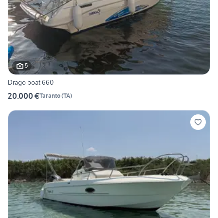
5
Drago boat 660
20.000 €
Taranto
(
TA
)