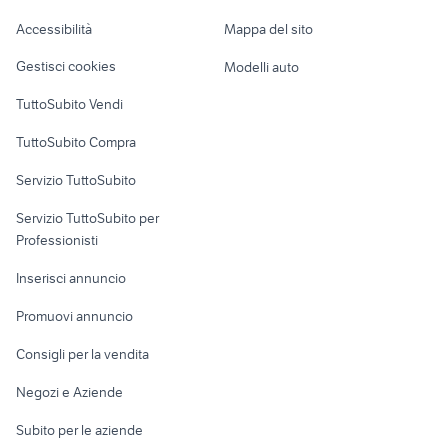
bavaria 44
barca nautica Sassari provincia
Caravan e Camper
Accessibilità
Mappa del sito
Loft, mansarde e
Veicoli commerciali
altro
Gestisci cookies
Modelli auto
Case vacanza
TuttoSubito Vendi
Uffici e Locali
TuttoSubito Compra
commerciali
Servizio TuttoSubito
elettronica
per la casa e la
sports e hobby
Servizio TuttoSubito per
persona
Informatica
Animali
Professionisti
Arredamento e
Console e
Accessori per
Casalinghi
Inserisci annuncio
Videogiochi
animali
Elettrodomestici
Promuovi annuncio
Audio/Video
Musica e Film
Giardino e Fai da te
Consigli per la vendita
Fotografia
Libri e Riviste
Abbigliamento e
Negozi e Aziende
Telefonia
Strumenti Musicali
Accessori
Subito per le aziende
Sports
Tutto per i bambini