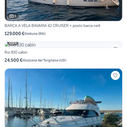
6
BARCA A VELA BAVARIA 42 CRUISER + posto barca nett
129.000 €
Nettuno
(
RM
)
6
Rio 830 cabin
24.500 €
Muzzana del Turgnano
(
UD
)