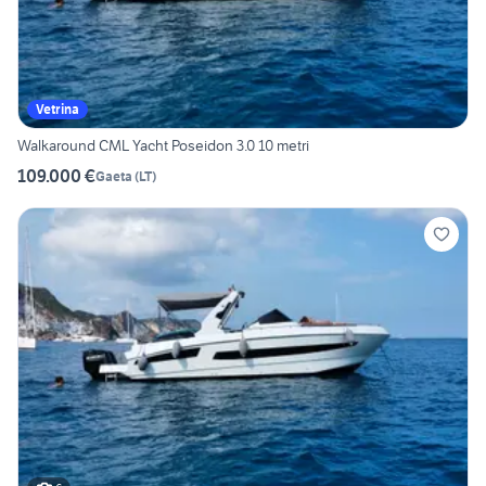
Vetrina
Walkaround CML Yacht Poseidon 3.0 10 metri
109.000 €
Gaeta
(
LT
)