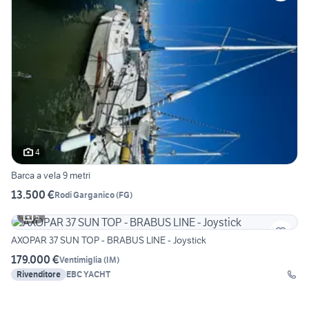
4
Barca a vela 9 metri
13.500 €
Rodi Garganico
(
FG
)
5
AXOPAR 37 SUN TOP - BRABUS LINE - Joystick
179.000 €
Ventimiglia
(
IM
)
Rivenditore
EBC YACHT