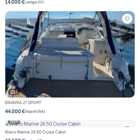
14.000 €
Lonigo
(
VI
)
6
BAVARIA 27 SPORT
44.000 €
Napoli
(
NA
)
6
Mano Marine 24.50 Cruise Cabin