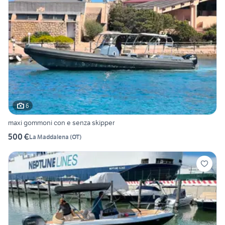
6
maxi gommoni con e senza skipper
500 €
La Maddalena
(
OT
)