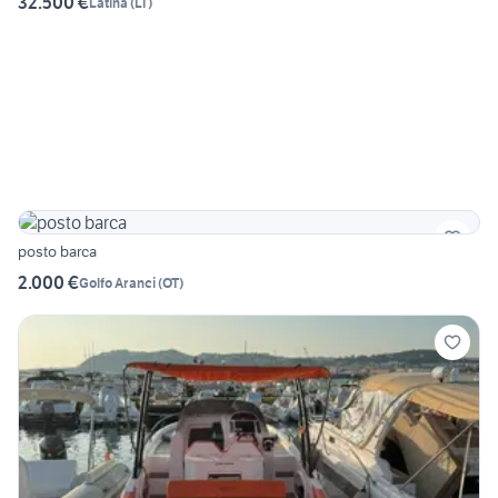
32.500 €
Latina
(
LT
)
posto barca
2.000 €
Golfo Aranci
(
OT
)