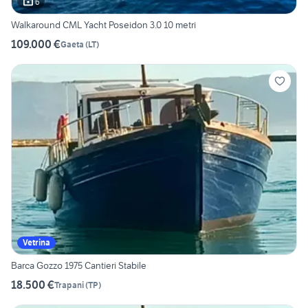
6
Walkaround CML Yacht Poseidon 3.0 10 metri
109.000 €
Gaeta
(
LT
)
Vetrina
Barca Gozzo 1975 Cantieri Stabile
18.500 €
Trapani
(
TP
)