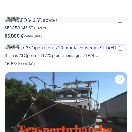
6
SERAFO 346 ST. trowler
65.000 €
Roma
(
RM
)
6
Blumax 23 Open metri 7.20 pronta consegna STRAFULL
16 €
Sciacca
(
AG
)