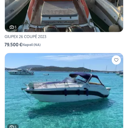
6
GIUPEX 26 COUPÉ 2023
79.500 €
Napoli
(
NA
)
6