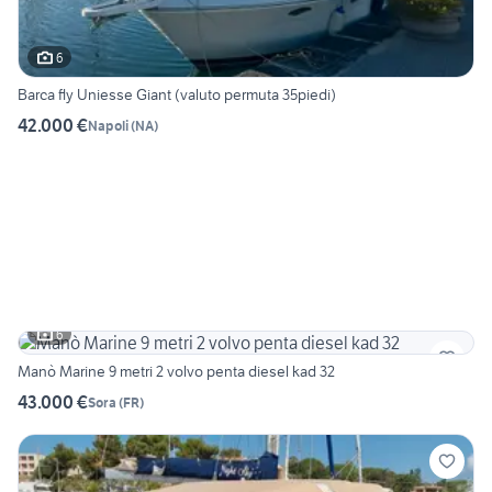
6
Barca fly Uniesse Giant (valuto permuta 35piedi)
42.000 €
Napoli
(
NA
)
6
Manò Marine 9 metri 2 volvo penta diesel kad 32
43.000 €
Sora
(
FR
)