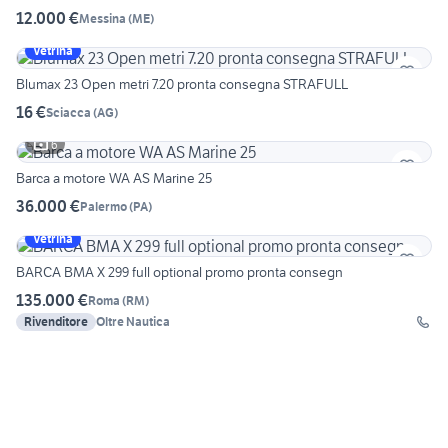
12.000 €
Messina
(
ME
)
Vetrina
Blumax 23 Open metri 7.20 pronta consegna STRAFULL
16 €
Sciacca
(
AG
)
6
Barca a motore WA AS Marine 25
36.000 €
Palermo
(
PA
)
Vetrina
BARCA BMA X 299 full optional promo pronta consegn
135.000 €
Roma
(
RM
)
Rivenditore
Oltre Nautica