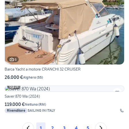
6
Barca Yacht a motore CRANCHI 32 CRUISER
26.000 €
Alghero
(
SS
)
24
Saver 870 Wa (2024)
119.000 €
Nettuno
(
RM
)
Rivenditore
SAILING IN ITALY
1
2
3
4
5