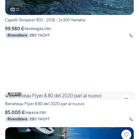
21
Capelli Tempest 900 - 2018 - 2x300 Yamaha
99.980 €
Ventimiglia
(
IM
)
Rivenditore
EBC YACHT
17
Beneteau Flyer 8.80 del 2020 pari al nuovo
85.000 €
Imperia
(
IM
)
Rivenditore
EBC YACHT