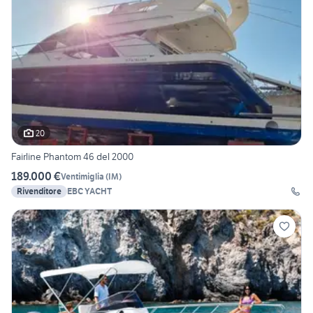
20
Fairline Phantom 46 del 2000
189.000 €
Ventimiglia
(
IM
)
Rivenditore
EBC YACHT