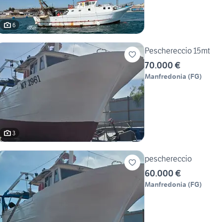
6
Peschereccio 15mt
70.000 €
Manfredonia
(
FG
)
3
peschereccio
60.000 €
Manfredonia
(
FG
)