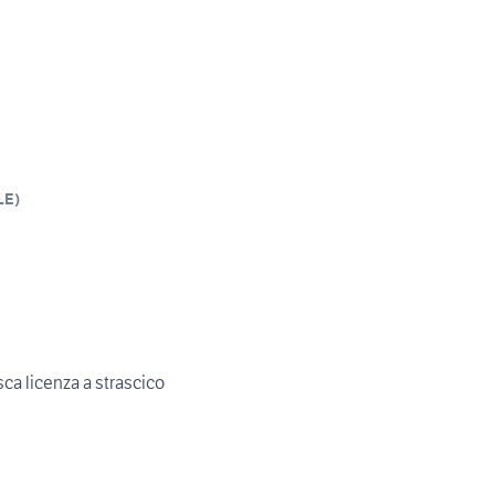
LE
)
a licenza a strascico