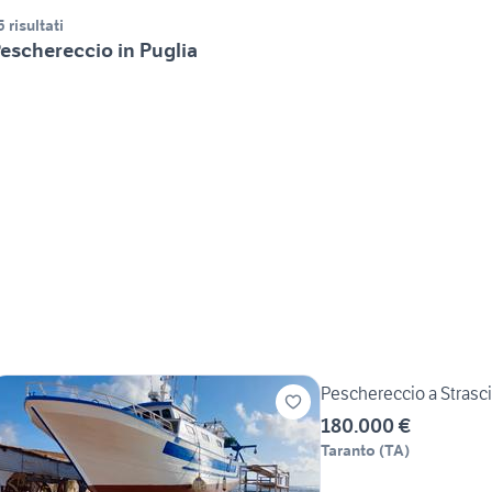
5 risultati
eschereccio in Puglia
Peschereccio a Strasc
180.000 €
Taranto
(
TA
)