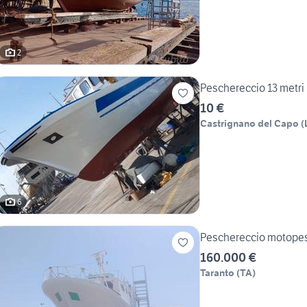
2
Peschereccio 13 metri
10 €
Castrignano del Capo
(
6
Peschereccio motopesc
160.000 €
Taranto
(
TA
)