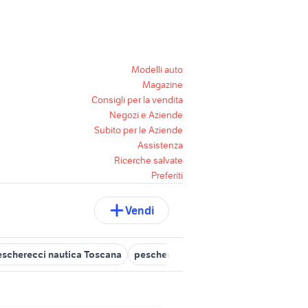
Modelli auto
Magazine
Consigli per la vendita
Negozi e Aziende
Subito per le Aziende
Assistenza
Ricerche salvate
Preferiti
Vendi
escherecci nautica Toscana
peschereccio in legno
peschereccio 