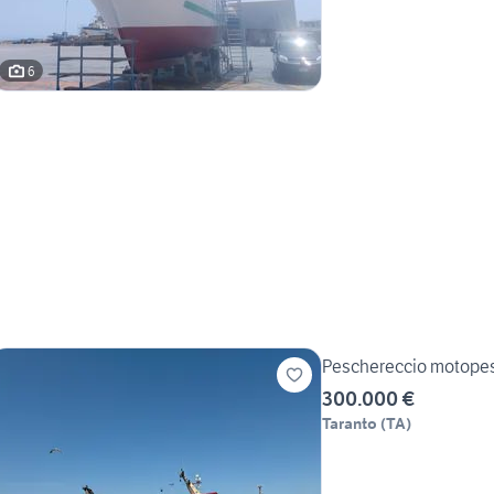
6
Peschereccio motopesc
300.000 €
Taranto
(
TA
)