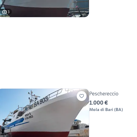
3
Peschereccio
1.000 €
Mola di Bari
(
BA
)