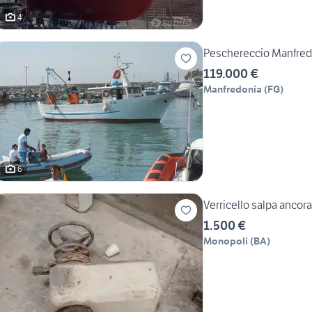
4
Peschereccio Manfred
119.000 €
Manfredonia
(
FG
)
6
Verricello salpa ancora
1.500 €
Monopoli
(
BA
)