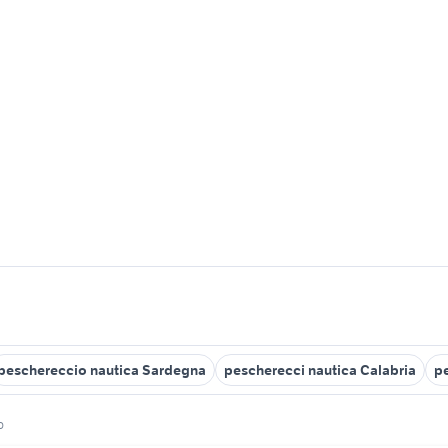
peschereccio nautica Sardegna
pescherecci nautica Calabria
p
o