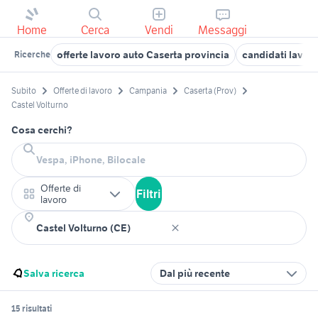
Home
Cerca
Vendi
Messaggi
offerte lavoro auto Caserta provincia
candidati lavor
Ricerche
Subito
Offerte di lavoro
Campania
Caserta (Prov)
Castel Volturno
Cosa cerchi?
Offerte di
Filtri
lavoro
Salva ricerca
Dal più recente
15 risultati