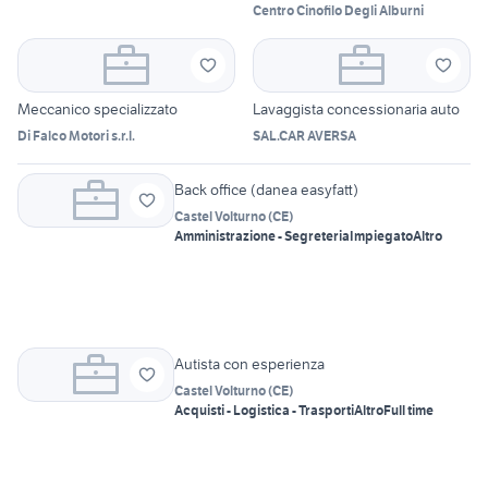
Centro Cinofilo Degli Alburni
Meccanico specializzato
Lavaggista concessionaria auto
Di Falco Motori s.r.l.
SAL.CAR AVERSA
Back office (danea easyfatt)
Castel Volturno
(
CE
)
Amministrazione - Segreteria
Impiegato
Altro
Autista con esperienza
Castel Volturno
(
CE
)
Acquisti - Logistica - Trasporti
Altro
Full time