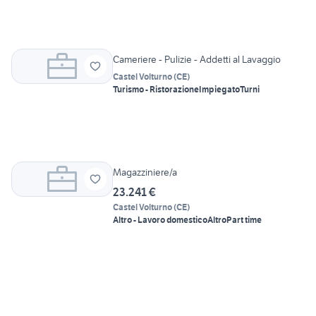
Cameriere - Pulizie - Addetti al Lavaggio
Castel Volturno
(
CE
)
Turismo - Ristorazione
Impiegato
Turni
Magazziniere/a
23.241 €
Castel Volturno
(
CE
)
Altro - Lavoro domestico
Altro
Part time