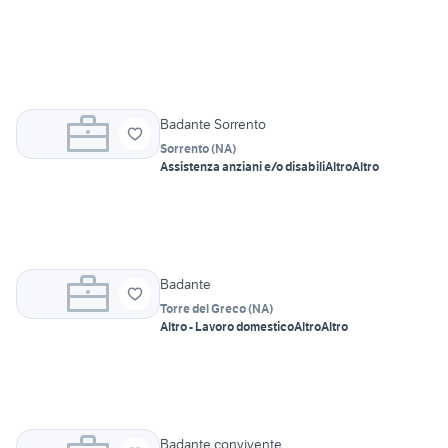
Badante Sorrento
Sorrento
(
NA
)
Assistenza anziani e/o disabili
Altro
Altro
Badante
Torre del Greco
(
NA
)
Altro - Lavoro domestico
Altro
Altro
Badante convivente