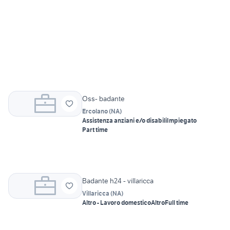
Oss- badante
Ercolano
(
NA
)
Assistenza anziani e/o disabili
Impiegato
Part time
Badante h24 - villaricca
Villaricca
(
NA
)
Altro - Lavoro domestico
Altro
Full time