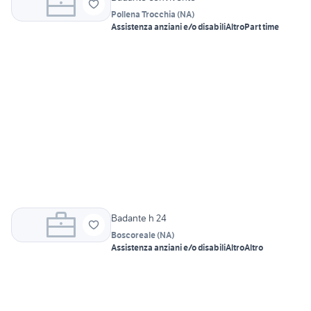
Pollena Trocchia
(
NA
)
Assistenza anziani e/o disabili
Altro
Part time
Badante h 24
Boscoreale
(
NA
)
Assistenza anziani e/o disabili
Altro
Altro