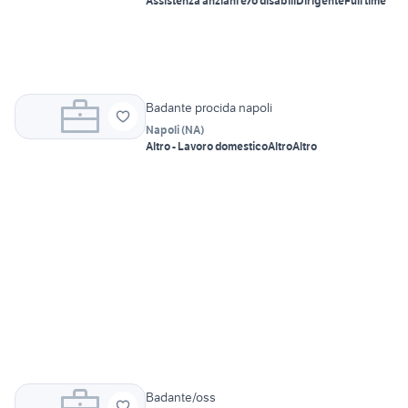
Assistenza anziani e/o disabili
Dirigente
Full time
Badante procida napoli
Napoli
(
NA
)
Altro - Lavoro domestico
Altro
Altro
Badante/oss