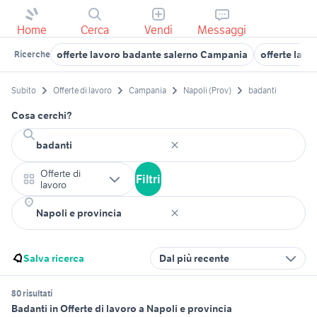
Home
Cerca
Vendi
Messaggi
offerte lavoro badante salerno Campania
offerte lav
Ricerche
Subito
Offerte di lavoro
Campania
Napoli (Prov)
badanti
Cosa cerchi?
Offerte di
Filtri
lavoro
Salva ricerca
Dal più recente
80 risultati
Badanti in Offerte di lavoro a Napoli e provincia