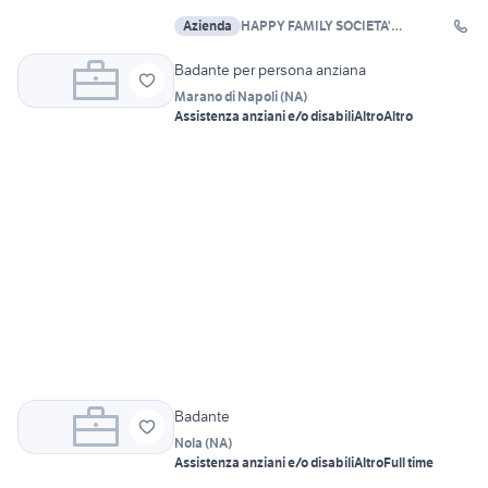
Azienda
HAPPY FAMILY SOCIETA'
COOPERATIVA SOCIALE A R.L. E
Badante per persona anziana
Marano di Napoli
(
NA
)
Assistenza anziani e/o disabili
Altro
Altro
Badante
Nola
(
NA
)
Assistenza anziani e/o disabili
Altro
Full time