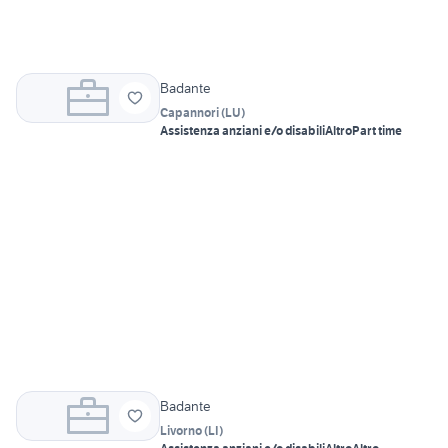
Badante
Capannori
(
LU
)
Assistenza anziani e/o disabili
Altro
Part time
Badante
Livorno
(
LI
)