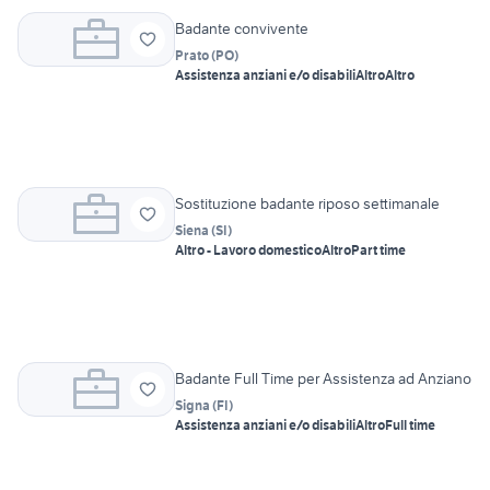
Badante convivente
Prato
(
PO
)
Assistenza anziani e/o disabili
Altro
Altro
Sostituzione badante riposo settimanale
Siena
(
SI
)
Altro - Lavoro domestico
Altro
Part time
Badante Full Time per Assistenza ad Anziano
Signa
(
FI
)
Assistenza anziani e/o disabili
Altro
Full time