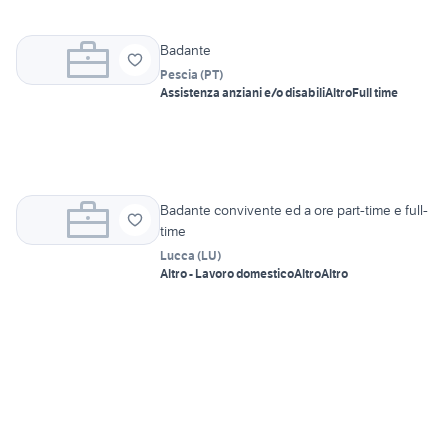
Badante
Pescia
(
PT
)
Assistenza anziani e/o disabili
Altro
Full time
Badante convivente ed a ore part-time e full-
time
Lucca
(
LU
)
Altro - Lavoro domestico
Altro
Altro