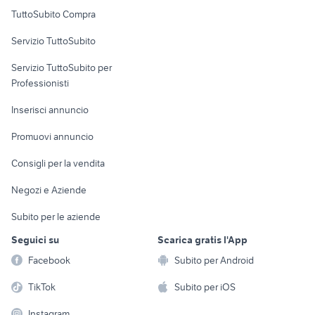
badante
Uffici e Locali
TuttoSubito Compra
Caltanissetta
commerciali
provincia
Servizio TuttoSubito
elettronica
per la casa e la
sports e hobby
Servizio TuttoSubito per
persona
Informatica
Animali
Professionisti
Arredamento e
Console e
Accessori per
Casalinghi
Inserisci annuncio
Videogiochi
animali
Elettrodomestici
Promuovi annuncio
Audio/Video
Musica e Film
Giardino e Fai da te
Consigli per la vendita
Fotografia
Libri e Riviste
Abbigliamento e
Negozi e Aziende
Telefonia
Strumenti Musicali
Accessori
Subito per le aziende
Sports
Tutto per i bambini
Seguici su
Scarica gratis l'App
Biciclette
Facebook
Subito per Android
Collezionismo
TikTok
Subito per iOS
Instagram