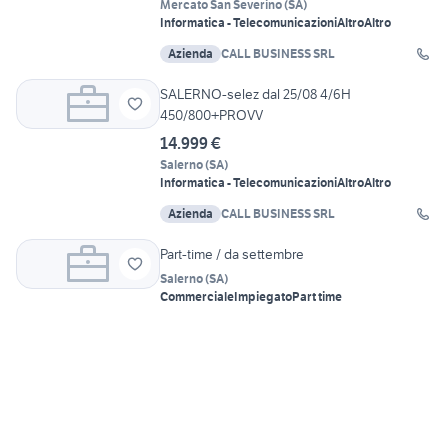
Mercato San Severino
(
SA
)
Informatica - Telecomunicazioni
Altro
Altro
Azienda
CALL BUSINESS SRL
SALERNO-selez dal 25/08 4/6H
450/800+PROVV
14.999 €
Salerno
(
SA
)
Informatica - Telecomunicazioni
Altro
Altro
Azienda
CALL BUSINESS SRL
Part-time / da settembre
Salerno
(
SA
)
Commerciale
Impiegato
Part time