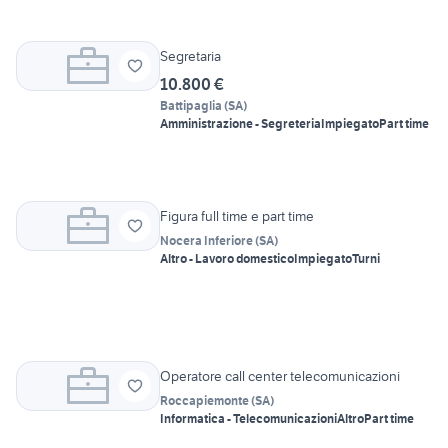
Segretaria
10.800 €
Battipaglia
(
SA
)
Amministrazione - Segreteria
Impiegato
Part time
Figura full time e part time
Nocera Inferiore
(
SA
)
Altro - Lavoro domestico
Impiegato
Turni
Operatore call center telecomunicazioni
Roccapiemonte
(
SA
)
Informatica - Telecomunicazioni
Altro
Part time