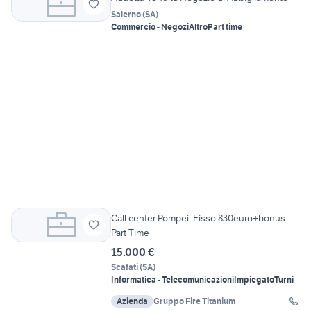
Salerno
(
SA
)
Commercio - Negozi
Altro
Part time
Call center Pompei. Fisso 830euro+bonus
Part Time
15.000 €
Scafati
(
SA
)
Informatica - Telecomunicazioni
Impiegato
Turni
Azienda
Gruppo Fire Titanium