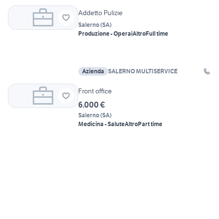
Addetto Pulizie
Salerno
(
SA
)
Produzione - Operai
Altro
Full time
Azienda
SALERNO MULTISERVICE
Front office
6.000 €
Salerno
(
SA
)
Medicina - Salute
Altro
Part time