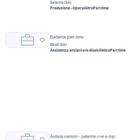
Salerno
(
SA
)
Produzione - Operai
Altro
Part time
Badante part-time
Eboli
(
SA
)
Assistenza anziani e/o disabili
Altro
Part time
Autista camion - patente c+e e cqc