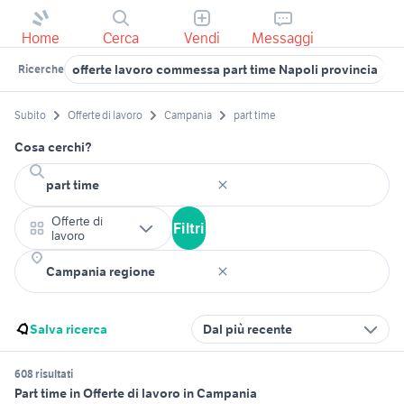
Home
Cerca
Vendi
Messaggi
offerte lavoro commessa part time Napoli provincia
c
Ricerche
Subito
Offerte di lavoro
Campania
part time
Cosa cerchi?
Offerte di
Filtri
lavoro
Salva ricerca
Dal più recente
608 risultati
Part time in Offerte di lavoro in Campania