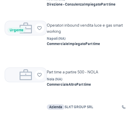
Direzione - Consulenza
Impiegato
Part time
Operatori inbound vendita luce e gas smart
Urgente
working
Napoli
(
NA
)
Commerciale
Impiegato
Part time
Part time a partire 500 - NOLA
Nola
(
NA
)
Commerciale
Altro
Part time
Azienda
SLKT GROUP SRL