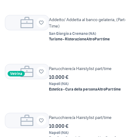
Addetto/ Addetta al banco gelateria, (Part-
Time)
San Giorgio a Cremano
(
NA
)
Turismo - Ristorazione
Altro
Part time
Parrucchiere/a Hairstylist part/time
Vetrina
10.000 €
Napoli
(
NA
)
Estetica - Cura della persona
Altro
Part time
Parrucchiere/a Hairstylist part/time
10.000 €
Napoli
(
NA
)