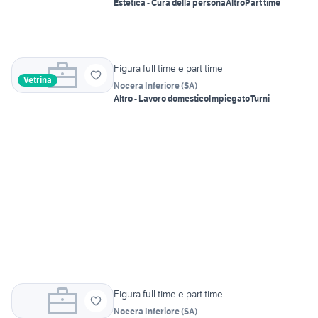
Estetica - Cura della persona
Altro
Part time
Figura full time e part time
Vetrina
Nocera Inferiore
(
SA
)
Altro - Lavoro domestico
Impiegato
Turni
Figura full time e part time
Nocera Inferiore
(
SA
)