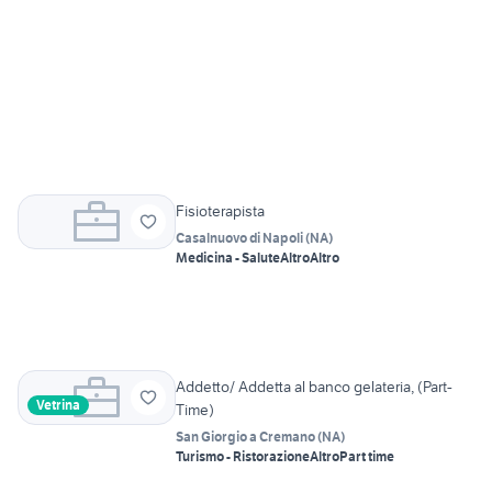
Fisioterapista
Casalnuovo di Napoli
(
NA
)
Medicina - Salute
Altro
Altro
Addetto/ Addetta al banco gelateria, (Part-
Vetrina
Time)
San Giorgio a Cremano
(
NA
)
Turismo - Ristorazione
Altro
Part time