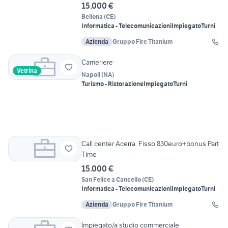
15.000 €
Bellona
(
CE
)
Informatica - Telecomunicazioni
Impiegato
Turni
Azienda
Gruppo Fire Titanium
Cameriere
Vetrina
Napoli
(
NA
)
Turismo - Ristorazione
Impiegato
Turni
Call center Acerra. Fisso 830euro+bonus Part
Time
15.000 €
San Felice a Cancello
(
CE
)
Informatica - Telecomunicazioni
Impiegato
Turni
Azienda
Gruppo Fire Titanium
Impiegato/a studio commerciale