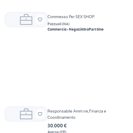
Commesso Per SEX SHOP
Pozzuoli
(
NA
)
Commercio - Negozi
Altro
Part time
Responsabile Amm.ne,Finanza e
Coordinamento
30.000 €
Aversa
(
CE
)