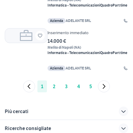
Informatica - Telecomunicazioni
Quadro
Part time
Azienda
ADELANTE SRL
Inserimento immediato
14.000 €
Melito di Napoli
(
NA
)
Informatica - Telecomunicazioni
Quadro
Part time
Azienda
ADELANTE SRL
1
2
3
4
5
Più cercati
Correlati
Richerche simili
Suggerimenti
Ricerche consigliate
offerte lavoro part
lavoro part time da
offerte lavoro part