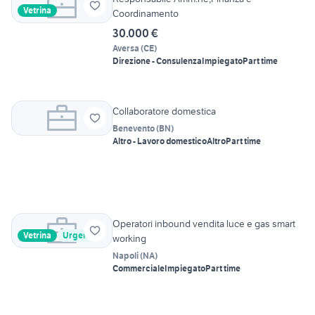
Vetrina
Coordinamento
30.000 €
Aversa
(
CE
)
Direzione - Consulenza
Impiegato
Part time
Collaboratore domestica
Benevento
(
BN
)
Altro - Lavoro domestico
Altro
Part time
Operatori inbound vendita luce e gas smart
Vetrina
Urgente
working
Napoli
(
NA
)
Commerciale
Impiegato
Part time