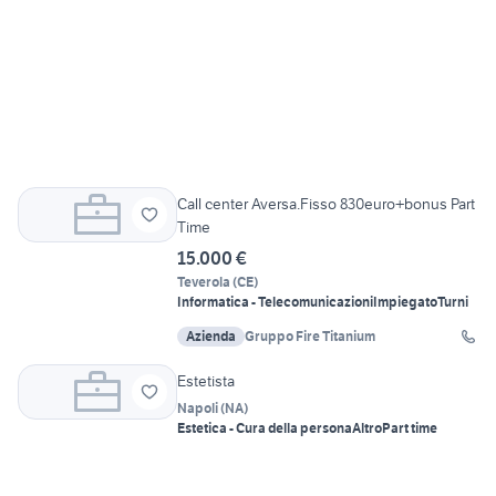
Call center Aversa.Fisso 830euro+bonus Part
Time
15.000 €
Teverola
(
CE
)
Informatica - Telecomunicazioni
Impiegato
Turni
Azienda
Gruppo Fire Titanium
Estetista
Napoli
(
NA
)
Estetica - Cura della persona
Altro
Part time