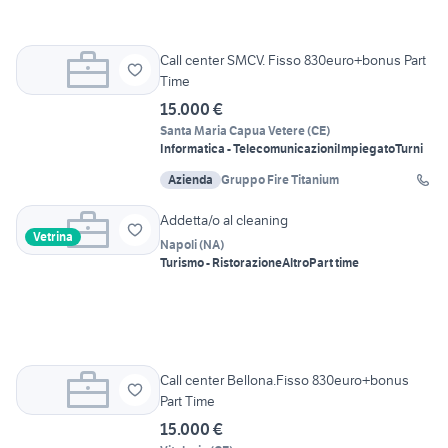
Call center SMCV. Fisso 830euro+bonus Part
Time
15.000 €
Santa Maria Capua Vetere
(
CE
)
Informatica - Telecomunicazioni
Impiegato
Turni
Azienda
Gruppo Fire Titanium
Addetta/o al cleaning
Vetrina
Napoli
(
NA
)
Turismo - Ristorazione
Altro
Part time
Call center Bellona.Fisso 830euro+bonus
Part Time
15.000 €