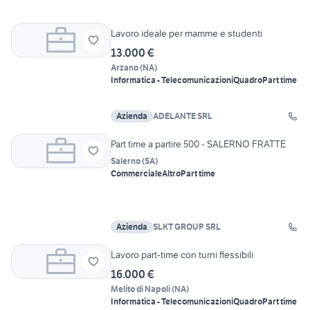
Lavoro ideale per mamme e studenti
13.000 €
Arzano
(
NA
)
Informatica - Telecomunicazioni
Quadro
Part time
Azienda
ADELANTE SRL
Part time a partire 500 - SALERNO FRATTE
Salerno
(
SA
)
Commerciale
Altro
Part time
Azienda
SLKT GROUP SRL
Lavoro part-time con turni flessibili
16.000 €
Melito di Napoli
(
NA
)
Informatica - Telecomunicazioni
Quadro
Part time