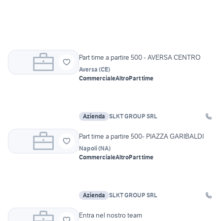
Part time a partire 500 - AVERSA CENTRO
Aversa
(
CE
)
Commerciale
Altro
Part time
Azienda
SLKT GROUP SRL
Part time a partire 500- PIAZZA GARIBALDI
Napoli
(
NA
)
Commerciale
Altro
Part time
Azienda
SLKT GROUP SRL
Entra nel nostro team