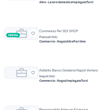
Altro - Lavoro domestico
Impiegato
Turni
Commesso Per SEX SHOP
Vetrina
Pozzuoli
(
NA
)
Commercio - Negozi
Altro
Part time
Addetto Banco Gelateria Napoli Vomero
Napoli
(
NA
)
Commercio - Negozi
Impiegato
Turni
Responsabile Amm.ne,Finanza e