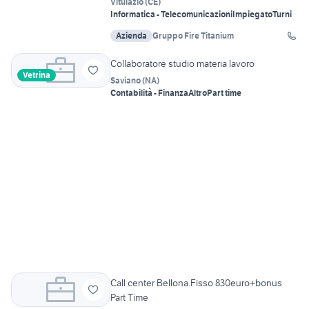
Vitulazio
(
CE
)
Informatica - Telecomunicazioni
Impiegato
Turni
Azienda
Gruppo Fire Titanium
Collaboratore studio materia lavoro
Vetrina
Saviano
(
NA
)
Contabilità - Finanza
Altro
Part time
Call center Bellona.Fisso 830euro+bonus
Part Time