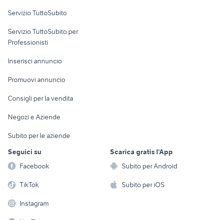
Servizio TuttoSubito
elettronica
per la casa e la
sports e hobby
Servizio TuttoSubito per
persona
Informatica
Animali
Professionisti
Arredamento e
Console e
Accessori per
Casalinghi
Inserisci annuncio
Videogiochi
animali
Elettrodomestici
Promuovi annuncio
Audio/Video
Musica e Film
Giardino e Fai da te
Consigli per la vendita
Fotografia
Libri e Riviste
Abbigliamento e
Negozi e Aziende
Telefonia
Strumenti Musicali
Accessori
Subito per le aziende
Sports
Tutto per i bambini
Seguici su
Scarica gratis l'App
Biciclette
Facebook
Subito per Android
Collezionismo
TikTok
Subito per iOS
Instagram