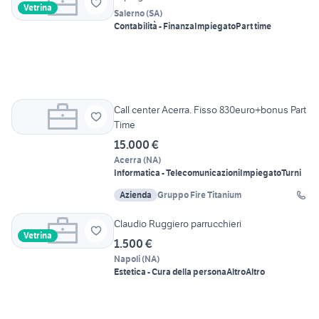
Vetrina
Salerno
(
SA
)
Contabilità - Finanza
Impiegato
Part time
Call center Acerra. Fisso 830euro+bonus Part
Time
15.000 €
Acerra
(
NA
)
Informatica - Telecomunicazioni
Impiegato
Turni
Azienda
Gruppo Fire Titanium
Claudio Ruggiero parrucchieri
Vetrina
1.500 €
Napoli
(
NA
)
Estetica - Cura della persona
Altro
Altro