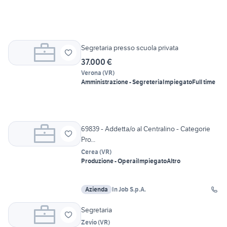
Segretaria presso scuola privata
37.000 €
Verona
(
VR
)
Amministrazione - Segreteria
Impiegato
Full time
69839 - Addetta/o al Centralino - Categorie
Pro...
Cerea
(
VR
)
Produzione - Operai
Impiegato
Altro
Azienda
In Job S.p.A.
Segretaria
Zevio
(
VR
)