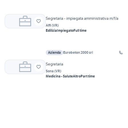
Segretaria - impiegata amministrativa m/f/a
Affi
(
VR
)
Edilizia
Impiegato
Full time
Azienda
Eurobeton 2000 srl
Segretaria
Sona
(
VR
)
Medicina - Salute
Altro
Part time