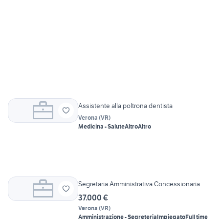
Assistente alla poltrona dentista
Verona
(
VR
)
Medicina - Salute
Altro
Altro
Segretaria Amministrativa Concessionaria
37.000 €
Verona
(
VR
)
Amministrazione - Segreteria
Impiegato
Full time