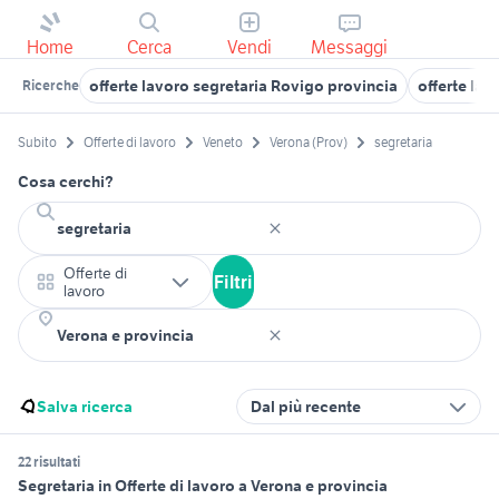
Home
Cerca
Vendi
Messaggi
offerte lavoro segretaria Rovigo provincia
offerte lav
Ricerche
Subito
Offerte di lavoro
Veneto
Verona (Prov)
segretaria
Cosa cerchi?
Offerte di
Filtri
lavoro
Salva ricerca
Dal più recente
22 risultati
Segretaria in Offerte di lavoro a Verona e provincia