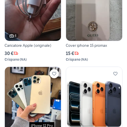
4
Caricatore Apple (originale)
Cover iphone 15 promax
30 €
15 €
Crispano
(
NA
)
Crispano
(
NA
)