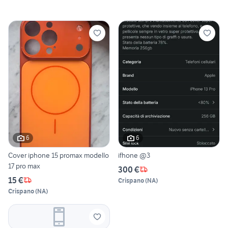
6
6
Cover iphone 15 promax modello
ifhone @3
17 pro max
300 €
15 €
Crispano
(
NA
)
Crispano
(
NA
)