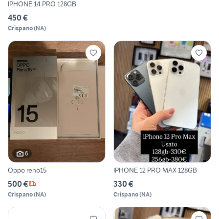
IPHONE 14 PRO 128GB
450 €
Crispano
(
NA
)
6
Oppo reno15
IPHONE 12 PRO MAX 128GB
500 €
330 €
Crispano
(
NA
)
Crispano
(
NA
)