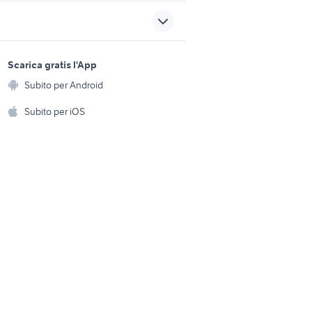
era
vendo terreno con casa
mobile
e del
vendita terreni SantAlfio
sports e hobby
a
Scarica gratis l'App
Animali
vendita ville indipendente
uola
Subito per Android
ento e
San Giovanni al Natisone
Accessori per animali
hi
Subito per iOS
cannello a gas per guaina
Musica e Film
omestici
Libri e Riviste
e Fai da te
Strumenti Musicali
amento e
ri
Sports
 i bambini
Biciclette
Collezionismo