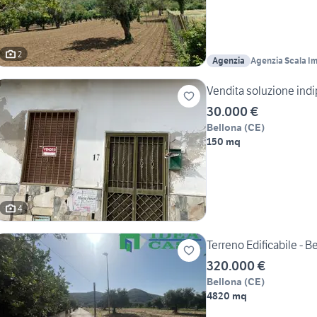
2
Agenzia
Agenzia Scala I
Vendita soluzione ind
30.000 €
Bellona
(
CE
)
150 mq
4
Terreno Edificabile - B
320.000 €
Bellona
(
CE
)
4820 mq