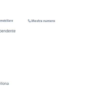
Mostra numero
mmobiliare
ipendente
ellona