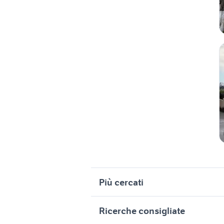
Più cercati
Correlati
R
Ricerche consigliate
vendita terreni Santa Maria la Fossa
v