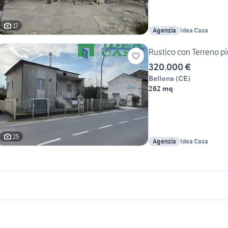
17
Agenzia
Idea Casa
Rustico con Terreno più
320.000 €
Bellona
(
CE
)
262 mq
25
Agenzia
Idea Casa
icherche simili
Suggerimenti
endita terreni Castellammare di
terreni in vendita nola