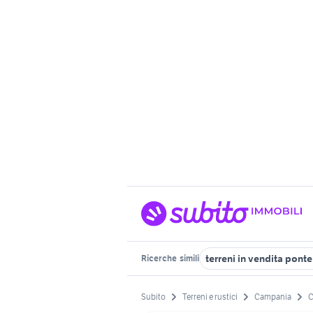
terreni in vendita pont
Ricerche
simili
Subito
Terreni e rustici
Campania
C