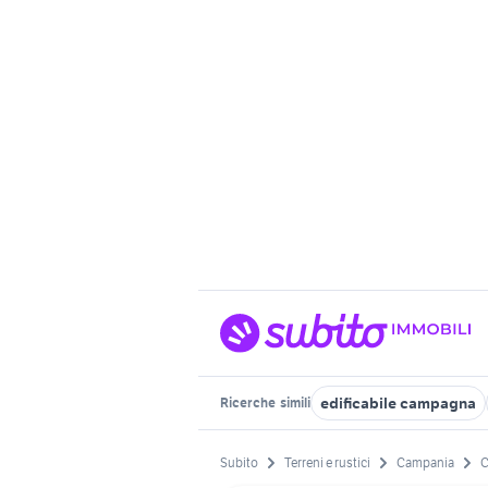
edificabile campagna
Ricerche
simili
Subito
Terreni e rustici
Campania
C