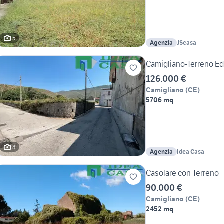
5
Agenzia
JScasa
Camigliano-Terreno Edi
126.000 €
Camigliano
(
CE
)
5706 mq
8
Agenzia
Idea Casa
Casolare con Terreno
90.000 €
Camigliano
(
CE
)
2452 mq