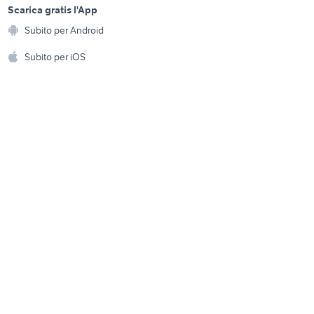
a
Scarica gratis l'App
ise
vendita terreni Linguaglossa
Animali
Subito per Android
ento e
 sul mare
case in vendita dro
Accessori per animali
hi
Subito per iOS
Musica e Film
omestici
Libri e Riviste
e Fai da te
Strumenti Musicali
amento e
ri
Sports
 i bambini
Biciclette
Collezionismo