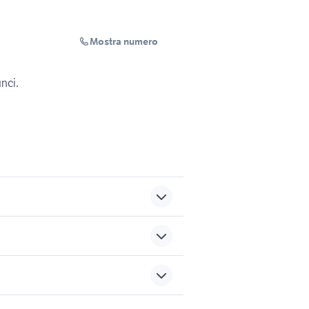
Mostra numero
unci.
i
edificabile pozzallo
 in
terreno agricolo verona
sports e hobby