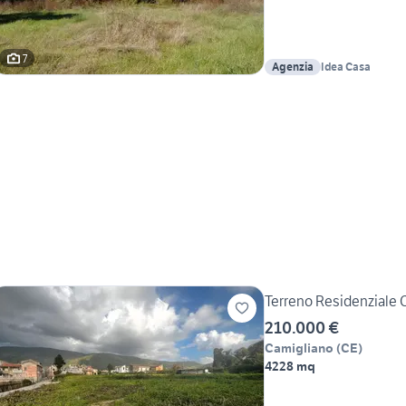
7
Agenzia
Idea Casa
Terreno Residenziale 
210.000 €
Camigliano
(
CE
)
4228 mq