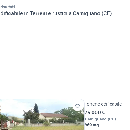
 risultati
dificabile in Terreni e rustici a Camigliano (CE)
Terreno edificabile
75.000 €
Camigliano
(
CE
)
960 mq