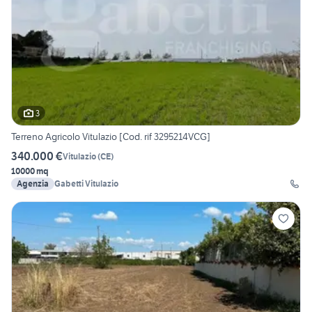
3
Terreno Agricolo Vitulazio [Cod. rif 3295214VCG]
340.000 €
Vitulazio
(
CE
)
10000 mq
Agenzia
Gabetti Vitulazio