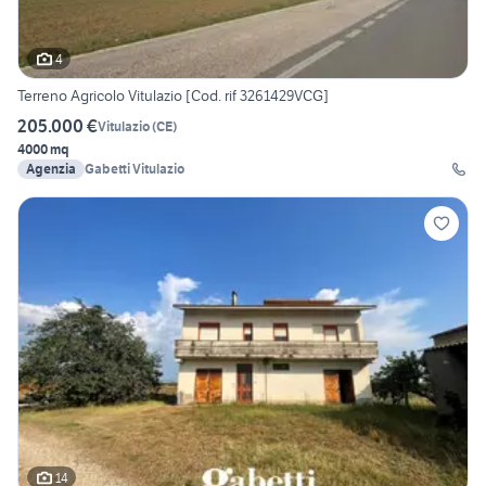
4
Terreno Agricolo Vitulazio [Cod. rif 3261429VCG]
205.000 €
Vitulazio
(
CE
)
4000 mq
Agenzia
Gabetti Vitulazio
14