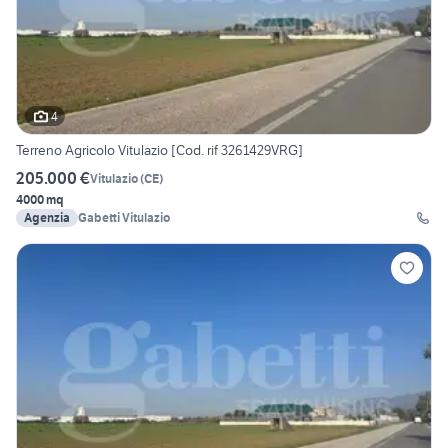
4
Terreno Agricolo Vitulazio [Cod. rif 3261429VRG]
205.000 €
Vitulazio
(
CE
)
4000 mq
Agenzia
Gabetti Vitulazio