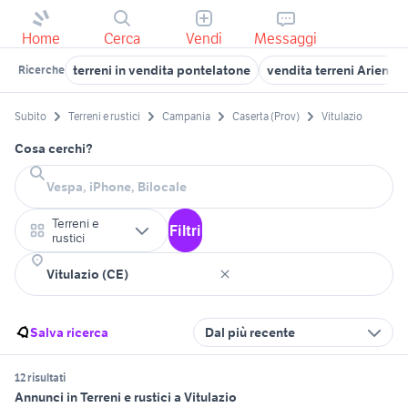
Home
Cerca
Vendi
Messaggi
terreni in vendita pontelatone
vendita terreni Arienzo
Ricerche
Subito
Terreni e rustici
Campania
Caserta (Prov)
Vitulazio
Cosa cerchi?
Terreni e
Filtri
rustici
Salva ricerca
Dal più recente
12 risultati
Annunci in Terreni e rustici a Vitulazio