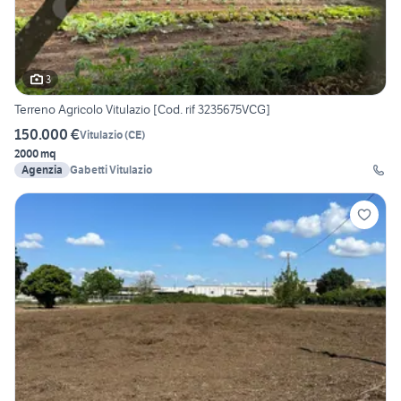
3
Terreno Agricolo Vitulazio [Cod. rif 3235675VCG]
150.000 €
Vitulazio
(
CE
)
2000 mq
Agenzia
Gabetti Vitulazio