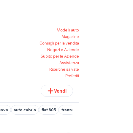
Modelli auto
Magazine
Consigli per la vendita
Negozi e Aziende
Subito per le Aziende
Assistenza
Ricerche salvate
Preferiti
Vendi
uovo
auto cabrio
fiat 805
trattore fiat 600
audi cabrio
fiat