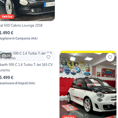
Vetrina
iat 500 Cabrio Lounge 2018
1.490 €
iugliano in Campania
(
NA
)
24
barth 595 C 1.4 Turbo T-Jet 165 CV
urismo
5.499 €
asalnuovo di Napoli
(
NA
)
Vetrina