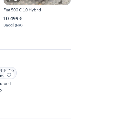
Fiat 500 C 1.0 Hybrid
10.499 €
Bacoli
(
NA
)
Turbo T-
o