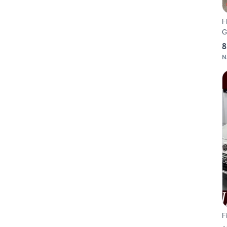
F
G
8
N
F