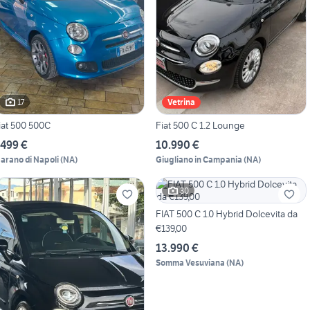
17
Vetrina
iat 500 500C
Fiat 500 C 1.2 Lounge
.499 €
10.990 €
arano di Napoli
(
NA
)
Giugliano in Campania
(
NA
)
30
FIAT 500 C 1.0 Hybrid Dolcevita da
€139,00
13.990 €
Somma Vesuviana
(
NA
)