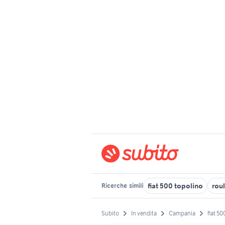
fiat 500 topolino
rou
Ricerche
simili
Subito
In vendita
Campania
fiat 50