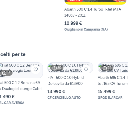
Abarth 500 C 1.4 Turbo T-Jet MTA
140cv - 2011
10.999 €
Giugliano in Campania
(
NA
)
celti per te
30
24
18
FIAT 500 C 1.0 Hybrid
Abarth 595 C 1.4 
iat 500 C 1.2 Benzina 69
Dolcevita da €139,00
Jet 165 CV Turism
v Dualogic Lounge Cabri
13.990 €
15.499 €
1.490 €
CF CERCIELLO AUTO
GFGD ILARCAR
AL.CAR AVERSA