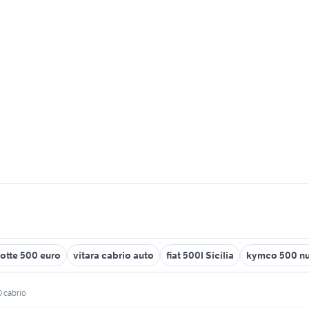
lotte 500 euro
vitara cabrio auto
fiat 500l Sicilia
kymco 500 n
0 cabrio