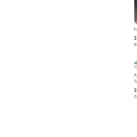
F
1
G
A
T
1
C