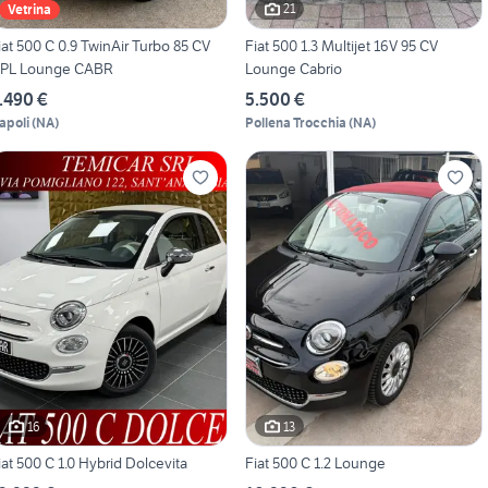
21
Vetrina
iat 500 C 0.9 TwinAir Turbo 85 CV
Fiat 500 1.3 Multijet 16V 95 CV
PL Lounge CABR
Lounge Cabrio
.490 €
5.500 €
apoli
(
NA
)
Pollena Trocchia
(
NA
)
16
13
iat 500 C 1.0 Hybrid Dolcevita
Fiat 500 C 1.2 Lounge