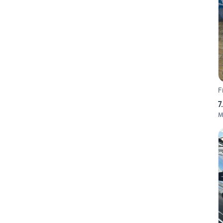
F
7
M