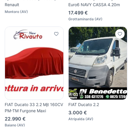
Renault
Euro6 NAVY CASSA 4.20m
Montoro
(
AV
)
17.499 €
Grottaminarda
(
AV
)
14
FIAT Ducato 33 2.2 Mjt 160CV
FIAT Ducato 2.2
PM-TM Furgone Maxi
3.000 €
22.990 €
Atripalda
(
AV
)
Baiano
(
AV
)