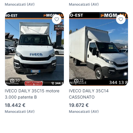
Manocalzati
(
AV
)
Manocalzati
(
AV
)
30
25
IVECO DAILY 35C15 motore
IVECO DAILY 35C14
3.000 patente B
CASSONATO
18.442 €
19.672 €
Manocalzati
(
AV
)
Manocalzati
(
AV
)