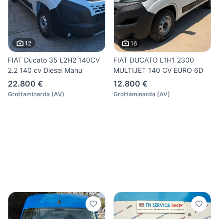
12
16
FIAT Ducato 35 L2H2 140CV
FIAT DUCATO L1H1 2300
2.2 140 cv Diesel Manu
MULTIJET 140 CV EURO 6D
22.800 €
12.800 €
Grottaminarda
(
AV
)
Grottaminarda
(
AV
)