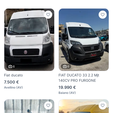
6
6
Fiat ducato
FIAT DUCATO 33 2.2 Mjt
140CV PRO FURGONE
7.500 €
19.990 €
Avellino
(
AV
)
Baiano
(
AV
)