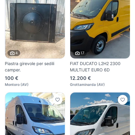
4
17
Piastra girevole per sedili
FIAT DUCATO L2H2 2300
camper.
MULTIJET EURO 6D
100 €
12.200 €
Montoro
(
AV
)
Grottaminarda
(
AV
)