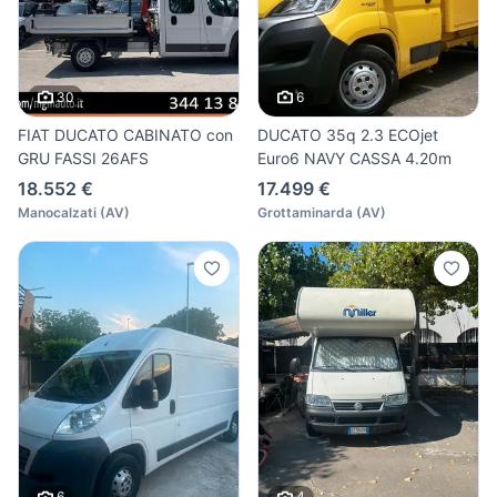
30
6
FIAT DUCATO CABINATO con
DUCATO 35q 2.3 ECOjet
GRU FASSI 26AFS
Euro6 NAVY CASSA 4.20m
18.552 €
17.499 €
Manocalzati
(
AV
)
Grottaminarda
(
AV
)
6
4