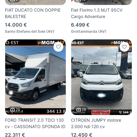
FIAT DUCATO CON DOPPIE
Fiat Fiorino 1.3 MJT 95CV
BALESTRE
Cargo Adventure
14.000 €
6.499 €
Santo Stefano del Sole
(
AV
)
Grottaminarda
(
AV
)
29
29
FORD TRANSIT 2.0 TDCI 130
CITROEN JUMPY motore
cv - CASSONATO SPONDA ID
2.000 hdi 120 cv
22.311 €
12.450 €