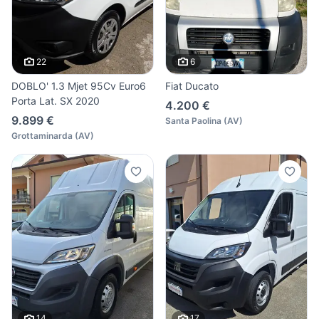
22
6
DOBLO' 1.3 Mjet 95Cv Euro6
Fiat Ducato
Porta Lat. SX 2020
4.200 €
9.899 €
Santa Paolina
(
AV
)
Grottaminarda
(
AV
)
14
17