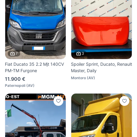
7
3
Fiat Ducato 35 2.2 Mjt 140CV
Spoiler Sprint, Ducato, Renault
PM-TM Furgone
Master, Daily
Montoro
(
AV
)
11.900 €
Paternopoli
(
AV
)