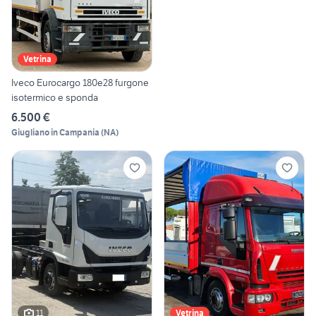
Vetrina
Iveco Eurocargo 180e28 furgone
isotermico e sponda
6.500 €
Giugliano in Campania
(
NA
)
11
Vetrina