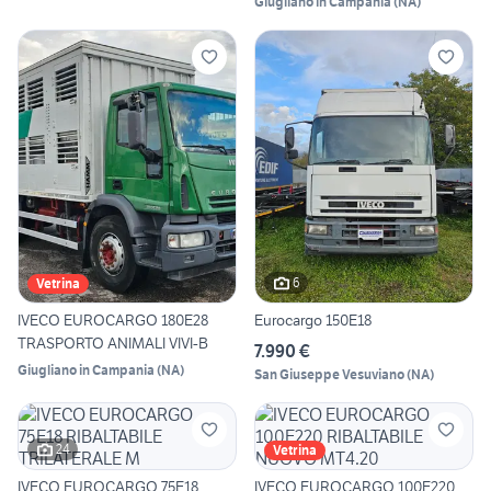
Giugliano in Campania
(
NA
)
6
Vetrina
IVECO EUROCARGO 180E28
Eurocargo 150E18
TRASPORTO ANIMALI VIVI-B
7.990 €
Giugliano in Campania
(
NA
)
San Giuseppe Vesuviano
(
NA
)
24
Vetrina
IVECO EUROCARGO 75E18
IVECO EUROCARGO 100E220