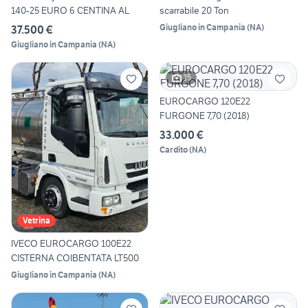
140-25 EURO 6 CENTINA AL
scarrabile 20 Ton
Giugliano in Campania
(
NA
)
37.500 €
Giugliano in Campania
(
NA
)
15
EUROCARGO 120E22
FURGONE 7,70 (2018)
33.000 €
Cardito
(
NA
)
Vetrina
IVECO EUROCARGO 100E22
CISTERNA COIBENTATA LT500
Giugliano in Campania
(
NA
)