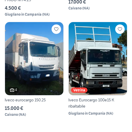
17.000 €
4.500 €
Caivano
(
NA
)
Giugliano in Campania
(
NA
)
4
Vetrina
Iveco eurocargo 150.25
Iveco Eurocargo 100e15 K
ribaltabile
15.000 €
Giugliano in Campania
(
NA
)
Caivano
(
NA
)