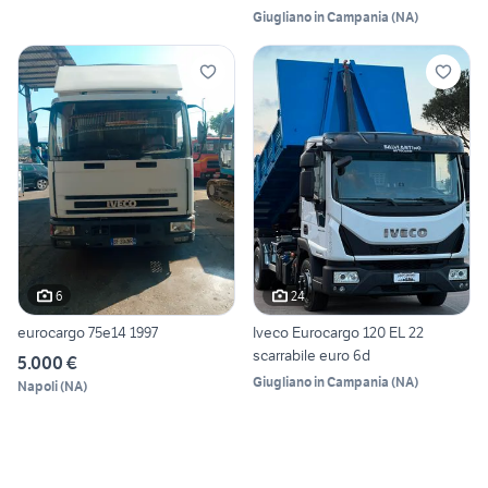
Giugliano in Campania
(
NA
)
6
24
eurocargo 75e14 1997
Iveco Eurocargo 120 EL 22
scarrabile euro 6d
5.000 €
Giugliano in Campania
(
NA
)
Napoli
(
NA
)