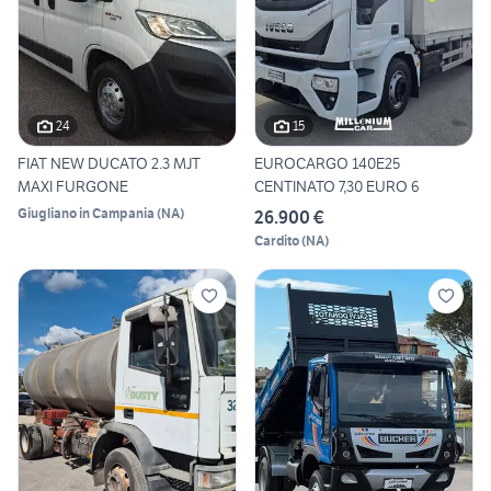
24
15
FIAT NEW DUCATO 2.3 MJT
EUROCARGO 140E25
MAXI FURGONE
CENTINATO 7,30 EURO 6
Giugliano in Campania
(
NA
)
26.900 €
Cardito
(
NA
)