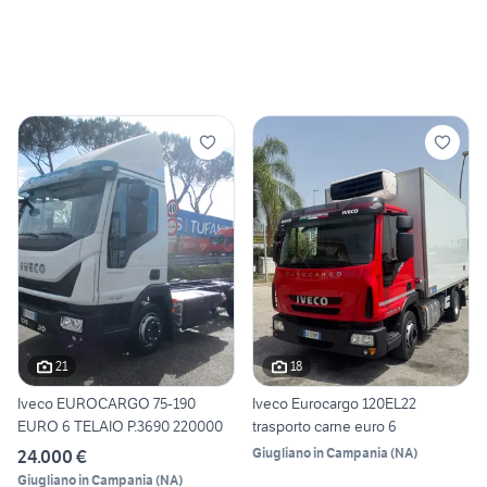
21
18
Iveco EUROCARGO 75-190
Iveco Eurocargo 120EL22
EURO 6 TELAIO P.3690 220000
trasporto carne euro 6
Giugliano in Campania
(
NA
)
24.000 €
Giugliano in Campania
(
NA
)