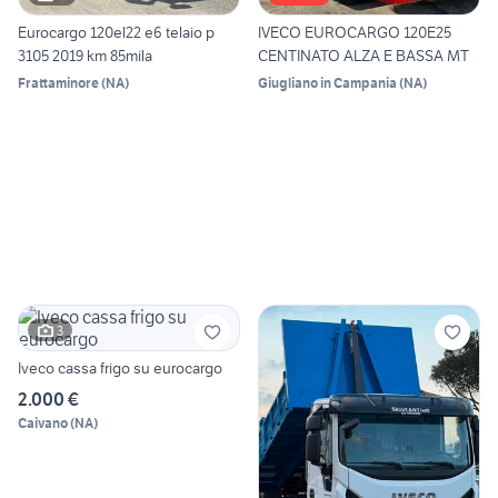
Eurocargo 120el22 e6 telaio p
IVECO EUROCARGO 120E25
3105 2019 km 85mila
CENTINATO ALZA E BASSA MT
Frattaminore
(
NA
)
Giugliano in Campania
(
NA
)
3
Iveco cassa frigo su eurocargo
2.000 €
Caivano
(
NA
)