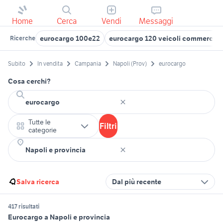
Home
Cerca
Vendi
Messaggi
eurocargo 100e22
eurocargo 120 veicoli commerciali 
Ricerche
Subito
In vendita
Campania
Napoli (Prov)
eurocargo
Cosa cerchi?
Tutte le
Filtri
categorie
Salva ricerca
Dal più recente
417 risultati
Eurocargo a Napoli e provincia