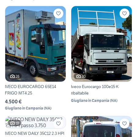
26
30
IVECO EUROCARGO 65E14
Iveco Eurocargo 100e15 K
FRIGO MT4.25
ribaltabile
Giugliano in Campania
(
NA
)
4.500 €
Giugliano in Campania
(
NA
)
18
IVECO NEW DAILY 35C12 2.3 HPI