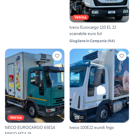
Vetrina
Iveco Eurocargo 120 EL 22
scarrabile euro 6d
Giugliano in Campania
(
NA
)
10
Vetrina
IVECO EUROCARGO 65E14
Iveco 100E22 euro6 frigo
FRIGO MT4.25