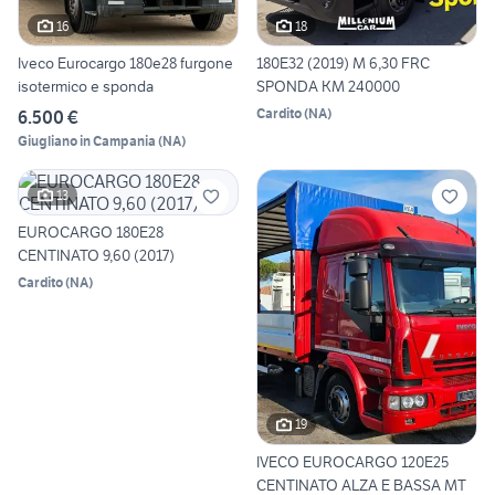
16
18
Iveco Eurocargo 180e28 furgone
180E32 (2019) M 6,30 FRC
isotermico e sponda
SPONDA KM 240000
Cardito
(
NA
)
6.500 €
Giugliano in Campania
(
NA
)
13
EUROCARGO 180E28
CENTINATO 9,60 (2017)
Cardito
(
NA
)
19
IVECO EUROCARGO 120E25
CENTINATO ALZA E BASSA MT