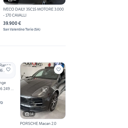
IVECO DAILY 35C15 MOTORE 3.000
- 170 CAVALLI
39.900 €
San Valentino Torio
(
SA
)
nge
l6 249 CV
TO
14
PORSCHE Macan 2.0