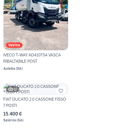
Vetrina
IVECO T-WAY AD410T54 VASCA
RIBALTABILE POST
Auletta
(
SA
)
12
FIAT DUCATO 2.0 CASSONE FISSO
7 POSTI
15.400 €
Salerno
(
SA
)