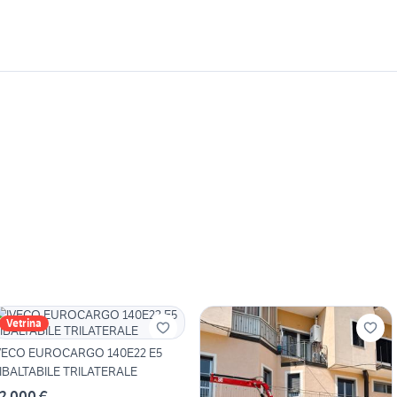
Vetrina
VECO EUROCARGO 140E22 E5
IBALTABILE TRILATERALE
2.000 €