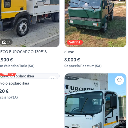
14
Vetrina
VECO EUROCARGO 130E18
durso
.900 €
8.000 €
an Valentino Torio
(
SA
)
Capaccio Paestum
(
SA
)
Vetrina
avolo applaro ikea
20 €
isciano
(
SA
)