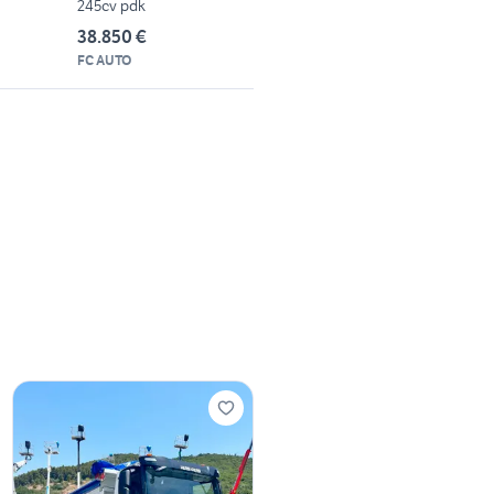
245cv pdk
38.850 €
FC AUTO