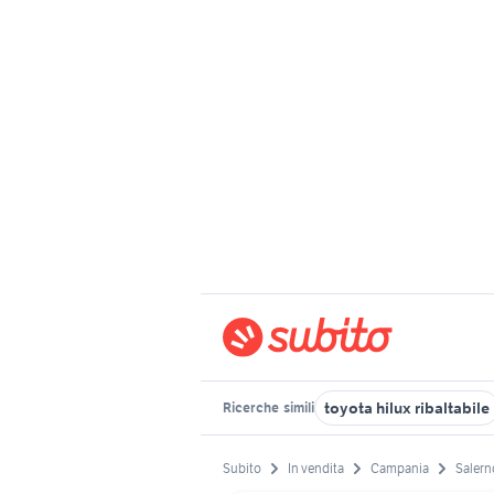
toyota hilux ribaltabile
Ricerche
simili
Subito
In vendita
Campania
Salern