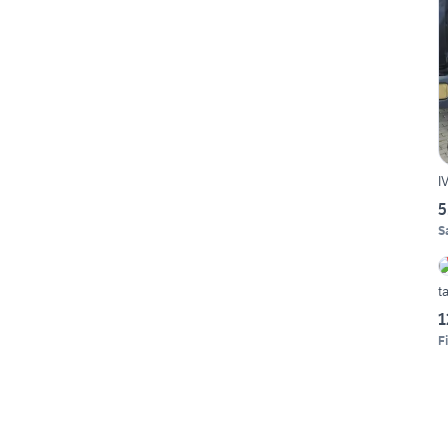
I
5
S
t
1
F