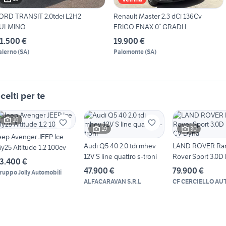
ORD TRANSIT 2.0tdci L2H2
Renault Master 2.3 dCi 136Cv
ULMINO
FRIGO FNAX 0° GRADI L
1.500 €
19.900 €
alerno
(
SA
)
Palomonte
(
SA
)
celti per te
16
19
30
eep Avenger JEEP Ice
Audi Q5 40 2.0 tdi mhev
LAND ROVER Ra
y25 Altitude 1.2 100cv
12V S line quattro s-troni
Rover Sport 3.0D 
3.400 €
Dyna
47.900 €
79.900 €
ruppo Jolly Automobili
ALFACARAVAN S.R.L
CF CERCIELLO AU