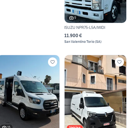
9
ISUZU NPR75-L5A/MIDI
11.900 €
San Valentino Torio
(
SA
)
15
Vetrina