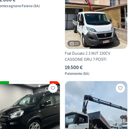
ontecagnano Faiano
(
SA
)
23
Fiat Ducato 2.3 MJT 130CV
CASSONE GRU 7 POSTI
19.500 €
Palomonte
(
SA
)