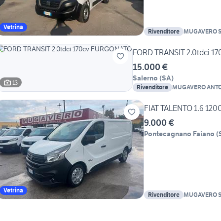
Vetrina
Rivenditore
MUGAVERO S.
FORD TRANSIT 2.0tdci 
15.000 €
Salerno
(
SA
)
13
Rivenditore
MUGAVERO ANTON
FIAT TALENTO 1.6 12
9.000 €
Pontecagnano Faiano
(
Vetrina
Rivenditore
MUGAVERO S.