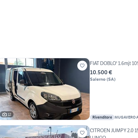
FIAT DOBLO' 1.6mjt 
10.500 €
Salerno
(
SA
)
12
Rivenditore
MUGAVERO A
SRL
CITROEN JUMPY 2.0 
LUNGO