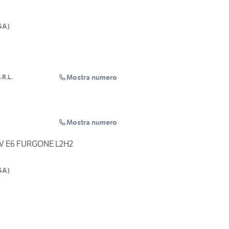
SA
)
Mostra numero
R.L.
Mostra numero
CV E6 FURGONE L2H2
SA
)