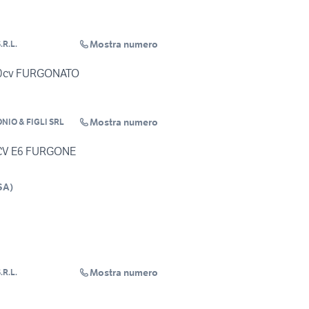
Mostra numero
R.L.
170cv FURGONATO
Mostra numero
IO & FIGLI SRL
0CV E6 FURGONE
SA
)
Mostra numero
R.L.