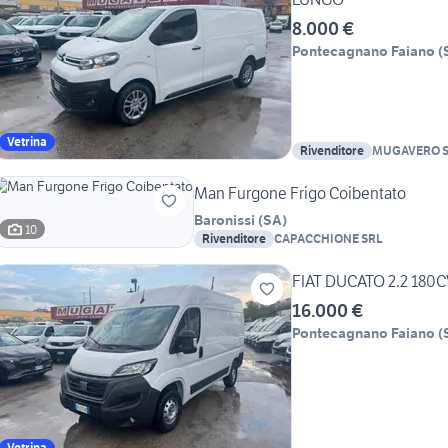
8.000 €
Pontecagnano Faiano
(
Vetrina
Rivenditore
MUGAVERO S.
Man Furgone Frigo Coibentato
Baronissi
(
SA
)
10
Rivenditore
CAPACCHIONE SRL
FIAT DUCATO 2.2 180
16.000 €
Pontecagnano Faiano
(
Vetrina