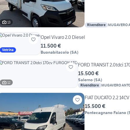
13
Rivenditore
MUGAVERO A
SRL
Opel Vivaro 2.0 Diesel
11.500 €
Vetrina
Buonabitacolo
(
SA
)
FORD TRANSIT 2.0tdci 
15.500 €
Salerno
(
SA
)
12
Rivenditore
MUGAVERO ANTON
FIAT DUCATO 2.2 14C
15.500 €
Pontecagnano Faiano
(