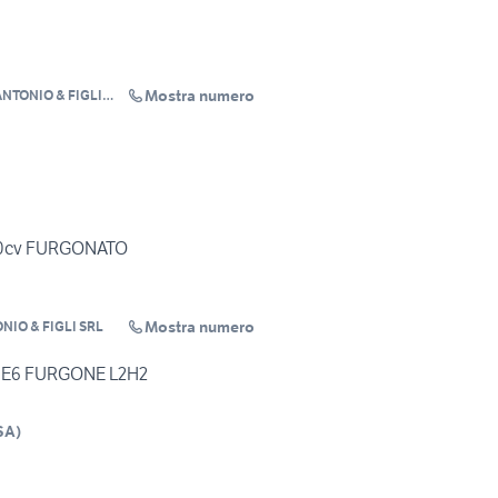
Mostra numero
NTONIO & FIGLI
170cv FURGONATO
Mostra numero
IO & FIGLI SRL
V E6 FURGONE L2H2
SA
)