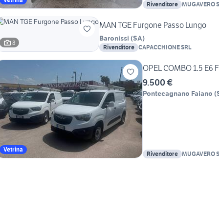
Rivenditore
MUGAVERO S.
MAN TGE Furgone Passo Lungo
Baronissi
(
SA
)
8
Rivenditore
CAPACCHIONE SRL
OPEL COMBO 1.5 E6 
9.500 €
Pontecagnano Faiano
(
Vetrina
Rivenditore
MUGAVERO S.