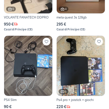
6
4
VOLANTE FANATECH DDPRO
meta quest 3s 128gb
950 €
295 €
Casal di Principe
(
CE
)
Casal di Principe
(
CE
)
6
PS4 Slim
Ps4 pro + joistick + giochi
90 €
220 €