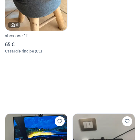
6
xbox one 1T
65 €
Casal di Principe
(
CE
)