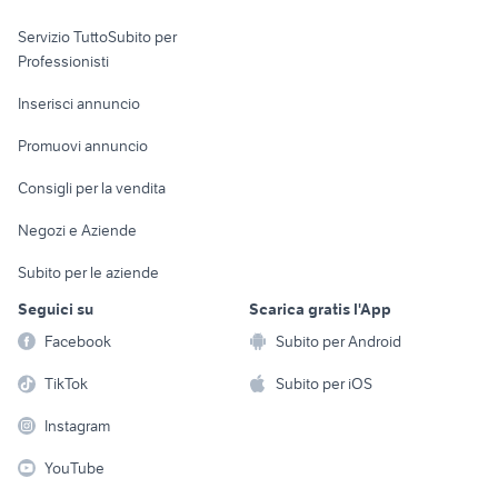
elettronica
per la casa e la
sports e hobby
Servizio TuttoSubito per
persona
Informatica
Animali
Professionisti
Arredamento e
Console e
Accessori per
Casalinghi
Inserisci annuncio
Videogiochi
animali
Elettrodomestici
Promuovi annuncio
Audio/Video
Musica e Film
Giardino e Fai da te
Consigli per la vendita
Fotografia
Libri e Riviste
Abbigliamento e
Negozi e Aziende
Telefonia
Strumenti Musicali
Accessori
Subito per le aziende
Sports
Tutto per i bambini
Seguici su
Scarica gratis l'App
Biciclette
Facebook
Subito per Android
Collezionismo
TikTok
Subito per iOS
Instagram
YouTube