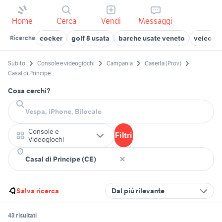
Home
Cerca
Vendi
Messaggi
cocker
golf 8 usata
barche usate veneto
veicoli 
Ricerche
Subito
Console e videogiochi
Campania
Caserta (Prov)
Casal di Principe
Cosa cerchi?
Console e
Filtri
Videogiochi
Salva ricerca
Dal più rilevante
43 risultati