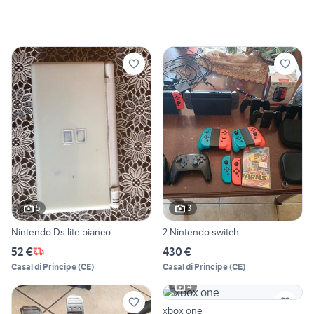
5
3
Nintendo Ds lite bianco
2 Nintendo switch
52 €
430 €
Casal di Principe
(
CE
)
Casal di Principe
(
CE
)
4
xbox one