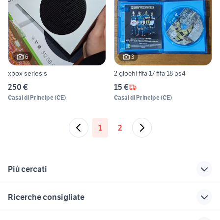
6
3
xbox series s
2 giochi fifa 17 fifa 18 ps4
250 €
15 €
Casal di Principe
(
CE
)
Casal di Principe
(
CE
)
1
2
Più cercati
Correlati
Richerche simili
Suggerimenti
Ricerche consigliate
bass boat
ritmo abarth 130 tc
fiat panda auto
ducati multistrada usata
patrol gr y61
moto 125 usate
furetti in vendita
dacia lodgy 7 posti