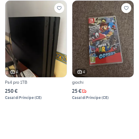
4
4
Ps4 pro 1TB
giochi
250 €
25 €
Casal di Principe
(
CE
)
Casal di Principe
(
CE
)