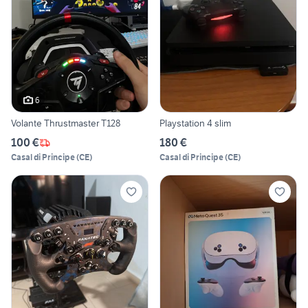
6
Volante Thrustmaster T128
Playstation 4 slim
100 €
180 €
Casal di Principe
(
CE
)
Casal di Principe
(
CE
)