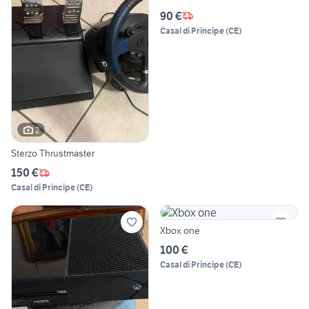
90 €
Casal di Principe
(
CE
)
2
Sterzo Thrustmaster
150 €
Casal di Principe
(
CE
)
Xbox one
100 €
Casal di Principe
(
CE
)