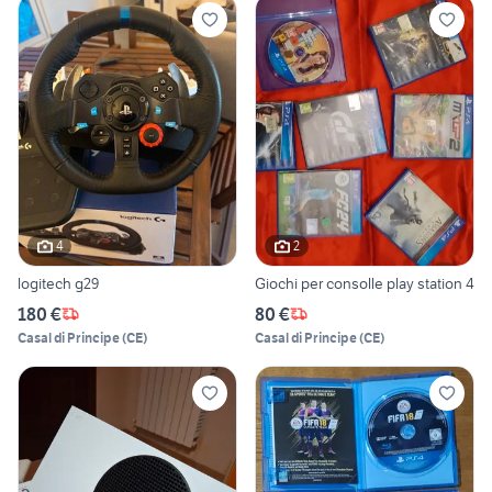
4
2
logitech g29
Giochi per consolle play station 4
180 €
80 €
Casal di Principe
(
CE
)
Casal di Principe
(
CE
)