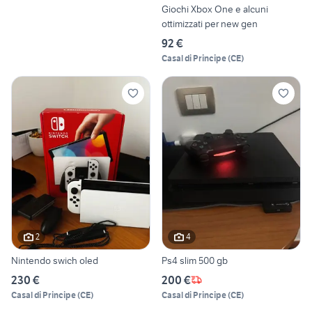
Giochi Xbox One e alcuni
ottimizzati per new gen
92 €
Casal di Principe
(
CE
)
2
4
Nintendo swich oled
Ps4 slim 500 gb
230 €
200 €
Casal di Principe
(
CE
)
Casal di Principe
(
CE
)