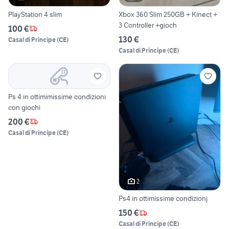
PlayStation 4 slim
Xbox 360 Slim 250GB + Kinect +
3 Controller +gioch
100 €
130 €
Casal di Principe
(
CE
)
Casal di Principe
(
CE
)
Ps 4 in ottimimissime condizioni
con giochi
200 €
Casal di Principe
(
CE
)
2
Ps4 in ottimissime condizionj
150 €
Casal di Principe
(
CE
)