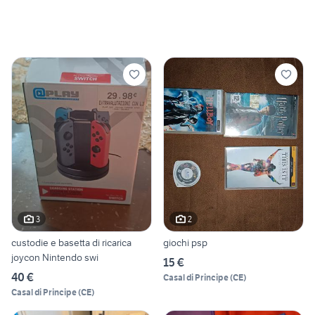
3
2
custodie e basetta di ricarica
giochi psp
joycon Nintendo swi
15 €
40 €
Casal di Principe
(
CE
)
Casal di Principe
(
CE
)