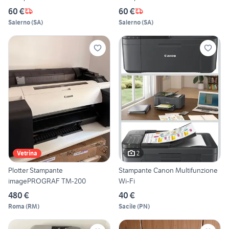
60 €
60 €
Salerno
(
SA
)
Salerno
(
SA
)
2
Vetrina
Plotter Stampante
Stampante Canon Multifunzione
imagePROGRAF TM-200
Wi-Fi
480 €
40 €
Roma
(
RM
)
Sacile
(
PN
)