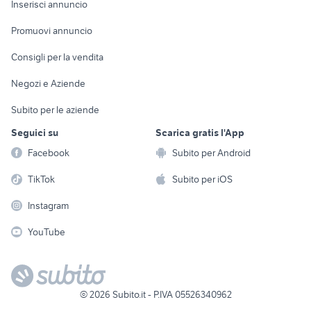
Casalinghi
Inserisci annuncio
Videogiochi
animali
Elettrodomestici
Promuovi annuncio
Audio/Video
Musica e Film
Giardino e Fai da te
Consigli per la vendita
Fotografia
Libri e Riviste
Abbigliamento e
Negozi e Aziende
Telefonia
Strumenti Musicali
Accessori
Subito per le aziende
Sports
Tutto per i bambini
Seguici su
Scarica gratis l'App
Biciclette
Facebook
Subito per Android
Collezionismo
TikTok
Subito per iOS
Instagram
YouTube
©
2026
Subito.it - P.IVA 05526340962