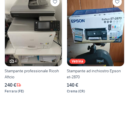
4
Vetrina
Stampante professionale Ricoh
Stampante ad inchiostro Epson
Aficio
et-2870
240 €
140 €
Ferrara
(
FE
)
Crema
(
CR
)