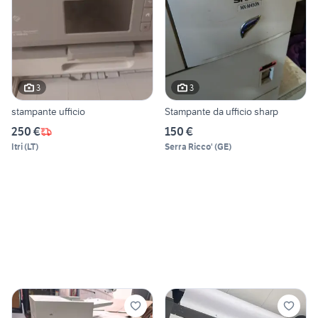
3
3
stampante ufficio
Stampante da ufficio sharp
250 €
150 €
Itri
(
LT
)
Serra Ricco'
(
GE
)