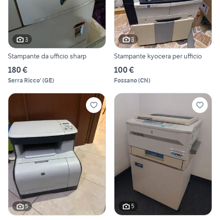
3
3
Stampante da ufficio sharp
Stampante kyocera per ufficio
180 €
100 €
Serra Ricco'
(
GE
)
Fossano
(
CN
)
5
5