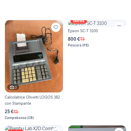
Vetrina
Epson SC-T 3100
800 €
Pescara
(
PE
)
3
Calcolatrice Olivetti LOGOS 382
con Stampante
25 €
Campobasso
(
CB
)