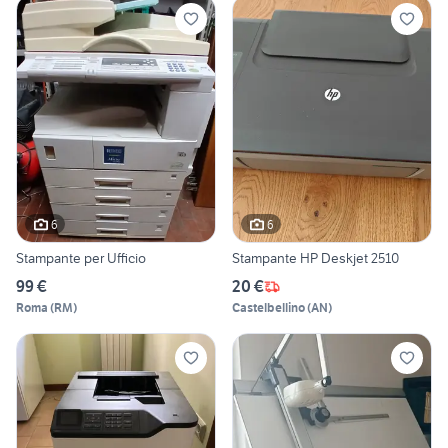
6
6
Stampante per Ufficio
Stampante HP Deskjet 2510
99 €
20 €
Roma
(
RM
)
Castelbellino
(
AN
)