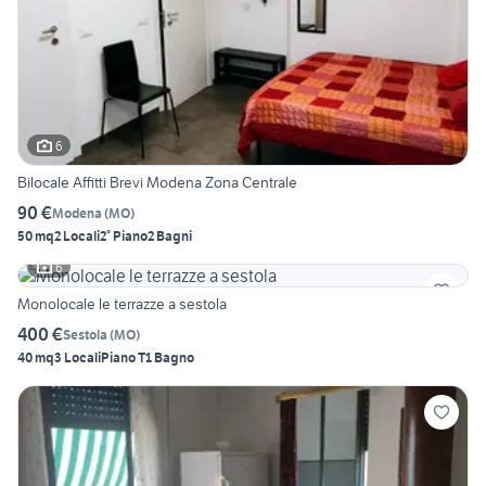
6
Bilocale Affitti Brevi Modena Zona Centrale
90 €
Modena
(
MO
)
50 mq
2 Locali
2° Piano
2 Bagni
6
Monolocale le terrazze a sestola
400 €
Sestola
(
MO
)
40 mq
3 Locali
Piano T
1 Bagno