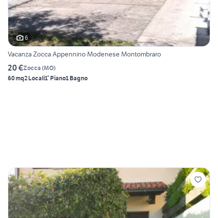
6
Vacanza Zocca Appennino Modenese Montombraro
20 €
Zocca
(
MO
)
60 mq
2 Locali
1° Piano
1 Bagno