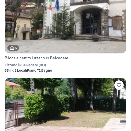
6
Bilocale centro Lizzano in Belvedere
Lizzano in Belvedere
(
BO
)
38 mq
2 Locali
Piano T
1 Bagno