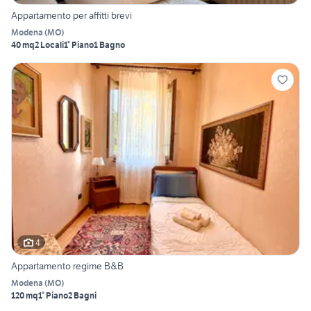
Appartamento per affitti brevi
Modena
(
MO
)
40 mq
2 Locali
1° Piano
1 Bagno
4
Appartamento regime B&B
Modena
(
MO
)
120 mq
1° Piano
2 Bagni