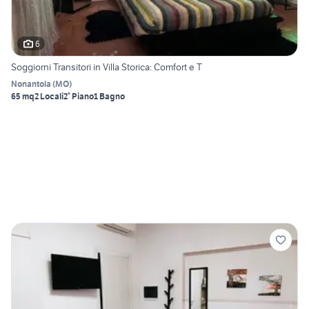
6
Soggiorni Transitori in Villa Storica: Comfort e T
Nonantola
(
MO
)
65 mq
2 Locali
2° Piano
1 Bagno