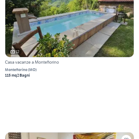
12
Casa vacanze a Montefiorino
Montefiorino
(
MO
)
115 mq
2 Bagni