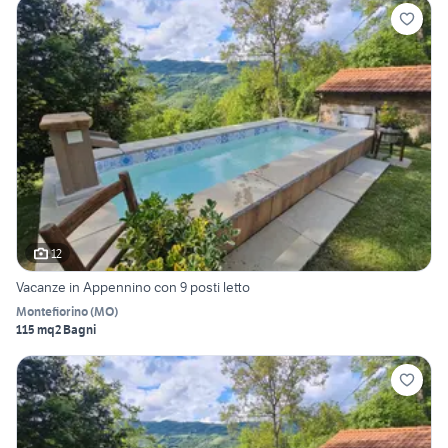
12
Vacanze in Appennino con 9 posti letto
Montefiorino
(
MO
)
115 mq
2 Bagni