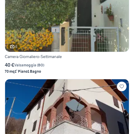
6
Camera Giornaliero-Settimanale
40 €
Valsamoggia
(
BO
)
70 mq
1° Piano
1 Bagno