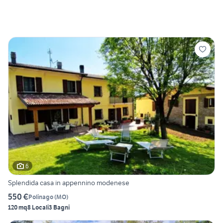
6
Splendida casa in appennino modenese
550 €
Polinago
(
MO
)
120 mq
8 Locali
3 Bagni