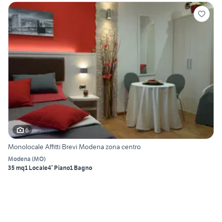
6
Monolocale Affitti Brevi Modena zona centro
Modena
(
MO
)
35 mq
1 Locale
4° Piano
1 Bagno