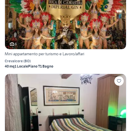
6
Mini appartamento per turismo e Lavoro/affari
Crevalcore
(
BO
)
40 mq
1 Locale
Piano T
1 Bagno