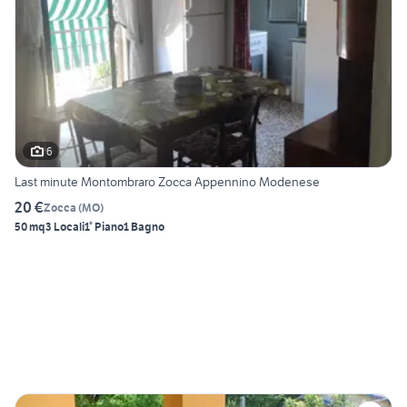
6
Last minute Montombraro Zocca Appennino Modenese
20 €
Zocca
(
MO
)
50 mq
3 Locali
1° Piano
1 Bagno