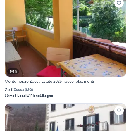
6
Montombraro Zocca Estate 2025 fresco relax monti
25 €
Zocca
(
MO
)
60 mq
3 Locali
1° Piano
1 Bagno