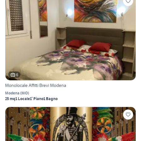
6
Monolocale Affitti Brevi Modena
Modena
(
MO
)
25 mq
1 Locale
1° Piano
1 Bagno