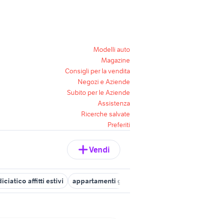
Modelli auto
Magazine
Consigli per la vendita
Negozi e Aziende
Subito per le Aziende
Assistenza
Ricerche salvate
Preferiti
Vendi
iciatico affitti estivi
appartamenti gatteo mare
grattacielo cese