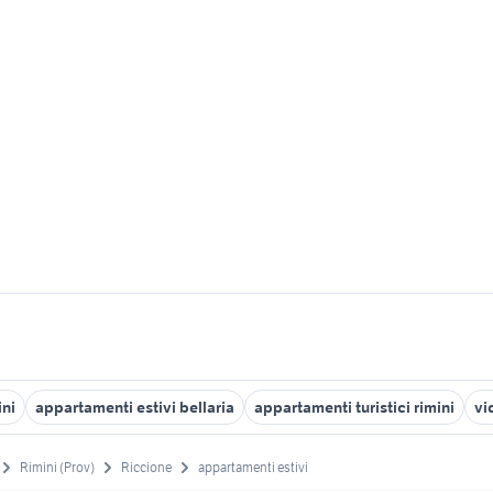
ini
appartamenti estivi bellaria
appartamenti turistici rimini
vid
Rimini (Prov)
Riccione
appartamenti estivi