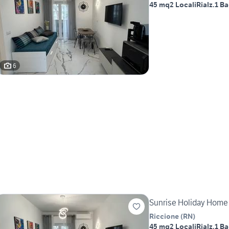
45 mq
2 Locali
Rialz.
1 B
6
Sunrise Holiday Home 
Riccione
(
RN
)
45 mq
2 Locali
Rialz.
1 B