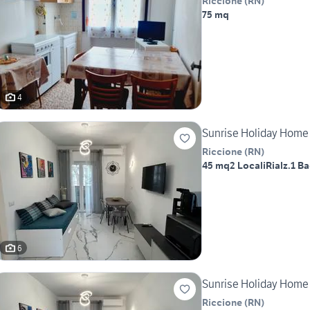
Riccione
(
RN
)
75 mq
4
Sunrise Holiday Home 
Riccione
(
RN
)
45 mq
2 Locali
Rialz.
1 B
6
Sunrise Holiday Home 
Riccione
(
RN
)