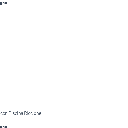
agno
con Piscina Riccione
agno