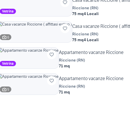
Casa vacanze Riccione ( affitt
Riccione
(
RN
)
Vetrina
75 mq
4 Locali
Casa vacanze Riccione ( affitt
Riccione
(
RN
)
6
75 mq
4 Locali
Appartamento vacanze Riccione
Riccione
(
RN
)
Vetrina
71 mq
Appartamento vacanze Riccione
Riccione
(
RN
)
5
71 mq