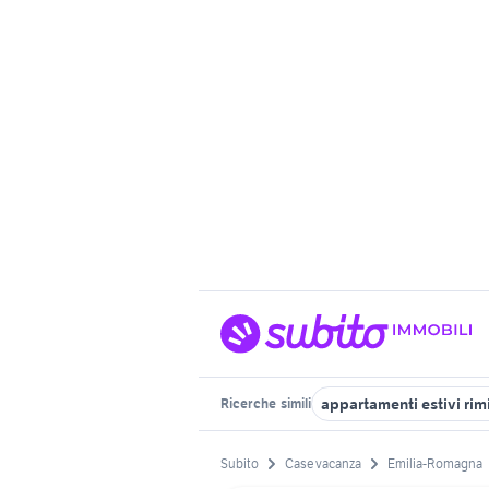
appartamenti estivi rim
Ricerche
simili
Subito
Case vacanza
Emilia-Romagna