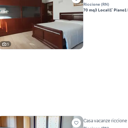
Riccione
(
RN
)
70 mq
3 Locali
1° Piano
1
5
Casa vacanze riccione