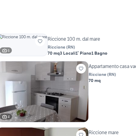
Riccione 100 m. dal mare
Riccione
(
RN
)
6
70 mq
3 Locali
1° Piano
1 Bagno
Appartamento casa va
Riccione
(
RN
)
70 mq
4
Riccione mare