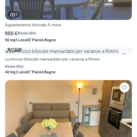
6
Appartamento bilocale A-more
900 €
Rimini
(
RN
)
58 mq
3 Locali
3° Piano
1 Bagno
10
Luminoso bilocale mansardato per vacanze a Rimini
Rimini
(
RN
)
40 mq
2 Locali
2° Piano
1 Bagno