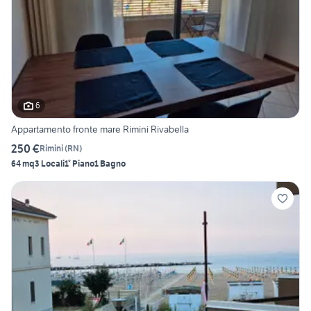
6
Appartamento fronte mare Rimini Rivabella
250 €
Rimini
(
RN
)
64 mq
3 Locali
1° Piano
1 Bagno