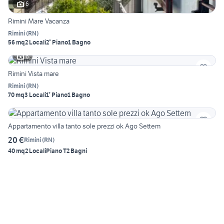
6
Rimini Mare Vacanza
Rimini
(
RN
)
56 mq
2 Locali
2° Piano
1 Bagno
6
Rimini Vista mare
Rimini
(
RN
)
70 mq
3 Locali
1° Piano
1 Bagno
Appartamento villa tanto sole prezzi ok Ago Settem
20 €
Rimini
(
RN
)
40 mq
2 Locali
Piano T
2 Bagni