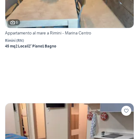
6
Appartamento al mare a Rimini - Marina Centro
Rimini
(
RN
)
45 mq
2 Locali
2° Piano
1 Bagno