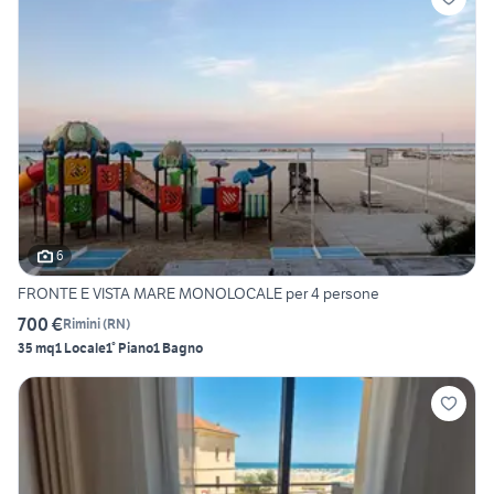
6
FRONTE E VISTA MARE MONOLOCALE per 4 persone
700 €
Rimini
(
RN
)
35 mq
1 Locale
1° Piano
1 Bagno