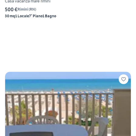
Casa vacanza mare rimini
500 €
Rimini
(
RN
)
30 mq
1 Locale
7° Piano
1 Bagno