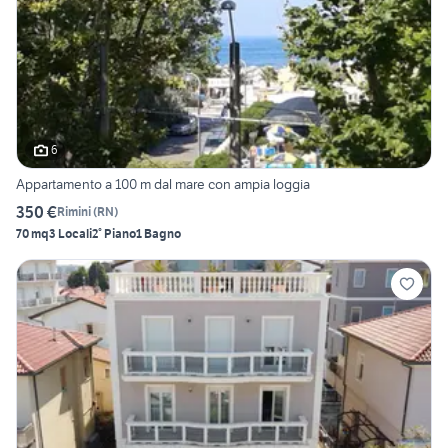
6
Appartamento a 100 m dal mare con ampia loggia
350 €
Rimini
(
RN
)
70 mq
3 Locali
2° Piano
1 Bagno