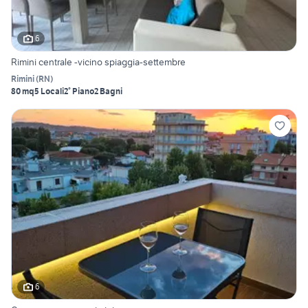
6
Rimini centrale -vicino spiaggia-settembre
Rimini
(
RN
)
80 mq
5 Locali
2° Piano
2 Bagni
6