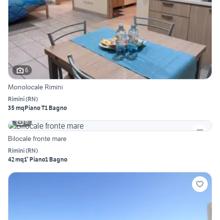
6
Monolocale Rimini
Rimini
(
RN
)
35 mq
Piano T
1 Bagno
6
Bilocale fronte mare
Rimini
(
RN
)
42 mq
1° Piano
1 Bagno