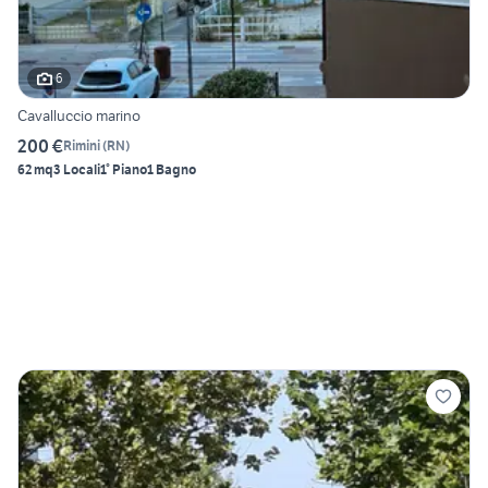
6
Cavalluccio marino
200 €
Rimini
(
RN
)
62 mq
3 Locali
1° Piano
1 Bagno