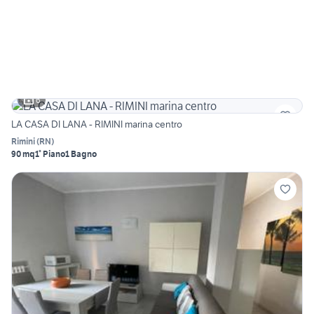
6
LA CASA DI LANA - RIMINI marina centro
Rimini
(
RN
)
90 mq
1° Piano
1 Bagno