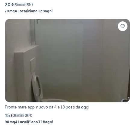
20 €
Rimini
(
RN
)
70 mq
4 Locali
Piano T
2 Bagni
Fronte mare app. nuovo da 4 a 10 posti da oggi
15 €
Rimini
(
RN
)
90 mq
4 Locali
Piano T
2 Bagni