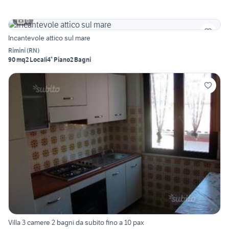
6
Incantevole attico sul mare
Rimini
(
RN
)
90 mq
2 Locali
4° Piano
2 Bagni
Villa 3 camere 2 bagni da subito fino a 10 pax