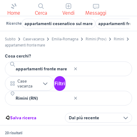
Home
Cerca
Vendi
Messaggi
appartamenti cesenatico sul mare
appartamenti front
Ricerche
Subito
Case vacanza
Emilia-Romagna
Rimini (Prov)
Rimini
appartamenti fronte mare
Cosa cerchi?
Case
Filtri
vacanza
Salva ricerca
Dal più recente
20 risultati