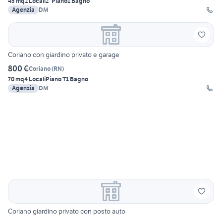
45 mq
2 Locali
2° Piano
1 Bagno
Agenzia
DM
Coriano con giardino privato e garage
800 €
Coriano
(
RN
)
70 mq
4 Locali
Piano T
1 Bagno
Agenzia
DM
Coriano giardino privato con posto auto