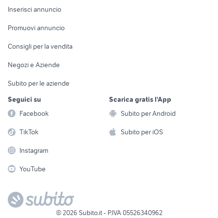
Console e
Accessori per
Casalinghi
Inserisci annuncio
Videogiochi
animali
Elettrodomestici
Promuovi annuncio
Audio/Video
Musica e Film
Giardino e Fai da te
Consigli per la vendita
Fotografia
Libri e Riviste
Abbigliamento e
Negozi e Aziende
Telefonia
Strumenti Musicali
Accessori
Subito per le aziende
Sports
Tutto per i bambini
Seguici su
Scarica gratis l'App
Biciclette
Facebook
Subito per Android
Collezionismo
TikTok
Subito per iOS
Instagram
YouTube
©
2026
Subito.it - P.IVA 05526340962