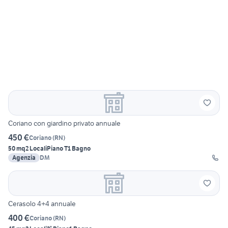
Coriano con giardino privato annuale
450 €
Coriano
(
RN
)
50 mq
2 Locali
Piano T
1 Bagno
Agenzia
DM
Cerasolo 4+4 annuale
400 €
Coriano
(
RN
)