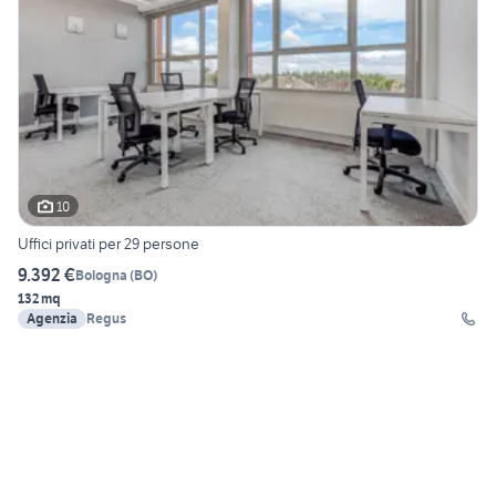
10
Uffici privati per 29 persone
9.392 €
Bologna
(
BO
)
132 mq
Agenzia
Regus