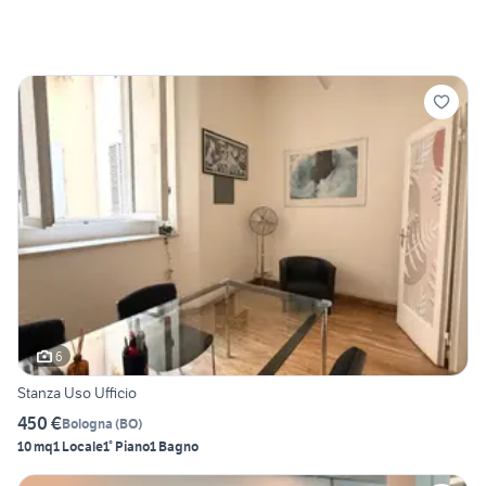
6
Stanza Uso Ufficio
450 €
Bologna
(
BO
)
10 mq
1 Locale
1° Piano
1 Bagno