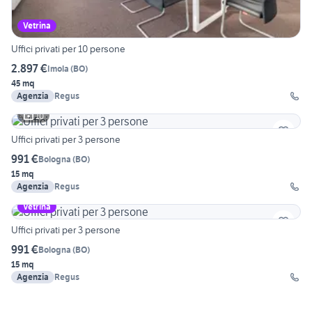
Vetrina
Uffici privati per 10 persone
2.897 €
Imola
(
BO
)
45 mq
Agenzia
Regus
10
Uffici privati per 3 persone
991 €
Bologna
(
BO
)
15 mq
Agenzia
Regus
Vetrina
Uffici privati per 3 persone
991 €
Bologna
(
BO
)
15 mq
Agenzia
Regus