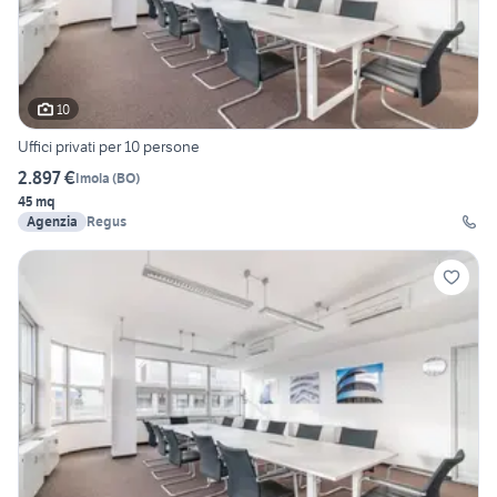
10
Uffici privati per 10 persone
2.897 €
Imola
(
BO
)
45 mq
Agenzia
Regus