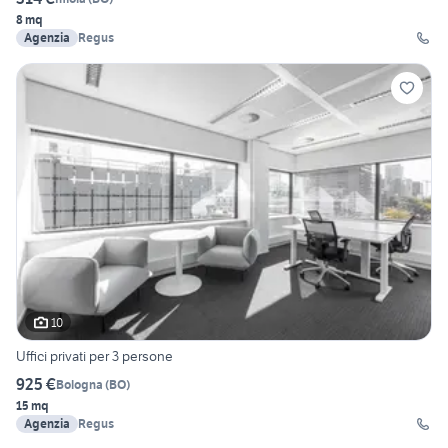
8 mq
Agenzia
Regus
10
Uffici privati per 3 persone
925 €
Bologna
(
BO
)
15 mq
Agenzia
Regus