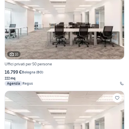
10
Uffici privati per 50 persone
16.799 €
Bologna
(
BO
)
222 mq
Agenzia
Regus