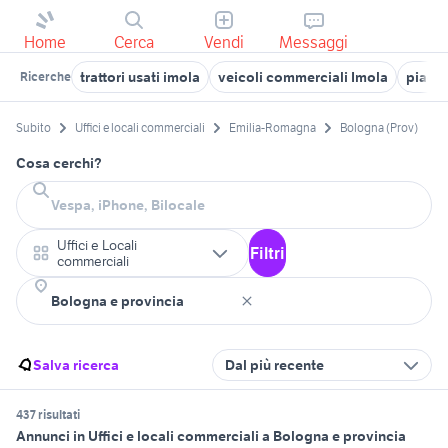
Home
Cerca
Vendi
Messaggi
trattori usati imola
veicoli commerciali Imola
piaggi
Ricerche
Subito
Uffici e locali commerciali
Emilia-Romagna
Bologna (Prov)
Cosa cerchi?
Uffici e Locali
Filtri
commerciali
Salva ricerca
Dal più recente
437 risultati
Annunci in Uffici e locali commerciali a Bologna e provincia