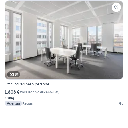
10
Uffici privati per 5 persone
1.808 €
Casalecchio di Reno
(
BO
)
30 mq
Agenzia
Regus