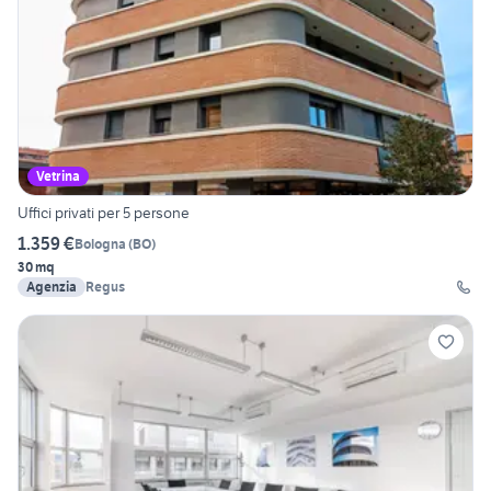
Vetrina
Uffici privati per 5 persone
1.359 €
Bologna
(
BO
)
30 mq
Agenzia
Regus