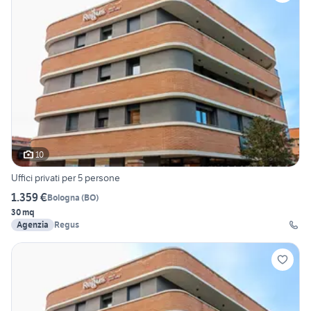
10
Uffici privati per 5 persone
1.359 €
Bologna
(
BO
)
30 mq
Agenzia
Regus