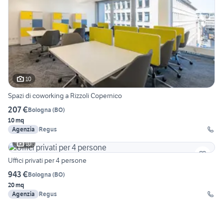
10
Spazi di coworking a Rizzoli Copernico
207 €
Bologna
(
BO
)
10 mq
Agenzia
Regus
10
Uffici privati per 4 persone
943 €
Bologna
(
BO
)
20 mq
Agenzia
Regus