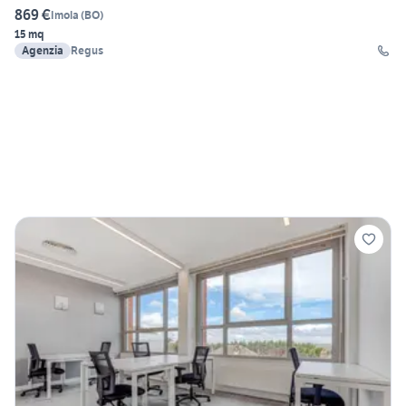
869 €
Imola
(
BO
)
15 mq
Agenzia
Regus