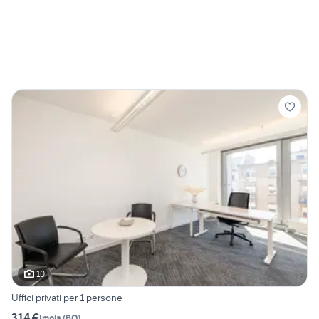
10
Uffici privati per 1 persone
314 €
Imola
(
BO
)