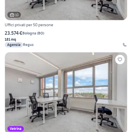
10
Uffici privati per 50 persone
23.574 €
Bologna
(
BO
)
181 mq
Agenzia
Regus
Vetrina