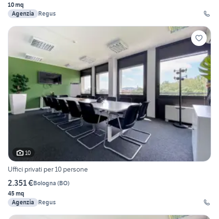
10 mq
Agenzia
Regus
10
Uffici privati per 10 persone
2.351 €
Bologna
(
BO
)
45 mq
Agenzia
Regus