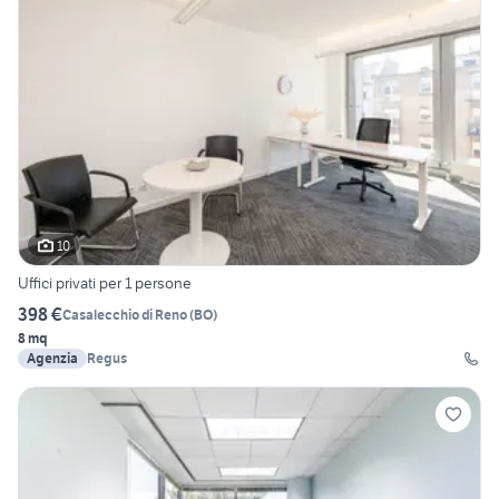
10
Uffici privati per 1 persone
398 €
Casalecchio di Reno
(
BO
)
8 mq
Agenzia
Regus