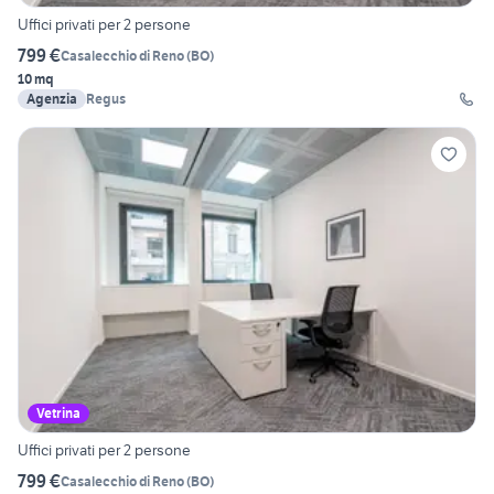
Uffici privati per 2 persone
799 €
Casalecchio di Reno
(
BO
)
10 mq
Agenzia
Regus
Vetrina
Uffici privati per 2 persone
799 €
Casalecchio di Reno
(
BO
)