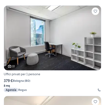
10
Uffici privati per 1 persone
379 €
Bologna
(
BO
)
8 mq
Agenzia
Regus