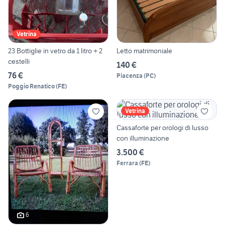
Vetrina
23 Bottiglie in vetro da 1 litro + 2
Letto matrimoniale
cestelli
140 €
76 €
Piacenza
(
PC
)
Poggio Renatico
(
FE
)
Vetrina
Cassaforte per orologi di lusso
con illuminazione
3.500 €
Ferrara
(
FE
)
6