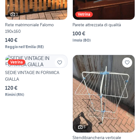
3
Vetrina
Rete matrimoniale Falomo
Parete attrezzata di qualità
190x160
100 €
140 €
Imola
(
BO
)
Reggio nell'Emilia
(
RE
)
Vetrina
SEDIE VINTAGE IN FORMICA
GIALLA
120 €
Rimini
(
RN
)
6
Stendibiancheria verticale