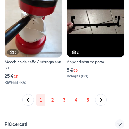
6
2
Macchina da caffè Ambrogia anni
Appendiabiti da porta
80.
5 €
25 €
Bologna
(
BO
)
Ravenna
(
RA
)
1
2
3
4
5
Più cercati