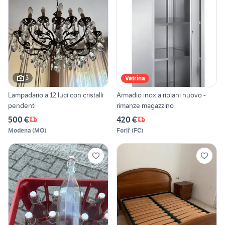
3
Vetrina
Lampadario a 12 luci con cristalli
Armadio inox a ripiani nuovo -
pendenti
rimanze magazzino
500 €
420 €
Modena
(
MO
)
Forli'
(
FC
)