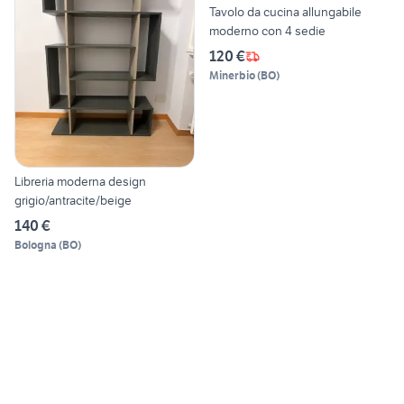
Tavolo da cucina allungabile
moderno con 4 sedie
120 €
Minerbio
(
BO
)
Libreria moderna design
grigio/antracite/beige
140 €
Bologna
(
BO
)