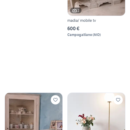
2
madia/ mobile tv
600 €
Campogalliano
(
MO
)