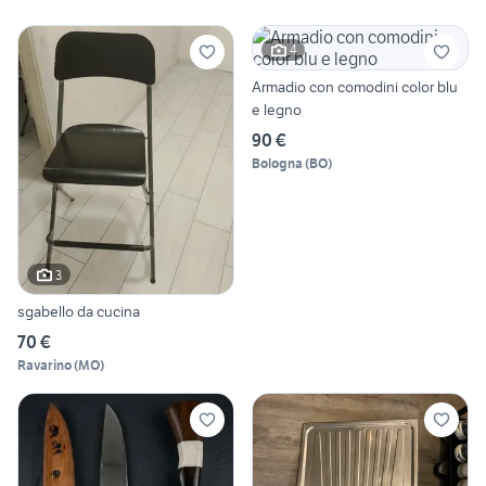
4
Armadio con comodini color blu
e legno
90 €
Bologna
(
BO
)
3
sgabello da cucina
70 €
Ravarino
(
MO
)