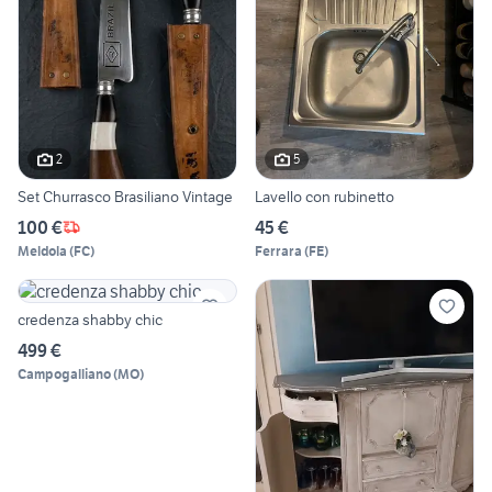
2
5
Set Churrasco Brasiliano Vintage
Lavello con rubinetto
100 €
45 €
Meldola
(
FC
)
Ferrara
(
FE
)
credenza shabby chic
499 €
Campogalliano
(
MO
)