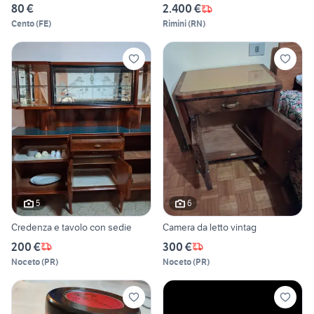
80 €
2.400 €
Cento
(
FE
)
Rimini
(
RN
)
5
6
Credenza e tavolo con sedie
Camera da letto vintag
200 €
300 €
Noceto
(
PR
)
Noceto
(
PR
)