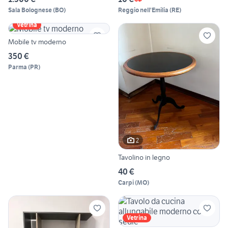
Sala Bolognese
(
BO
)
Reggio nell'Emilia
(
RE
)
Vetrina
Mobile tv moderno
350 €
Parma
(
PR
)
2
Tavolino in legno
40 €
Carpi
(
MO
)
Vetrina