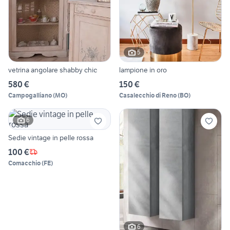
5
vetrina angolare shabby chic
lampione in oro
580 €
150 €
Campogalliano
(
MO
)
Casalecchio di Reno
(
BO
)
6
Sedie vintage in pelle rossa
100 €
Comacchio
(
FE
)
6