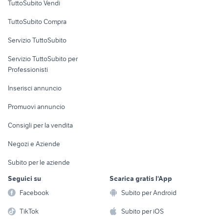
TuttoSubito Vendi
Uffici e Locali
TuttoSubito Compra
commerciali
Servizio TuttoSubito
elettronica
per la casa e la
sports e hobby
Servizio TuttoSubito per
persona
Informatica
Animali
Professionisti
Arredamento e
Console e
Accessori per
Casalinghi
Inserisci annuncio
Videogiochi
animali
Elettrodomestici
Promuovi annuncio
Audio/Video
Musica e Film
Giardino e Fai da te
Consigli per la vendita
Fotografia
Libri e Riviste
Abbigliamento e
Negozi e Aziende
Telefonia
Strumenti Musicali
Accessori
Subito per le aziende
Sports
Tutto per i bambini
Seguici su
Scarica gratis l'App
Biciclette
Facebook
Subito per Android
Collezionismo
TikTok
Subito per iOS