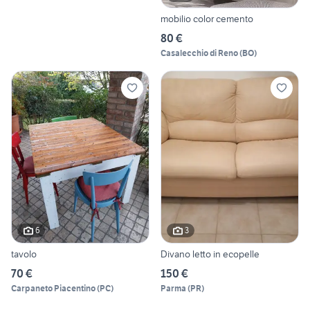
mobilio color cemento
80 €
Casalecchio di Reno
(
BO
)
6
3
tavolo
Divano letto in ecopelle
70 €
150 €
Carpaneto Piacentino
(
PC
)
Parma
(
PR
)