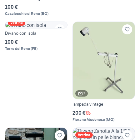
100 €
Casalecchio di Reno
(
BO
)
Vetrina
Divano con isola
100 €
Terre del Reno
(
FE
)
2
lampada vintage
200 €
Fiorano Modenese
(
MO
)
Vetrina