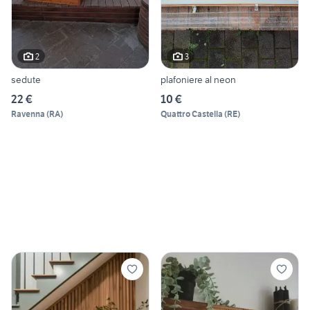
2
3
sedute
plafoniere al neon
22 €
10 €
Ravenna
(
RA
)
Quattro Castella
(
RE
)