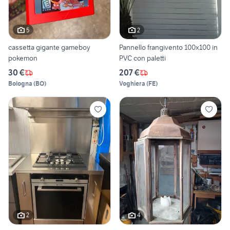
5
2
cassetta gigante gameboy
Pannello frangivento 100x100 in
pokemon
PVC con paletti
30 €
207 €
Bologna
(
BO
)
Voghiera
(
FE
)
2
4