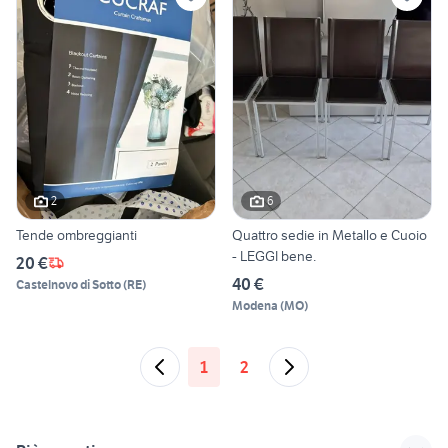
2
6
Tende ombreggianti
Quattro sedie in Metallo e Cuoio
- LEGGI bene.
20 €
40 €
Castelnovo di Sotto
(
RE
)
Modena
(
MO
)
1
2