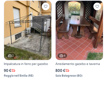
2
4
Impalcatura in ferro per gazebo
Arredamento gazebo e taverna
90 €
800 €
Reggio nell'Emilia
(
RE
)
Sala Bolognese
(
BO
)