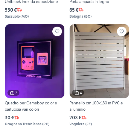
Uniblock inox da esposizione
Portalampada in legno
550 €
65 €
Sassuolo
(
MO
)
Bologna
(
BO
)
2
4
Quadro per Gameboy color e
Pannello cm 100x180 in PVC e
cartuccia vari colori
alluminio
30 €
203 €
Gragnano Trebbiense
(
PC
)
Voghiera
(
FE
)