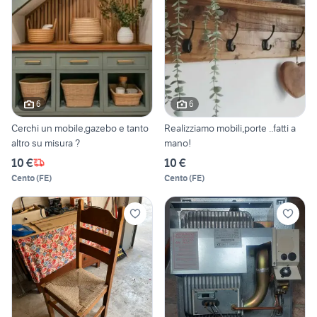
6
6
Cerchi un mobile,gazebo e tanto
Realizziamo mobili,porte ..fatti a
altro su misura ?
mano!
10 €
10 €
Cento
(
FE
)
Cento
(
FE
)