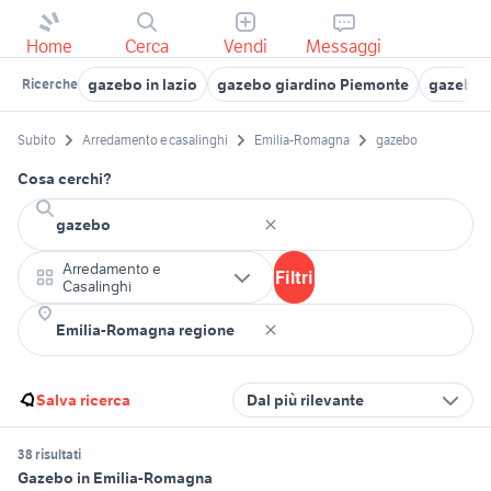
Home
Cerca
Vendi
Messaggi
gazebo in lazio
gazebo giardino Piemonte
gazebo
Ricerche
Subito
Arredamento e casalinghi
Emilia-Romagna
gazebo
Cosa cerchi?
Arredamento e
Filtri
Casalinghi
Salva ricerca
Dal più rilevante
38 risultati
Gazebo in Emilia-Romagna