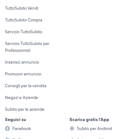
Case vacanza
TuttoSubito Vendi
Uffici e Locali
TuttoSubito Compra
commerciali
Servizio TuttoSubito
elettronica
per la casa e la
sports e hobby
Servizio TuttoSubito per
persona
Informatica
Animali
Professionisti
Arredamento e
Console e
Accessori per
Casalinghi
Inserisci annuncio
Videogiochi
animali
Elettrodomestici
Promuovi annuncio
Audio/Video
Musica e Film
Giardino e Fai da te
Consigli per la vendita
Fotografia
Libri e Riviste
Abbigliamento e
Negozi e Aziende
Telefonia
Strumenti Musicali
Accessori
Subito per le aziende
Sports
Tutto per i bambini
Seguici su
Scarica gratis l'App
Biciclette
Facebook
Subito per Android
Collezionismo