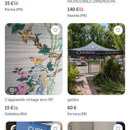
RICHIUDIBILE DIMENSIONI
35 €
VARIABILI
140 €
Parma
(
PR
)
Noceto
(
PR
)
6
2 tapparelle vintage anni 90'
gazibo
15 €
60 €
Cattolica
(
RN
)
Ferrara
(
FE
)