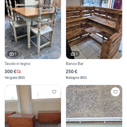
5
3
Tavolo in legno
Banco Bar
300 €
250 €
Vergato
(
BO
)
Bologna
(
BO
)