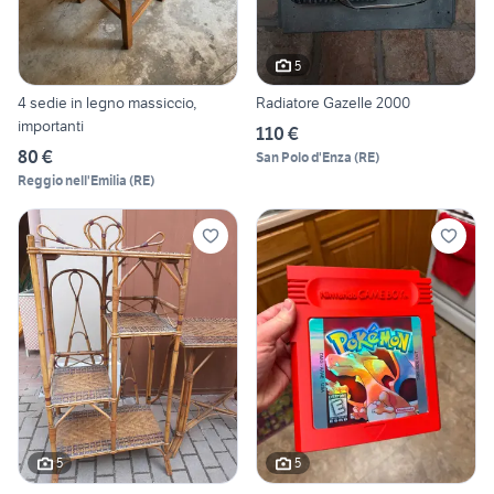
5
4 sedie in legno massiccio,
Radiatore Gazelle 2000
importanti
110 €
80 €
San Polo d'Enza
(
RE
)
Reggio nell'Emilia
(
RE
)
5
5