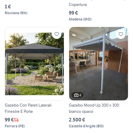
Copertura
1 €
99 €
Riccione
(
RN
)
Modena
(
MO
)
4
Gazebo Con Pareti Laterali
Gazebo Mood Up 300 x 300
Finestre E Porte
bianco opaco
99 €
2.500 €
Ferrara
(
FE
)
Castello d'Argile
(
BO
)