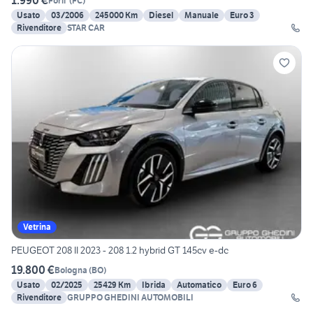
1.990 €
Forli'
(
FC
)
Usato
03/2006
245000 Km
Diesel
Manuale
Euro 3
Rivenditore
STAR CAR
Vetrina
PEUGEOT 208 II 2023 - 208 1.2 hybrid GT 145cv e-dc
19.800 €
Bologna
(
BO
)
Usato
02/2025
25429 Km
Ibrida
Automatico
Euro 6
Rivenditore
GRUPPO GHEDINI AUTOMOBILI