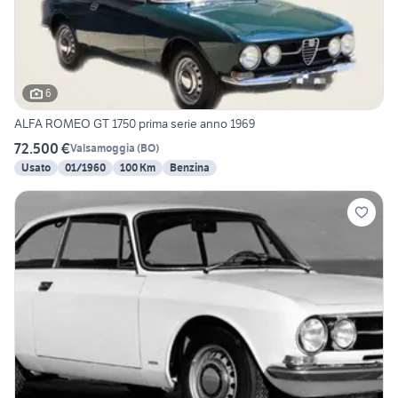
6
ALFA ROMEO GT 1750 prima serie anno 1969
72.500 €
Valsamoggia
(
BO
)
Usato
01/1960
100 Km
Benzina