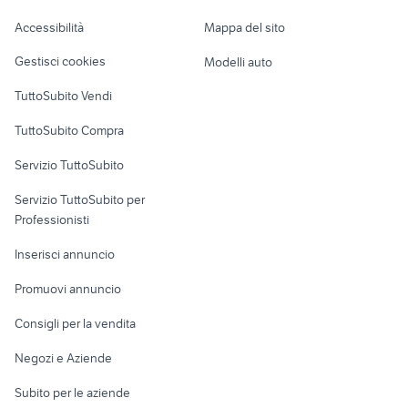
hanse usato
semplificato
Caravan e Camper
alfa 159 auto Emilia
Accessibilità
Mappa del sito
Loft, mansarde e
Romagna
Veicoli commerciali
altro
Gestisci cookies
Modelli auto
Case vacanza
TuttoSubito Vendi
Uffici e Locali
TuttoSubito Compra
commerciali
Servizio TuttoSubito
elettronica
per la casa e la
sports e hobby
Servizio TuttoSubito per
persona
Informatica
Animali
Professionisti
Arredamento e
Console e
Accessori per
Casalinghi
Inserisci annuncio
Videogiochi
animali
Elettrodomestici
Promuovi annuncio
Audio/Video
Musica e Film
Giardino e Fai da te
Consigli per la vendita
Fotografia
Libri e Riviste
Abbigliamento e
Negozi e Aziende
Telefonia
Strumenti Musicali
Accessori
Subito per le aziende
Sports
Tutto per i bambini