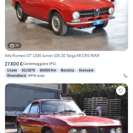
30
Alfa Romeo GT 1300 Junior 105.30 Targa MI CRS RIAR
27.800 €
Cortemaggiore
(
PC
)
Usato
02/1970
86000 Km
Benzina
Manuale
Rivenditore
RPM auto