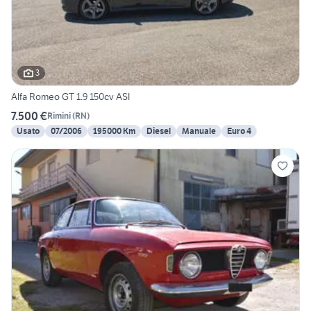
3
Alfa Romeo GT 1.9 150cv ASI
7.500 €
Rimini
(
RN
)
Usato
07/2006
195000 Km
Diesel
Manuale
Euro 4