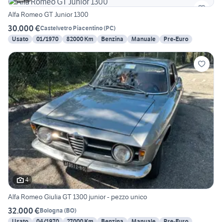
Alfa Romeo GT Junior 1300
30.000 €
Castelvetro Piacentino
(
PC
)
Usato
01/1970
82000 Km
Benzina
Manuale
Pre-Euro
4
Alfa Romeo Giulia GT 1300 junior - pezzo unico
32.000 €
Bologna
(
BO
)
Usato
04/1970
27000 Km
Benzina
Manuale
Pre-Euro