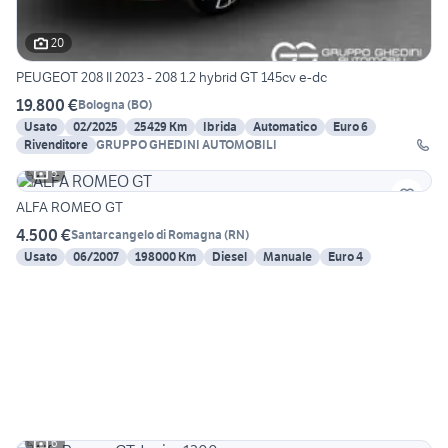
20
PEUGEOT 208 II 2023 - 208 1.2 hybrid GT 145cv e-dc
19.800 €
Bologna
(
BO
)
Usato
02/2025
25429 Km
Ibrida
Automatico
Euro 6
Rivenditore
GRUPPO GHEDINI AUTOMOBILI
5
ALFA ROMEO GT
4.500 €
Santarcangelo di Romagna
(
RN
)
Usato
06/2007
198000 Km
Diesel
Manuale
Euro 4
6