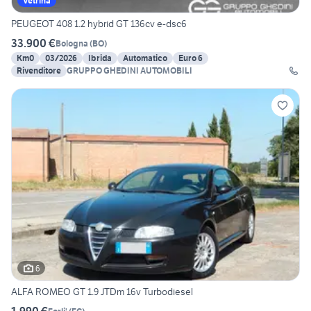
Vetrina
PEUGEOT 408 1.2 hybrid GT 136cv e-dsc6
33.900 €
Bologna
(
BO
)
Km0
03/2026
Ibrida
Automatico
Euro 6
Rivenditore
GRUPPO GHEDINI AUTOMOBILI
6
ALFA ROMEO GT 1.9 JTDm 16v Turbodiesel