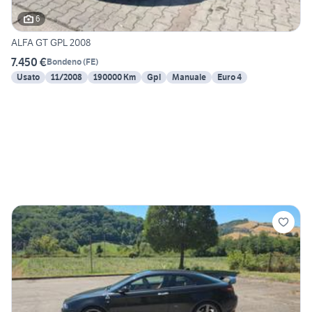
6
ALFA GT GPL 2008
7.450 €
Bondeno
(
FE
)
Usato
11/2008
190000 Km
Gpl
Manuale
Euro 4