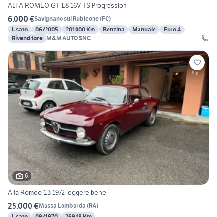
ALFA ROMEO GT 1.8 16V TS Progression
6.000 €
Savignano sul Rubicone
(
FC
)
Usato
06/2005
201000 Km
Benzina
Manuale
Euro 4
Rivenditore
M&M AUTO SNC
6
Alfa Romeo 1.3 1972 leggere bene
25.000 €
Massa Lombarda
(
RA
)
Usato
09/1970
26948 Km