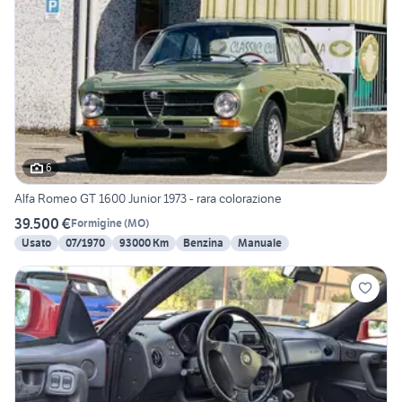
6
Alfa Romeo GT 1600 Junior 1973 - rara colorazione
39.500 €
Formigine
(
MO
)
Usato
07/1970
93000 Km
Benzina
Manuale