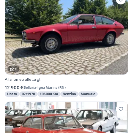
6
Alfa romeo alfetta gt
12.900 €
Bellaria-Igea Marina
(
RN
)
Usato
02/1970
106000 Km
Benzina
Manuale