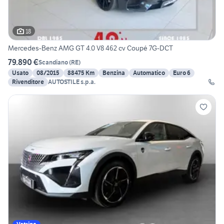
18
Mercedes-Benz AMG GT 4.0 V8 462 cv Coupé 7G-DCT
79.890 €
Scandiano
(
RE
)
Usato
08/2015
88475 Km
Benzina
Automatico
Euro 6
Rivenditore
AUTOSTILE s.p.a.