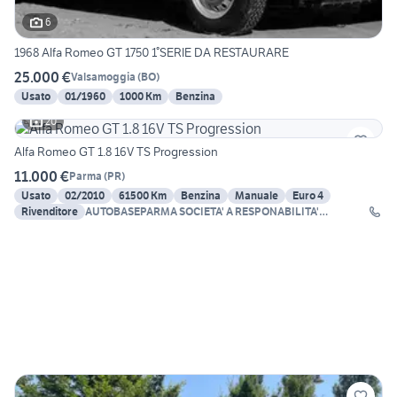
6
1968 Alfa Romeo GT 1750 1°SERIE DA RESTAURARE
25.000 €
Valsamoggia
(
BO
)
Usato
01/1960
1000 Km
Benzina
20
Alfa Romeo GT 1.8 16V TS Progression
11.000 €
Parma
(
PR
)
Usato
02/2010
61500 Km
Benzina
Manuale
Euro 4
Rivenditore
AUTOBASEPARMA SOCIETA' A RESPONABILITA'
LIMITATA