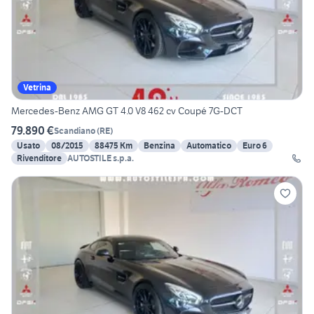
Vetrina
Mercedes-Benz AMG GT 4.0 V8 462 cv Coupé 7G-DCT
79.890 €
Scandiano
(
RE
)
Usato
08/2015
88475 Km
Benzina
Automatico
Euro 6
Rivenditore
AUTOSTILE s.p.a.