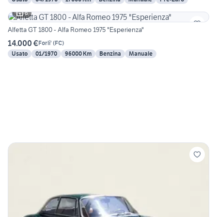
6
Alfetta GT 1800 - Alfa Romeo 1975 "Esperienza"
14.000 €
Forli'
(
FC
)
Usato
01/1970
96000 Km
Benzina
Manuale