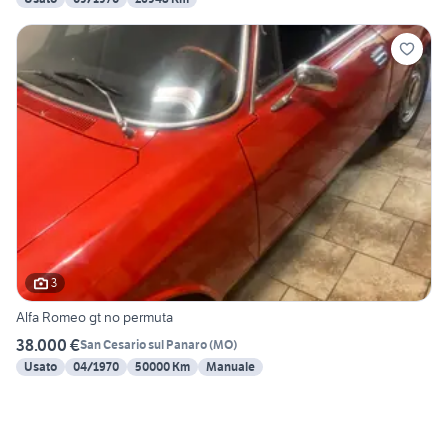
3
Alfa Romeo gt no permuta
38.000 €
San Cesario sul Panaro
(
MO
)
Usato
04/1970
50000 Km
Manuale