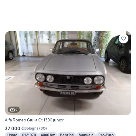
6
Alfa Romeo Giulia Gt 1300 junior
32.000 €
Bologna
(
BO
)
Usato
01/1970
4000 Km
Benzina
Manuale
Pre-Euro