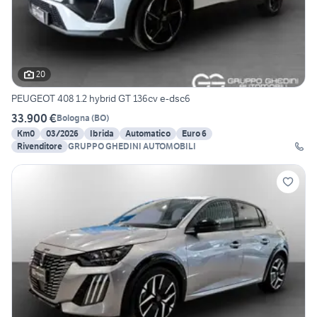
20
PEUGEOT 408 1.2 hybrid GT 136cv e-dsc6
33.900 €
Bologna
(
BO
)
Km0
03/2026
Ibrida
Automatico
Euro 6
Rivenditore
GRUPPO GHEDINI AUTOMOBILI