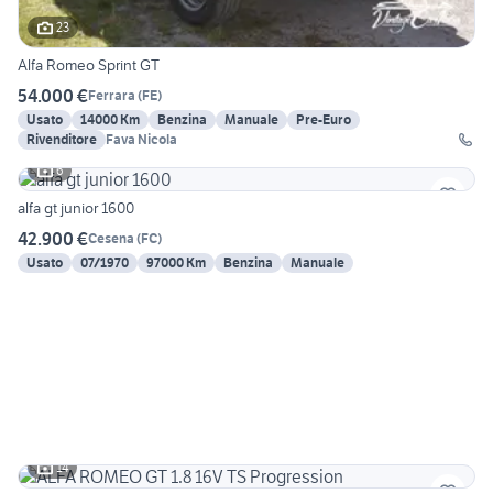
23
Alfa Romeo Sprint GT
54.000 €
Ferrara
(
FE
)
Usato
14000 Km
Benzina
Manuale
Pre-Euro
Rivenditore
Fava Nicola
6
alfa gt junior 1600
42.900 €
Cesena
(
FC
)
Usato
07/1970
97000 Km
Benzina
Manuale
14