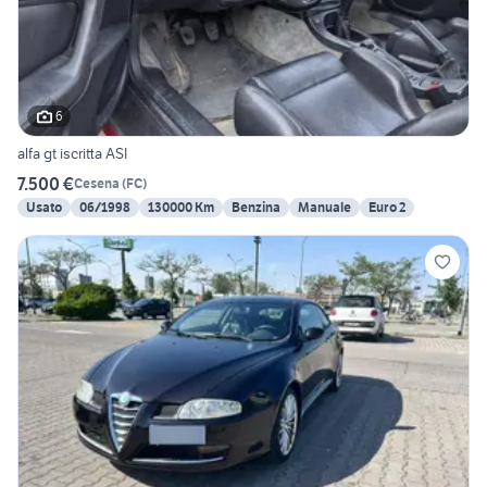
6
alfa gt iscritta ASI
7.500 €
Cesena
(
FC
)
Usato
06/1998
130000 Km
Benzina
Manuale
Euro 2