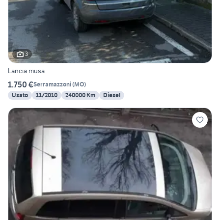
3
Lancia musa
1.750 €
Serramazzoni
(
MO
)
Usato
11/2010
240000 Km
Diesel