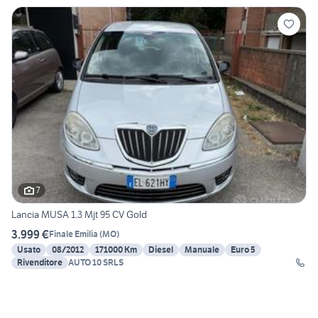
7
Lancia MUSA 1.3 Mjt 95 CV Gold
3.999 €
Finale Emilia
(
MO
)
Usato
08/2012
171000 Km
Diesel
Manuale
Euro 5
Rivenditore
AUTO 10 SRLS