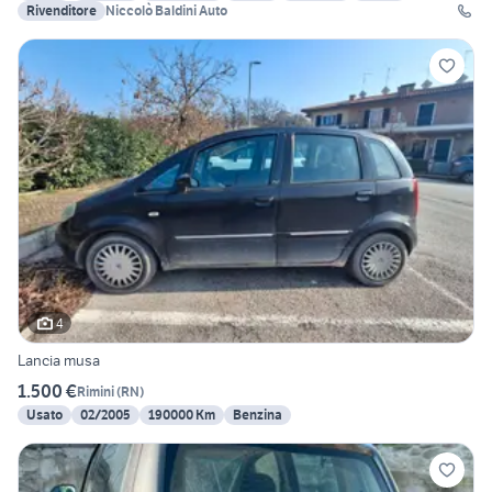
Rivenditore
Niccolò Baldini Auto
4
Lancia musa
1.500 €
Rimini
(
RN
)
Usato
02/2005
190000 Km
Benzina