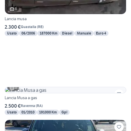
6
Lancia musa
2.300 €
Guastalla
(
RE
)
Usato
06/2006
187000 Km
Diesel
Manuale
Euro 4
3
Lancia Musa a gas
2.500 €
Ravenna
(
RA
)
Usato
01/2010
191000 Km
Gpl