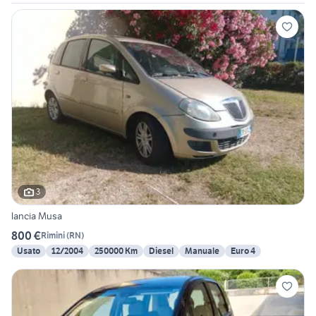
3
lancia Musa
800 €
Rimini
(
RN
)
Usato
12/2004
250000 Km
Diesel
Manuale
Euro 4