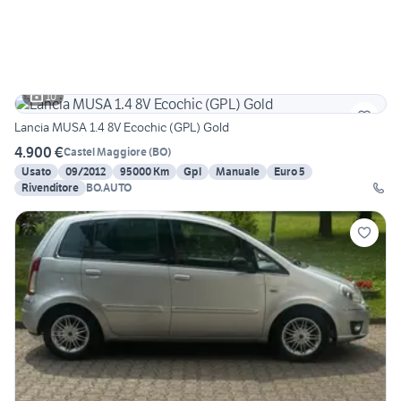
10
Lancia MUSA 1.4 8V Ecochic (GPL) Gold
4.900 €
Castel Maggiore
(
BO
)
Usato
09/2012
95000 Km
Gpl
Manuale
Euro 5
Rivenditore
BO.AUTO