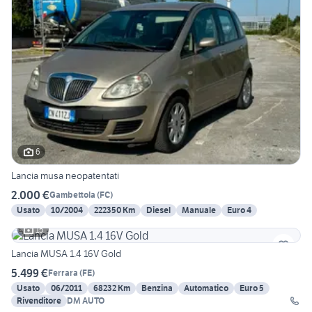
6
Lancia musa neopatentati
2.000 €
Gambettola
(
FC
)
Usato
10/2004
222350 Km
Diesel
Manuale
Euro 4
15
Lancia MUSA 1.4 16V Gold
5.499 €
Ferrara
(
FE
)
Usato
06/2011
68232 Km
Benzina
Automatico
Euro 5
Rivenditore
DM AUTO