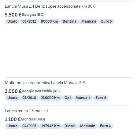
Lancia Musa 1.4 Benz super accessoriata km 80k
5.500 €
Bologna
(
BO
)
Usato
06/2012
80000 Km
Benzina
Manuale
Euro 5
6
Molto bella e economica Lancia Musa a GPL
3.000 €
Reggio nell'Emilia
(
RE
)
Usato
01/2010
230000 Km
Gpl
Manuale
Euro 4
6
Lancia musa 1.3 multijet
1.100 €
Montese
(
MO
)
Usato
04/2007
197943 Km
Diesel
Manuale
Euro 4
10