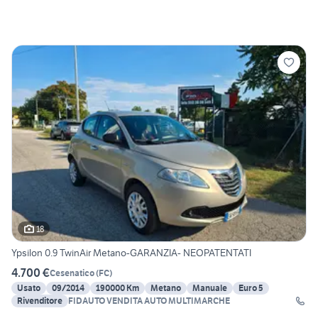
18
Ypsilon 0.9 TwinAir Metano-GARANZIA- NEOPATENTATI
4.700 €
Cesenatico
(
FC
)
Usato
09/2014
190000 Km
Metano
Manuale
Euro 5
Rivenditore
FIDAUTO VENDITA AUTO MULTIMARCHE