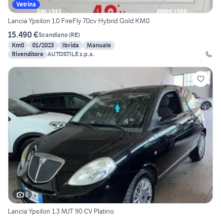
Vetrina
Lancia Ypsilon 1.0 FireFly 70cv Hybrid Gold KM0
15.490 €
Scandiano
(
RE
)
Km0
01/2023
Ibrida
Manuale
Rivenditore
AUTOSTILE s.p.a.
8
Lancia Ypsilon 1.3 MJT 90 CV Platino