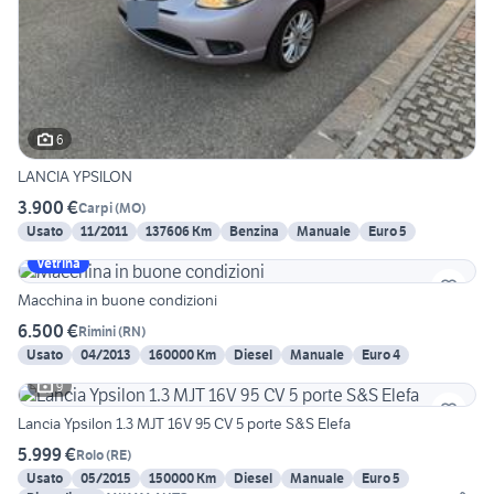
6
LANCIA YPSILON
3.900 €
Carpi
(
MO
)
Usato
11/2011
137606 Km
Benzina
Manuale
Euro 5
Vetrina
Macchina in buone condizioni
6.500 €
Rimini
(
RN
)
Usato
04/2013
160000 Km
Diesel
Manuale
Euro 4
9
Lancia Ypsilon 1.3 MJT 16V 95 CV 5 porte S&S Elefa
5.999 €
Rolo
(
RE
)
Usato
05/2015
150000 Km
Diesel
Manuale
Euro 5