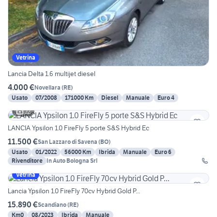
Vetrina
Lancia Delta 1.6 multijet diesel
4.000 €
Novellara
(
RE
)
Usato
07/2008
171000 Km
Diesel
Manuale
Euro 4
22
LANCIA Ypsilon 1.0 FireFly 5 porte S&S Hybrid Ec
11.500 €
San Lazzaro di Savena
(
BO
)
Usato
01/2022
56000 Km
Ibrida
Manuale
Euro 6
Rivenditore
In Auto Bologna Srl
Vetrina
Lancia Ypsilon 1.0 FireFly 70cv Hybrid Gold P...
15.890 €
Scandiano
(
RE
)
Km0
08/2023
Ibrida
Manuale