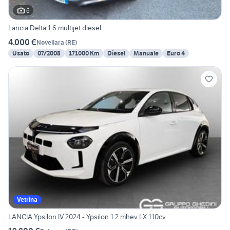
6
Lancia Delta 1.6 multijet diesel
4.000 €
Novellara
(
RE
)
Usato
07/2008
171000 Km
Diesel
Manuale
Euro 4
Vetrina
LANCIA Ypsilon IV 2024 - Ypsilon 1.2 mhev LX 110cv