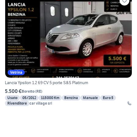
Vetrina
Lancia Ypsilon 1.2 69 CV 5 porte S&S Platinum
5.500 €
Boretto
(
RE
)
Usato
05/2012
115000 Km
Benzina
Manuale
Euro 5
Rivenditore
car village srl