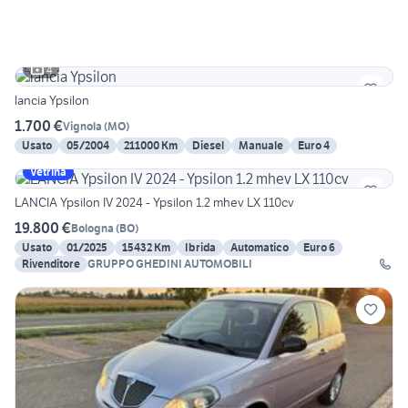
4
lancia Ypsilon
1.700 €
Vignola
(
MO
)
Usato
05/2004
211000 Km
Diesel
Manuale
Euro 4
Vetrina
LANCIA Ypsilon IV 2024 - Ypsilon 1.2 mhev LX 110cv
19.800 €
Bologna
(
BO
)
Usato
01/2025
15432 Km
Ibrida
Automatico
Euro 6
Rivenditore
GRUPPO GHEDINI AUTOMOBILI