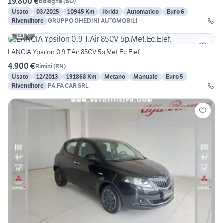
19.800 €
Bologna
(
BO
)
Usato
03/2025
10945 Km
Ibrida
Automatico
Euro 6
Rivenditore
GRUPPO GHEDINI AUTOMOBILI
21
LANCIA Ypsilon 0.9 T.Air 85CV 5p.Met.Ec.Elef.
4.900 €
Rimini
(
RN
)
Usato
12/2013
191868 Km
Metano
Manuale
Euro 5
Rivenditore
PA.FA CAR SRL