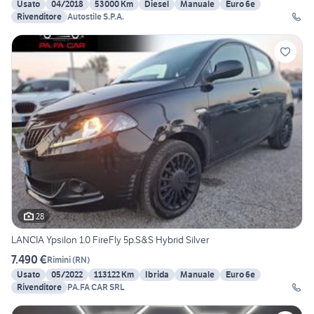
Usato
04/2018
53000 Km
Diesel
Manuale
Euro 6e
Rivenditore
Autostile S.P.A.
28
LANCIA Ypsilon 1.0 FireFly 5p.S&S Hybrid Silver
7.490 €
Rimini
(
RN
)
Usato
05/2022
113122 Km
Ibrida
Manuale
Euro 6e
Rivenditore
PA.FA CAR SRL