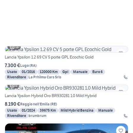
14
Lancia Ypsilon 1.2 69 CV 5 porte GPL Ecochic Gold
7.300 €
Lugo
(
RA
)
Usato
01/2016
120000 Km
Gpl
Manuale
Euro 6
Rivenditore
La Prhilma Cars Srls
9
Lancia Ypsilon Hybrid Oro BR930281 1.0 Mild Hybrid
8.190 €
Reggio nell'Emilia
(
RE
)
Usato
01/2024
39675 Km
Mild Hybrid Benzina
Manuale
Rivenditore
brumbrum