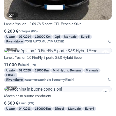
10
Lancia Ypsilon 1.2 69 CV 5 porte GPL Ecochic Silve
6.200 €
Bologna
(
BO
)
Usato
09/2014
120000 Km
Gpl
Manuale
Euro 5
Rivenditore
TONI AUTO MULTIMARCHE
8
Lancia Ypsilon 1.0 FireFly 5 porte S&S Hybrid Ecoc
11.000 €
Rimini
(
RN
)
Usato
09/2020
11000 Km
Mild Hybrid Benzina
Manuale
Euro 6
Rivenditore
Automercato Nolo Economy Rimini
5
Macchina in buone condizioni
6.500 €
Rimini
(
RN
)
Usato
04/2013
160000 Km
Diesel
Manuale
Euro 4