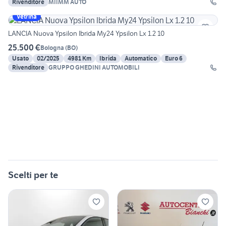
Rivenditore
MIIMM AUTO
Vetrina
LANCIA Nuova Ypsilon Ibrida My24 Ypsilon Lx 1.2 10
25.500 €
Bologna
(
BO
)
Usato
02/2025
4981 Km
Ibrida
Automatico
Euro 6
Rivenditore
GRUPPO GHEDINI AUTOMOBILI
Scelti per te