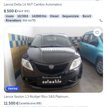
Lancia Delta 1.6 MJT Cambio Automatico
8.500 €
Forli'
(
FC
)
Usato
10/2013
142000 Km
Diesel
Sequenziale
Euro 5
Rivenditore
RM AUTO
Vetrina
Lancia Ypsilon 1.3 Multijet 95cv S&S Platinum...
11.500 €
Castellarano
(
RE
)