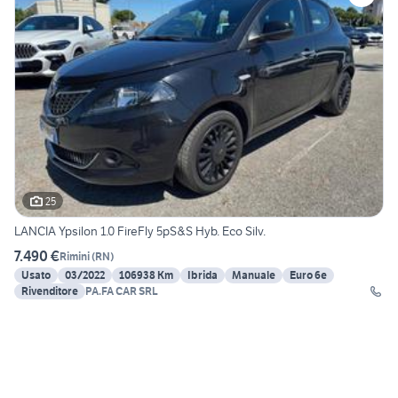
25
LANCIA Ypsilon 1.0 FireFly 5pS&S Hyb. Eco Silv.
7.490 €
Rimini
(
RN
)
Usato
03/2022
106938 Km
Ibrida
Manuale
Euro 6e
Rivenditore
PA.FA CAR SRL