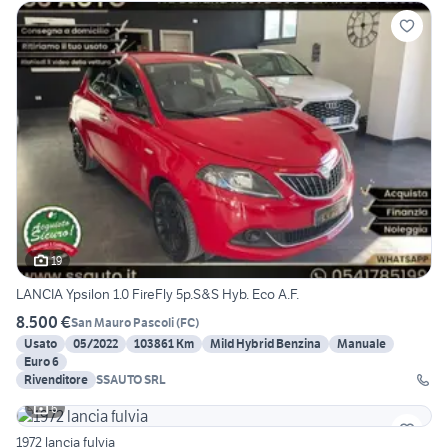
19
LANCIA Ypsilon 1.0 FireFly 5p.S&S Hyb. Eco A.F.
8.500 €
San Mauro Pascoli
(
FC
)
Usato
05/2022
103861 Km
Mild Hybrid Benzina
Manuale
Euro 6
Rivenditore
SSAUTO SRL
6
1972 lancia fulvia