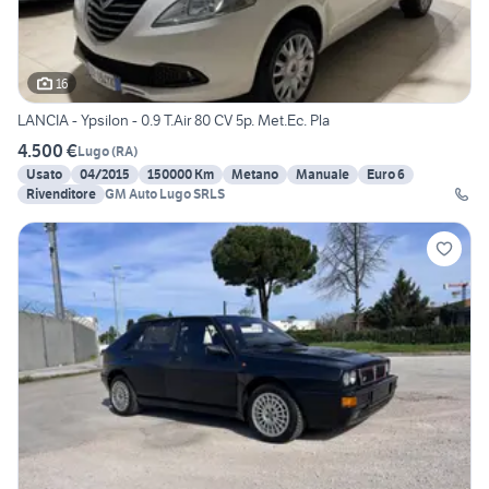
16
LANCIA - Ypsilon - 0.9 T.Air 80 CV 5p. Met.Ec. Pla
4.500 €
Lugo
(
RA
)
Usato
04/2015
150000 Km
Metano
Manuale
Euro 6
Rivenditore
GM Auto Lugo SRLS