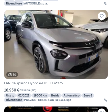
Rivenditore
AUTOSTILE s.p.a.
30
LANCIA Ypsilon Hybrid e-DCT LX MY25
16.950 €
Cesena
(
FC
)
Usato
02/2025
19000 Km
Ibrida
Automatico
Euro 6
Rivenditore
PULZONI CESENA AUTO S.A.T. spa