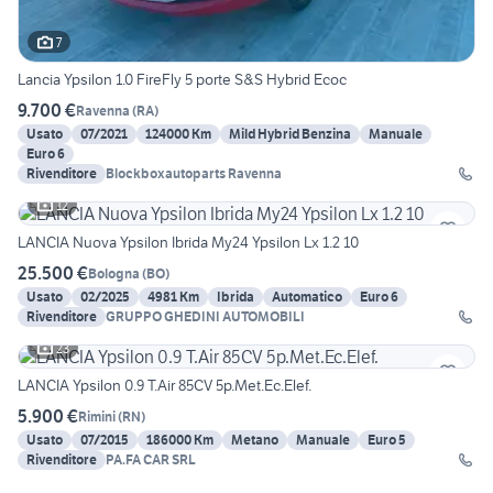
7
Lancia Ypsilon 1.0 FireFly 5 porte S&S Hybrid Ecoc
9.700 €
Ravenna
(
RA
)
Usato
07/2021
124000 Km
Mild Hybrid Benzina
Manuale
Euro 6
Rivenditore
Blockboxautoparts Ravenna
12
LANCIA Nuova Ypsilon Ibrida My24 Ypsilon Lx 1.2 10
25.500 €
Bologna
(
BO
)
Usato
02/2025
4981 Km
Ibrida
Automatico
Euro 6
Rivenditore
GRUPPO GHEDINI AUTOMOBILI
23
LANCIA Ypsilon 0.9 T.Air 85CV 5p.Met.Ec.Elef.
5.900 €
Rimini
(
RN
)
Usato
07/2015
186000 Km
Metano
Manuale
Euro 5
Rivenditore
PA.FA CAR SRL