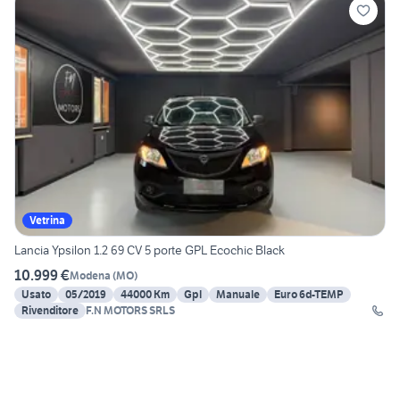
Vetrina
Lancia Ypsilon 1.2 69 CV 5 porte GPL Ecochic Black
10.999 €
Modena
(
MO
)
Usato
05/2019
44000 Km
Gpl
Manuale
Euro 6d-TEMP
Rivenditore
F.N MOTORS SRLS