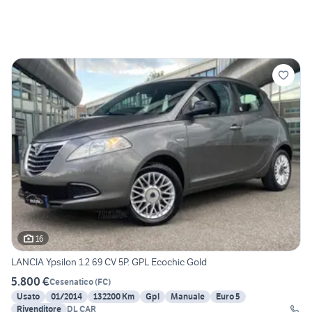
16
LANCIA Ypsilon 1.2 69 CV 5P. GPL Ecochic Gold
5.800 €
Cesenatico
(
FC
)
Usato
01/2014
132200 Km
Gpl
Manuale
Euro 5
Rivenditore
DL CAR