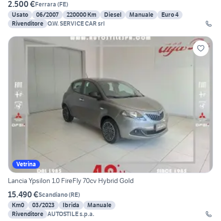
2.500 €
Ferrara
(
FE
)
Usato
06/2007
220000 Km
Diesel
Manuale
Euro 4
Rivenditore
O.W. SERVICE CAR srl
Vetrina
Lancia Ypsilon 1.0 FireFly 70cv Hybrid Gold
15.490 €
Scandiano
(
RE
)
Km0
03/2023
Ibrida
Manuale
Rivenditore
AUTOSTILE s.p.a.