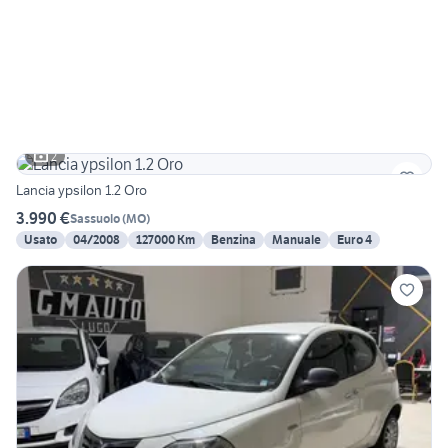
2
Lancia ypsilon 1.2 Oro
3.990 €
Sassuolo
(
MO
)
Usato
04/2008
127000 Km
Benzina
Manuale
Euro 4