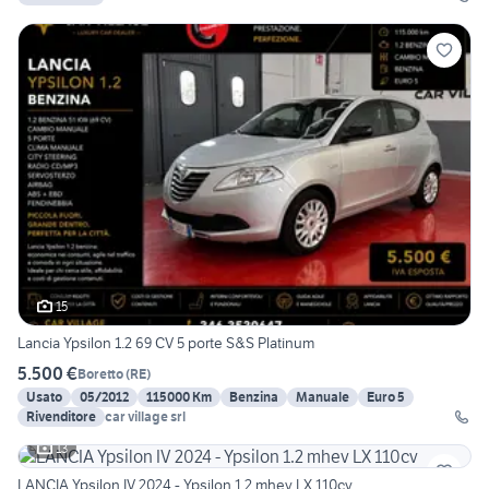
15
Lancia Ypsilon 1.2 69 CV 5 porte S&S Platinum
5.500 €
Boretto
(
RE
)
Usato
05/2012
115000 Km
Benzina
Manuale
Euro 5
Rivenditore
car village srl
13
LANCIA Ypsilon IV 2024 - Ypsilon 1.2 mhev LX 110cv