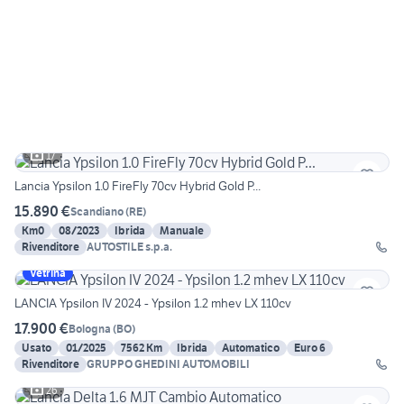
17
Lancia Ypsilon 1.0 FireFly 70cv Hybrid Gold P...
15.890 €
Scandiano
(
RE
)
Km0
08/2023
Ibrida
Manuale
Rivenditore
AUTOSTILE s.p.a.
Vetrina
LANCIA Ypsilon IV 2024 - Ypsilon 1.2 mhev LX 110cv
17.900 €
Bologna
(
BO
)
Usato
01/2025
7562 Km
Ibrida
Automatico
Euro 6
Rivenditore
GRUPPO GHEDINI AUTOMOBILI
26