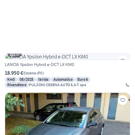
20
LANCIA Ypsilon Hybrid e-DCT LX KM0
18.950 €
Cesena
(
FC
)
Km0
08/2025
Ibrida
Automatico
Euro 6
Rivenditore
PULZONI CESENA AUTO S.A.T. spa