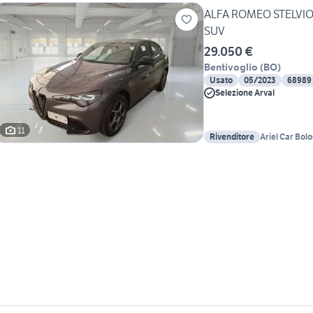
ALFA ROMEO STELVIO 
SUV
29.050 €
Bentivoglio
(
BO
)
Usato
05/2023
68989
Selezione Arval
11
Rivenditore
Ariel Car Bol