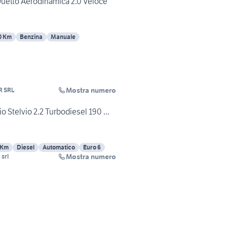
etto Aerodinamica 2.0 Veloce
0 Km
Benzina
Manuale
Mostra numero
R SRL
Stelvio 2.2 Turbodiesel 190 ...
 Km
Diesel
Automatico
Euro 6
Mostra numero
 srl