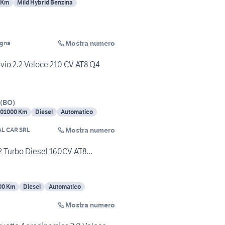
 Km
Mild Hybrid Benzina
Mostra numero
ogna
io 2.2 Veloce 210 CV AT8 Q4
(
BO
)
101000 Km
Diesel
Automatico
Mostra numero
L CAR SRL
2 Turbo Diesel 160CV AT8...
00 Km
Diesel
Automatico
Mostra numero
I