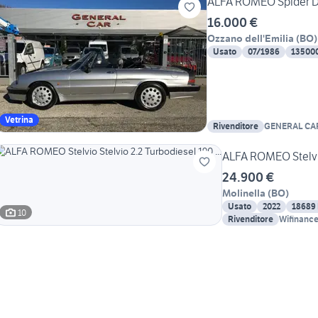
ALFA ROMEO Spider Du
16.000 €
Ozzano dell'Emilia
(
BO
)
Usato
07/1986
13500
Vetrina
Rivenditore
GENERAL CA
ALFA ROMEO Stelvio 
24.900 €
Molinella
(
BO
)
Usato
2022
18689
10
Rivenditore
Wifinance