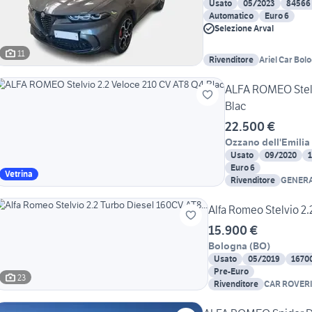
Usato
05/2023
84566
Automatico
Euro 6
Selezione Arval
11
Rivenditore
Ariel Car Bol
ALFA ROMEO Stelv
Blac
22.500 €
Ozzano dell'Emilia
Usato
09/2020
Euro 6
Vetrina
Rivenditore
GENERA
Alfa Romeo Stelvio 2.
15.900 €
Bologna
(
BO
)
Usato
05/2019
1670
Pre-Euro
23
Rivenditore
CAR ROVER