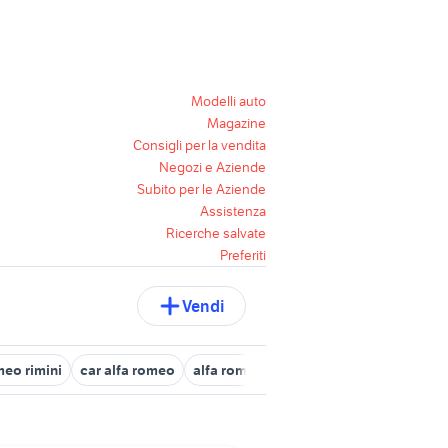
Modelli auto
Magazine
Consigli per la vendita
Negozi e Aziende
Subito per le Aziende
Assistenza
Ricerche salvate
Preferiti
Vendi
meo rimini
car alfa romeo
alfa romeo 156 Emilia Romagna
alfa