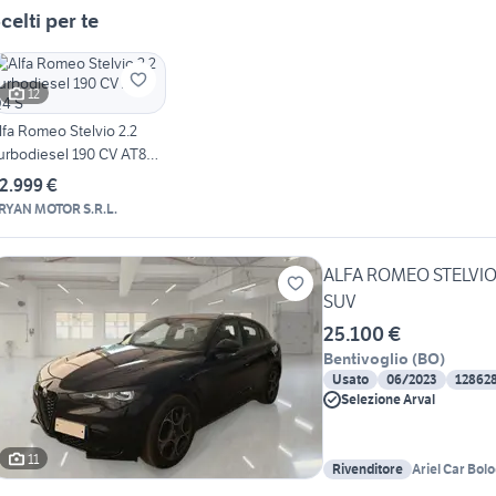
celti per te
12
lfa Romeo Stelvio 2.2
urbodiesel 190 CV AT8
4 S
2.999 €
RYAN MOTOR S.R.L.
ALFA ROMEO STELVIO 
SUV
25.100 €
Bentivoglio
(
BO
)
Usato
06/2023
12862
Selezione Arval
11
Rivenditore
Ariel Car Bol