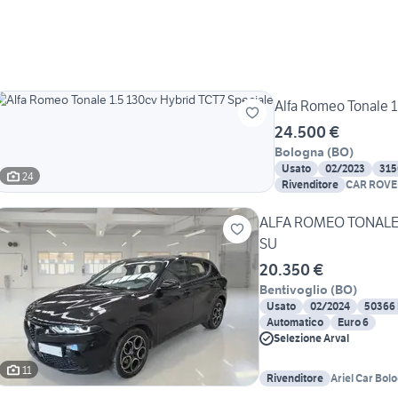
Alfa Romeo Tonale 1
24.500 €
Bologna
(
BO
)
Usato
02/2023
315
24
Rivenditore
CAR ROVE
ALFA ROMEO TONALE 1
SU
20.350 €
Bentivoglio
(
BO
)
Usato
02/2024
50366
Automatico
Euro 6
Selezione Arval
11
Rivenditore
Ariel Car Bol