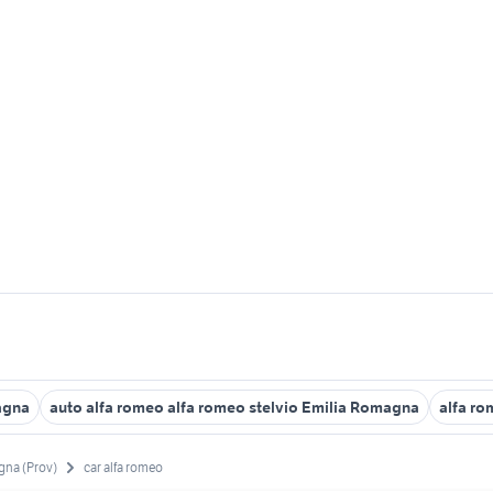
agna
auto alfa romeo alfa romeo stelvio Emilia Romagna
alfa ro
gna (Prov)
car alfa romeo