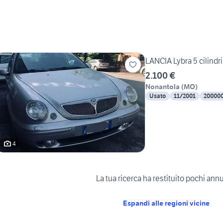
LANCIA Lybra 5 cilindr
2.100 €
Nonantola
(
MO
)
Usato
11/2001
20000
4
La tua ricerca ha restituito pochi ann
Espandi alle regioni vicine