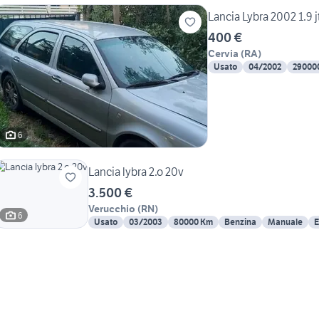
Lancia Lybra 2002 1.9 j
400 €
Cervia
(
RA
)
Usato
04/2002
29000
6
Lancia lybra 2.o 20v
3.500 €
Verucchio
(
RN
)
6
Usato
03/2003
80000 Km
Benzina
Manuale
E