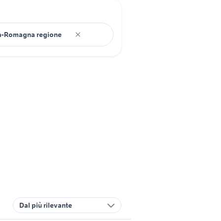
Dal più rilevante