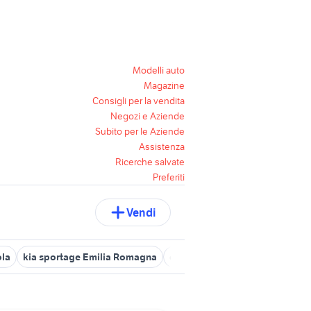
Modelli auto
Magazine
Consigli per la vendita
Negozi e Aziende
Subito per le Aziende
Assistenza
Ricerche salvate
Preferiti
Vendi
ola
kia sportage Emilia Romagna
citroen c1 Emilia Romagna
f