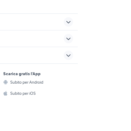
piattaia antica arredamento
ridiana
Roma provincia
auto usate nettuno
sports e hobby
o
mitsubishi lancer evo 10
a
Scarica gratis l'App
Animali
auto Napoli provincia
Subito per Android
ento e
Accessori per animali
hi
Subito per iOS
Musica e Film
omestici
Libri e Riviste
e Fai da te
Strumenti Musicali
amento e
ri