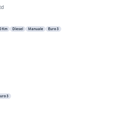
td
0 Km
Diesel
Manuale
Euro 3
uro 3