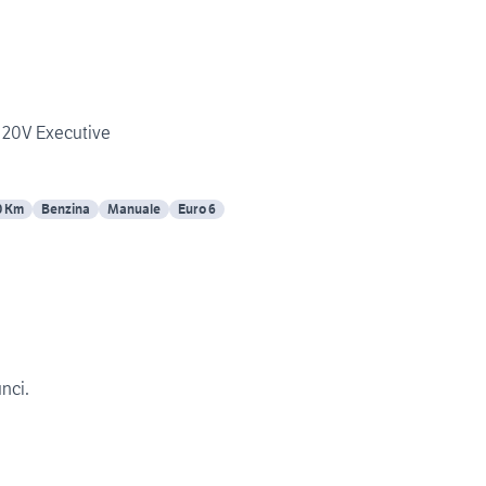
i 20V Executive
0 Km
Benzina
Manuale
Euro 6
unci.