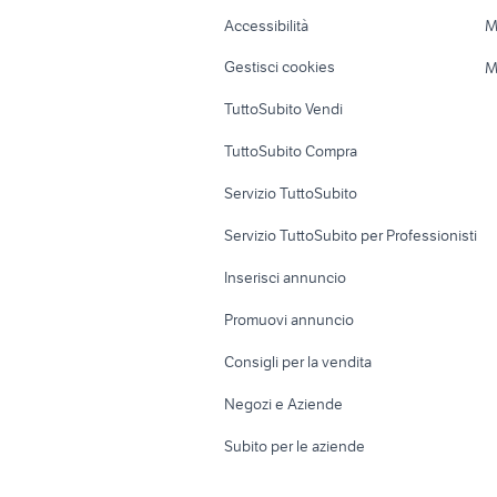
Caravan e Camper
Loft, mansarde 
Accessibilità
M
Veicoli commerciali
Case vacanza
Gestisci cookies
M
Uffici e Locali
TuttoSubito Vendi
commerciali
TuttoSubito Compra
Servizio TuttoSubito
Servizio TuttoSubito per Professionisti
Inserisci annuncio
Promuovi annuncio
Consigli per la vendita
Negozi e Aziende
Subito per le aziende