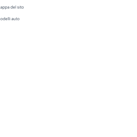
e altro
appa del sito
Tutto per
odelli auto