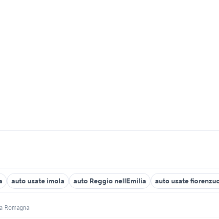
a
auto usate imola
auto Reggio nellEmilia
auto usate fiorenzu
ia-Romagna