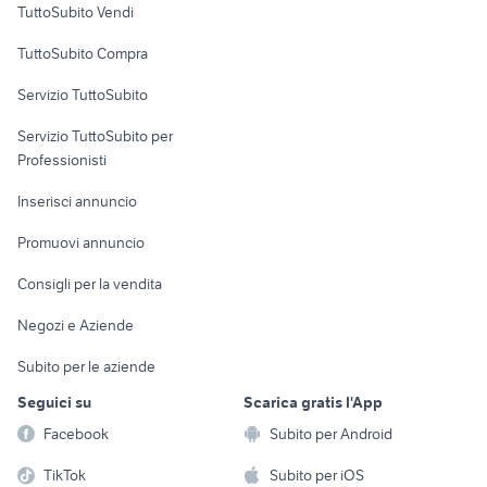
TuttoSubito Vendi
Uffici e Locali
TuttoSubito Compra
commerciali
Servizio TuttoSubito
elettronica
per la casa e la
sports e hobby
Servizio TuttoSubito per
persona
Informatica
Animali
Professionisti
Arredamento e
Console e
Accessori per
Casalinghi
Inserisci annuncio
Videogiochi
animali
Elettrodomestici
Promuovi annuncio
Audio/Video
Musica e Film
Giardino e Fai da te
Consigli per la vendita
Fotografia
Libri e Riviste
Abbigliamento e
Negozi e Aziende
Telefonia
Strumenti Musicali
Accessori
Subito per le aziende
Sports
Tutto per i bambini
Seguici su
Scarica gratis l'App
Biciclette
Facebook
Subito per Android
Collezionismo
TikTok
Subito per iOS