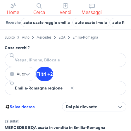
Home
Cerca
Vendi
Messaggi
auto usate reggio emilia
auto usate imola
auto Regg
Ricerche
Subito
Auto
Mercedes
EQA
Emilia-Romagna
Cosa cerchi?
Filtri +2
Auto
Salva ricerca
Dal più rilevante
2 risultati
MERCEDES EQA usata in vendita in Emilia-Romagna