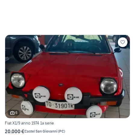
6
Fiat X1/9 anno 1974 1a serie
20.000 €
Castel San Giovanni
(
PC
)