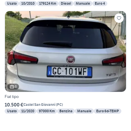
Usato
10/2010
179124 Km
Diesel
Manuale
Euro 4
6
Fiat tipo
10.500 €
Castel San Giovanni
(
PC
)
Usato
11/2020
97000 Km
Benzina
Manuale
Euro 6d-TEMP