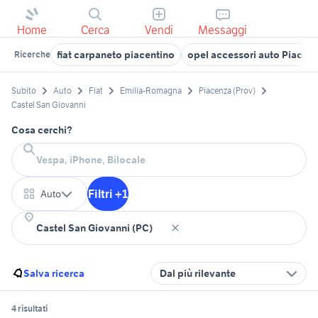
Home
Cerca
Vendi
Messaggi
fiat carpaneto piacentino
opel accessori auto Piacen
Ricerche
Subito
Auto
Fiat
Emilia-Romagna
Piacenza (Prov)
Castel San Giovanni
Cosa cerchi?
Filtri +1
Auto
Salva ricerca
Dal più rilevante
4 risultati