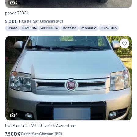
6
panda 750CL
5.000 €
Castel San Giovanni
(
PC
)
Usato
07/1986
43000 Km
Benzina
Manuale
Pre-Euro
6
Fiat Panda 1.3 MJT 16 v. 4x4 Adventure
7.500 €
Castel San Giovanni
(
PC
)