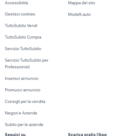
Accessibilità
Mappa del sito
Loft, mansarde e
Veicoli commerciali
altro
Gestisci cookies
Modelli auto
Case vacanza
TuttoSubito Vendi
Uffici e Locali
TuttoSubito Compra
commerciali
Servizio TuttoSubito
elettronica
per la casa e la
sports e hobby
Servizio TuttoSubito per
persona
Informatica
Animali
Professionisti
Arredamento e
Console e
Accessori per
Casalinghi
Inserisci annuncio
Videogiochi
animali
Elettrodomestici
Promuovi annuncio
Audio/Video
Musica e Film
Giardino e Fai da te
Consigli per la vendita
Fotografia
Libri e Riviste
Abbigliamento e
Negozi e Aziende
Telefonia
Strumenti Musicali
Accessori
Subito per le aziende
Sports
Tutto per i bambini
Seguici su
Scarica gratis l'App