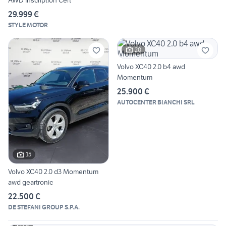
AWD Inscription Cert
29.999 €
STYLE MOTOR
20
Volvo XC40 2.0 b4 awd
Momentum
25.900 €
AUTOCENTER BIANCHI SRL
15
Volvo XC40 2.0 d3 Momentum
awd geartronic
22.500 €
DE STEFANI GROUP S.P.A.
6