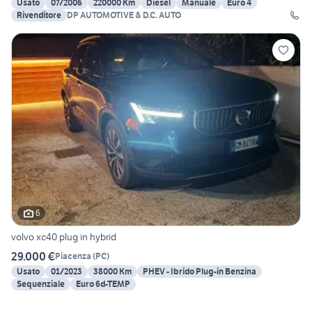
Usato
07/2006
220000 Km
Diesel
Manuale
Euro 4
Rivenditore
DP AUTOMOTIVE & D.C. AUTO
6
volvo xc40 plug in hybrid
29.000 €
Piacenza
(
PC
)
Usato
01/2023
38000 Km
PHEV - Ibrido Plug-in Benzina
Sequenziale
Euro 6d-TEMP