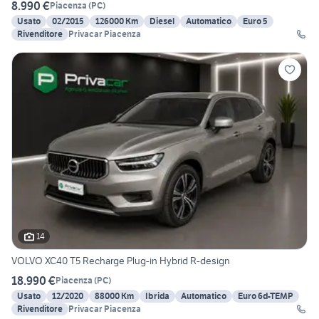
8.990 €
Piacenza
(
PC
)
Usato
02/2015
126000 Km
Diesel
Automatico
Euro 5
Rivenditore
Privacar Piacenza
14
VOLVO XC40 T5 Recharge Plug-in Hybrid R-design
18.990 €
Piacenza
(
PC
)
Usato
12/2020
88000 Km
Ibrida
Automatico
Euro 6d-TEMP
Rivenditore
Privacar Piacenza