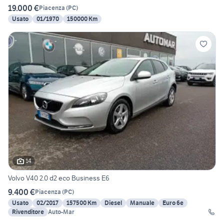
19.000 €
Piacenza
(
PC
)
Usato
01/1970
150000 Km
14
Volvo V40 2.0 d2 eco Business E6
9.400 €
Piacenza
(
PC
)
Usato
02/2017
157500 Km
Diesel
Manuale
Euro 6e
Rivenditore
Auto-Mar