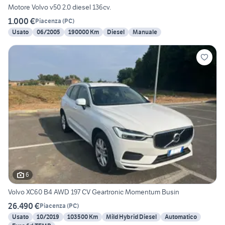
Motore Volvo v50 2.0 diesel 136cv.
1.000 €
Piacenza
(
PC
)
Usato
06/2005
190000 Km
Diesel
Manuale
6
Volvo XC60 B4 AWD 197 CV Geartronic Momentum Busin
26.490 €
Piacenza
(
PC
)
Usato
10/2019
103500 Km
Mild Hybrid Diesel
Automatico