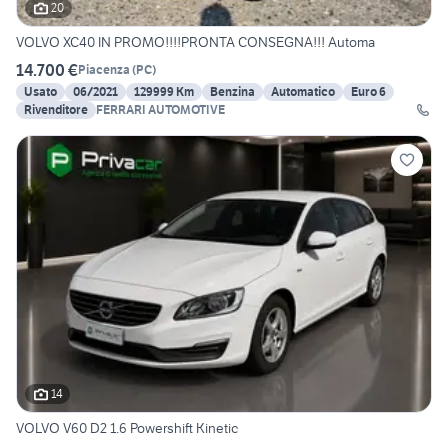
20
VOLVO XC40 IN PROMO!!!!PRONTA CONSEGNA!!! Automa
14.700 €
Piacenza
(
PC
)
Usato
06/2021
129999 Km
Benzina
Automatico
Euro 6
Rivenditore
FERRARI AUTOMOTIVE
14
VOLVO V60 D2 1.6 Powershift Kinetic