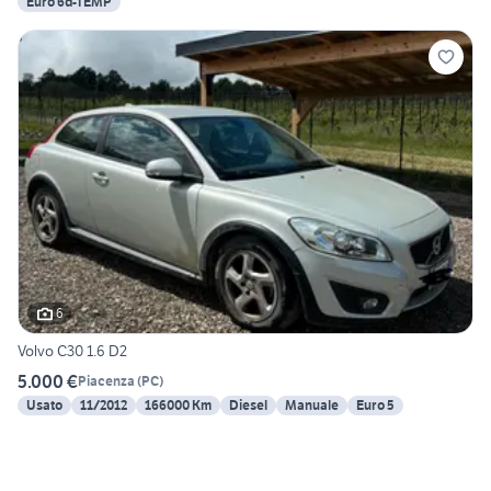
Euro 6d-TEMP
6
Volvo C30 1.6 D2
5.000 €
Piacenza
(
PC
)
Usato
11/2012
166000 Km
Diesel
Manuale
Euro 5