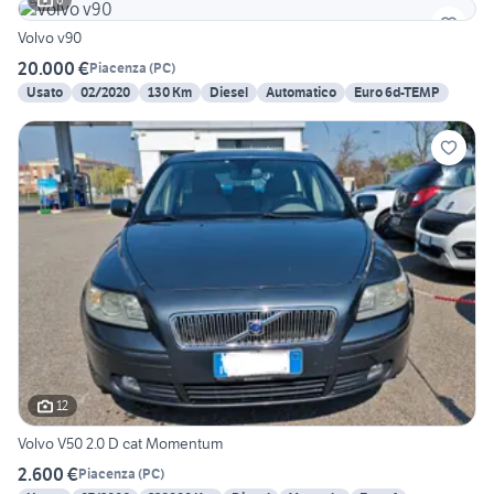
Volvo v90
20.000 €
Piacenza
(
PC
)
Usato
02/2020
130 Km
Diesel
Automatico
Euro 6d-TEMP
12
Volvo V50 2.0 D cat Momentum
2.600 €
Piacenza
(
PC
)