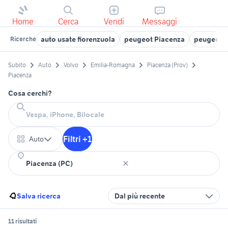
Home
Cerca
Vendi
Messaggi
auto usate fiorenzuola
peugeot Piacenza
peugeot a
Ricerche
Subito
Auto
Volvo
Emilia-Romagna
Piacenza (Prov)
Piacenza
Cosa cerchi?
Filtri +1
Auto
Salva ricerca
Dal più recente
11 risultati