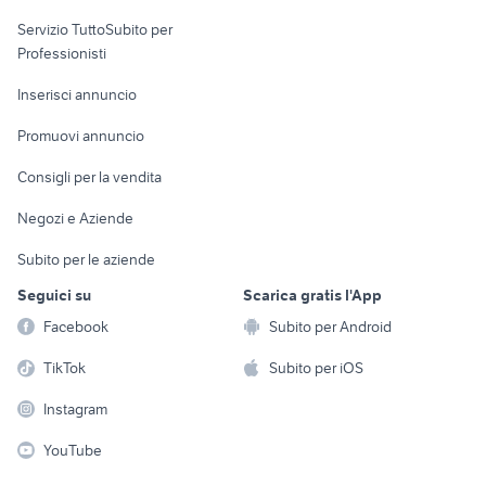
elettronica
per la casa e la
sports e hobby
Servizio TuttoSubito per
persona
Informatica
Animali
Professionisti
Arredamento e
Console e
Accessori per
Casalinghi
Inserisci annuncio
Videogiochi
animali
Elettrodomestici
Promuovi annuncio
Audio/Video
Musica e Film
Giardino e Fai da te
Consigli per la vendita
Fotografia
Libri e Riviste
Abbigliamento e
Negozi e Aziende
Telefonia
Strumenti Musicali
Accessori
Subito per le aziende
Sports
Tutto per i bambini
Seguici su
Scarica gratis l'App
Biciclette
Facebook
Subito per Android
Collezionismo
TikTok
Subito per iOS
Instagram
YouTube