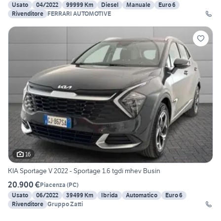
Usato
04/2022
99999 Km
Diesel
Manuale
Euro 6
Rivenditore
FERRARI AUTOMOTIVE
16
KIA Sportage V 2022 - Sportage 1.6 tgdi mhev Busin
20.900 €
Piacenza
(
PC
)
Usato
06/2022
39499 Km
Ibrida
Automatico
Euro 6
Rivenditore
Gruppo Zatti