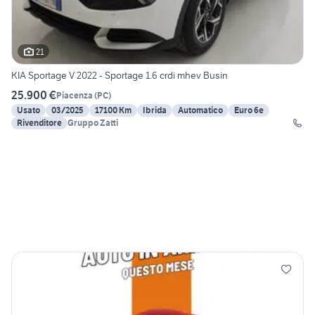
21
KIA Sportage V 2022 - Sportage 1.6 crdi mhev Busin
25.900 €
Piacenza
(
PC
)
Usato
03/2025
17100 Km
Ibrida
Automatico
Euro 6e
Rivenditore
Gruppo Zatti