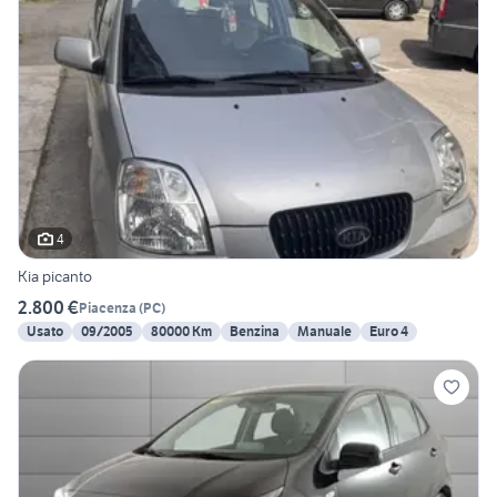
4
Kia picanto
2.800 €
Piacenza
(
PC
)
Usato
09/2005
80000 Km
Benzina
Manuale
Euro 4