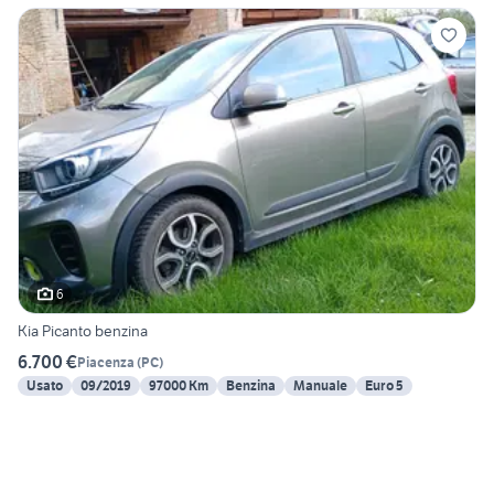
6
Kia Picanto benzina
6.700 €
Piacenza
(
PC
)
Usato
09/2019
97000 Km
Benzina
Manuale
Euro 5