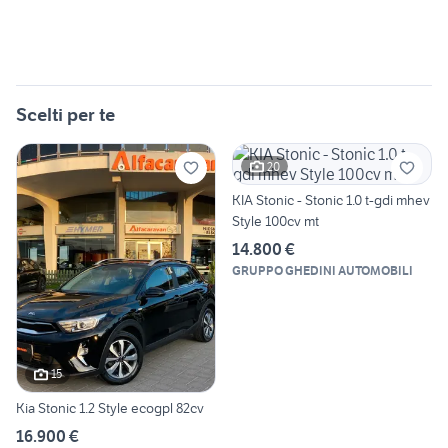
Scelti per te
20
KIA Stonic - Stonic 1.0 t-gdi mhev
Style 100cv mt
14.800 €
GRUPPO GHEDINI AUTOMOBILI
15
Kia Stonic 1.2 Style ecogpl 82cv
16.900 €