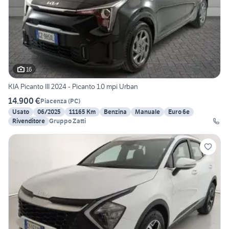
16
KIA Picanto III 2024 - Picanto 1.0 mpi Urban
14.900 €
Piacenza
(
PC
)
Usato
06/2025
11165 Km
Benzina
Manuale
Euro 6e
Rivenditore
Gruppo Zatti