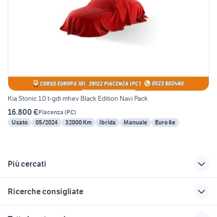
Kia Stonic 1.0 t-gdi mhev Black Edition Navi Pack
16.800 €
Piacenza
(
PC
)
Usato
05/2024
32000 Km
Ibrida
Manuale
Euro 6e
Più cercati
Correlati
Richerche simili
Suggerimenti
Ricerche consigliate
auto Piacenza
fiat punto usata
freemont auto
provincia
bologna
Bologna provincia
fiat 1100 anni 50
migliore auto usata 7000 euro