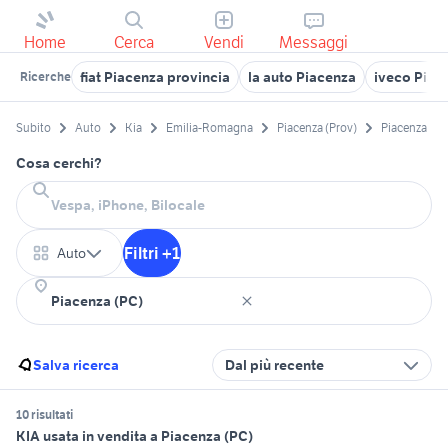
Home
Cerca
Vendi
Messaggi
fiat Piacenza provincia
la auto Piacenza
iveco Piac
Ricerche
Subito
Auto
Kia
Emilia-Romagna
Piacenza (Prov)
Piacenza
Cosa cerchi?
Filtri +1
Auto
Salva ricerca
Dal più recente
10 risultati
KIA usata in vendita a Piacenza (PC)