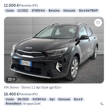
12.000 €
Piacenza
(
PC
)
Usato
12/2021
67000 Km
Benzina
Manuale
Euro 6d-TEMP
16
KIA Stonic - Stonic 1.2 dpi Style gpl 82cv
16.400 €
Piacenza
(
PC
)
Usato
06/2023
53399 Km
Gpl
Manuale
Euro 6
Rivenditore
Gruppo Zatti