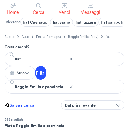
Home
Cerca
Vendi
Messaggi
fiat Cavriago
fiat viano
fiat luzzara
fiat san polo d
Ricerche
Subito
Auto
Emilia-Romagna
Reggio Emilia (Prov)
fiat
Cosa cerchi?
Filtri
Auto
Salva ricerca
Dal più rilevante
891 risultati
Fiat a Reggio Emilia e provincia