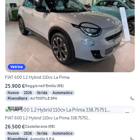
Vetrina
FIAT 600 1.2 Hybrid 110cv La Prima
25.900 €
Reggio nell'Emilia
(
RE
)
Nuovo
2026
Ibrida
Automatico
Rivenditore
AUTOSTILE SPA
20
FIAT 600 1.2 Hybrid 110cv La Prima 338.75751...
26.500 €
Castellarano
(
RE
)
Nuovo
2026
Ibrida
Automatico
Rivenditore
Autostile S.P.A.