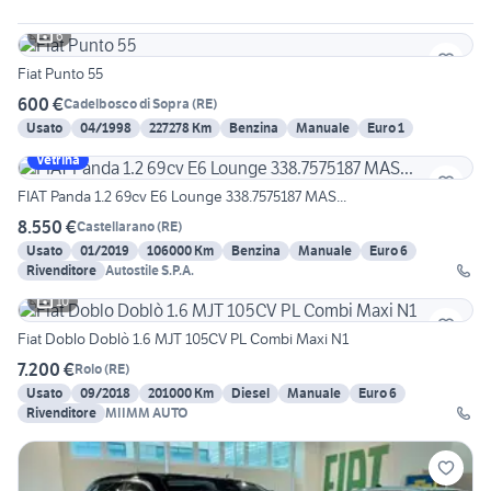
6
Fiat Punto 55
600 €
Cadelbosco di Sopra
(
RE
)
Usato
04/1998
227278 Km
Benzina
Manuale
Euro 1
Vetrina
FIAT Panda 1.2 69cv E6 Lounge 338.7575187 MAS...
8.550 €
Castellarano
(
RE
)
Usato
01/2019
106000 Km
Benzina
Manuale
Euro 6
Rivenditore
Autostile S.P.A.
10
Fiat Doblo Doblò 1.6 MJT 105CV PL Combi Maxi N1
7.200 €
Rolo
(
RE
)
Usato
09/2018
201000 Km
Diesel
Manuale
Euro 6
Rivenditore
MIIMM AUTO