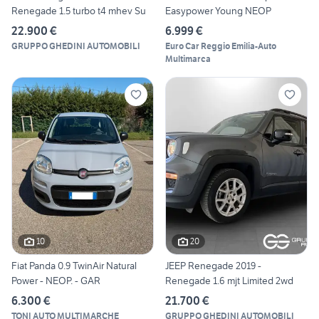
Renegade 1.5 turbo t4 mhev Su
Easypower Young NEOP
22.900 €
6.999 €
GRUPPO GHEDINI AUTOMOBILI
Euro Car Reggio Emilia-Auto
Multimarca
10
20
Fiat Panda 0.9 TwinAir Natural
JEEP Renegade 2019 -
Power - NEOP. - GAR
Renegade 1.6 mjt Limited 2wd
6.300 €
21.700 €
TONI AUTO MULTIMARCHE
GRUPPO GHEDINI AUTOMOBILI