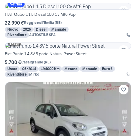
Vetrina
FIAT Qubo L 1.5 Diesel 100 Cv Mt6 Pop
22.990 €
Reggio nell'Emilia
(
RE
)
Nuovo
2026
Diesel
Manuale
Rivenditore
AUTOSTILE SPA
16
Fiat Punto 1.4 8V 5 porte Natural Power Street
5.700 €
Casalgrande
(
RE
)
Usato
06/2014
194000 Km
Metano
Manuale
Euro 6
Rivenditore
Mirko