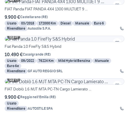
FIAT Panda FIAT PANDA 4X4 1300 MULTIJET 9 ...
9.900 €
Castellarano
(
RE
)
Usato
03/2018
172000 Km
Diesel
Manuale
Euro 6
Rivenditore
Autostile S.P.A.
19
Fiat Panda 1.0 FireFly S&S Hybrid
10.490 €
Casalgrande
(
RE
)
Usato
09/2022
76224 Km
Mild Hybrid Benzina
Manuale
Euro 6e
Rivenditore
GF AUTO REGGIO SRL
15
FIAT Doblò 1.6 MJT MTA PC-TN Cargo Lamierato ...
9.900 €
Reggio nell'Emilia
(
RE
)
Usato
Rivenditore
AUTOSTILE SPA