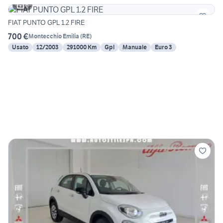
6
FIAT PUNTO GPL 1.2 FIRE
700 €
Montecchio Emilia
(
RE
)
Usato
12/2003
291000 Km
Gpl
Manuale
Euro 3