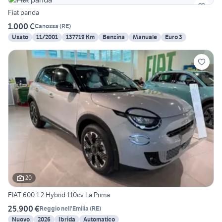
Fiat panda
1.000 €
Canossa
(
RE
)
Usato
11/2001
137719 Km
Benzina
Manuale
Euro 3
20
FIAT 600 1.2 Hybrid 110cv La Prima
25.900 €
Reggio nell'Emilia
(
RE
)
Nuovo
2026
Ibrida
Automatico