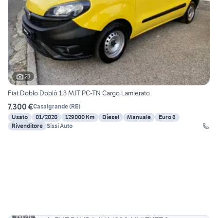
21
Fiat Doblo Doblò 1.3 MJT PC-TN Cargo Lamierato
7.300 €
Casalgrande
(
RE
)
Usato
01/2020
129000 Km
Diesel
Manuale
Euro 6
Rivenditore
Sissi Auto
20