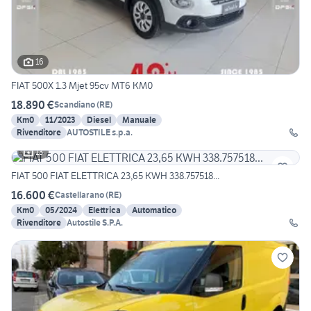
16
FIAT 500X 1.3 Mjet 95cv MT6 KM0
18.890 €
Scandiano
(
RE
)
Km0
11/2023
Diesel
Manuale
Rivenditore
AUTOSTILE s.p.a.
13
FIAT 500 FIAT ELETTRICA 23,65 KWH 338.757518...
16.600 €
Castellarano
(
RE
)
Km0
05/2024
Elettrica
Automatico
Rivenditore
Autostile S.P.A.