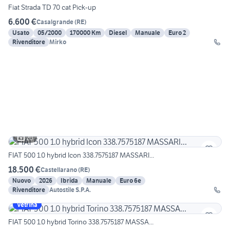
Fiat Strada TD 70 cat Pick-up
6.600 €
Casalgrande
(
RE
)
Usato
05/2000
170000 Km
Diesel
Manuale
Euro 2
Rivenditore
Mirko
20
FIAT 500 1.0 hybrid Icon 338.7575187 MASSARI...
18.500 €
Castellarano
(
RE
)
Nuovo
2026
Ibrida
Manuale
Euro 6e
Rivenditore
Autostile S.P.A.
Vetrina
FIAT 500 1.0 hybrid Torino 338.7575187 MASSA...