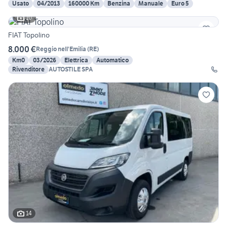
Usato
04/2013
160000 Km
Benzina
Manuale
Euro 5
10
FIAT Topolino
8.000 €
Reggio nell'Emilia
(
RE
)
Km0
03/2026
Elettrica
Automatico
Rivenditore
AUTOSTILE SPA
14