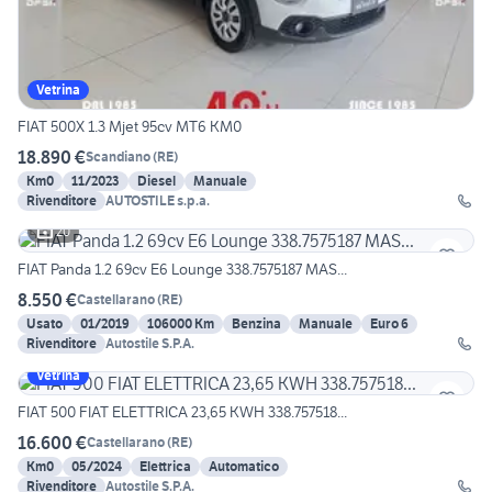
Vetrina
FIAT 500X 1.3 Mjet 95cv MT6 KM0
18.890 €
Scandiano
(
RE
)
Km0
11/2023
Diesel
Manuale
Rivenditore
AUTOSTILE s.p.a.
20
FIAT Panda 1.2 69cv E6 Lounge 338.7575187 MAS...
8.550 €
Castellarano
(
RE
)
Usato
01/2019
106000 Km
Benzina
Manuale
Euro 6
Rivenditore
Autostile S.P.A.
Vetrina
FIAT 500 FIAT ELETTRICA 23,65 KWH 338.757518...
16.600 €
Castellarano
(
RE
)
Km0
05/2024
Elettrica
Automatico
Rivenditore
Autostile S.P.A.