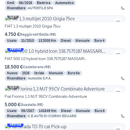
Km0
06/2026
Elettrica
Automatico
Rivenditore
AUTOSTILE SPA
6
FIAT 1.3 multijet 2010 Grigia 75cv
4.750 €
Reggio nell'Emilia
(
RE
)
Usato
11/2010
132000 Km
Diesel
Manuale
Euro 4
Vetrina
FIAT 500 1.0 hybrid Icon 338.7575187 MASSARI...
18.500 €
Castellarano
(
RE
)
Nuovo
2026
Ibrida
Manuale
Euro 6e
Rivenditore
Autostile S.P.A.
9
Fiat Fiorino 1.3 MJT 95CV Combinato Adventure
5.000 €
Guastalla
(
RE
)
Usato
09/2017
141849 Km
Diesel
Manuale
Euro 6
Rivenditore
C.E.AUTO DI CIORNII EDUARD
Vetrina