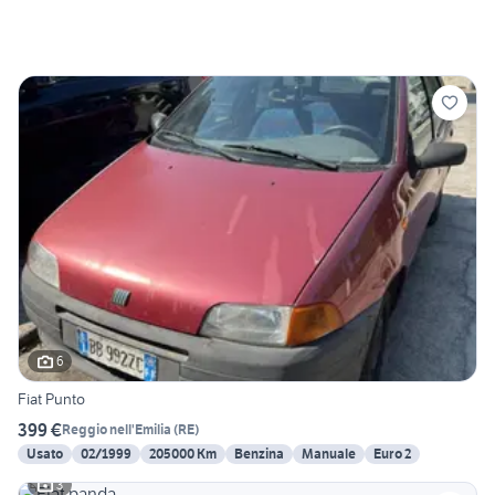
6
Fiat Punto
399 €
Reggio nell'Emilia
(
RE
)
Usato
02/1999
205000 Km
Benzina
Manuale
Euro 2
3