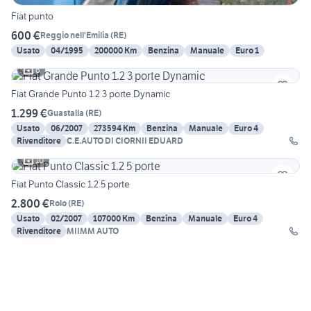
Fiat punto
600 €
Reggio nell'Emilia
(
RE
)
Usato
04/1995
200000 Km
Benzina
Manuale
Euro 1
6
Fiat Grande Punto 1.2 3 porte Dynamic
1.299 €
Guastalla
(
RE
)
Usato
06/2007
273594 Km
Benzina
Manuale
Euro 4
Rivenditore
C.E.AUTO DI CIORNII EDUARD
10
Fiat Punto Classic 1.2 5 porte
2.800 €
Rolo
(
RE
)
Usato
02/2007
107000 Km
Benzina
Manuale
Euro 4
Rivenditore
MIIMM AUTO