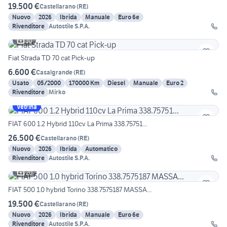
19.500 €
Castellarano
(
RE
)
Nuovo
2026
Ibrida
Manuale
Euro 6e
Rivenditore
Autostile S.P.A.
10
Fiat Strada TD 70 cat Pick-up
6.600 €
Casalgrande
(
RE
)
Usato
05/2000
170000 Km
Diesel
Manuale
Euro 2
Rivenditore
Mirko
Vetrina
FIAT 600 1.2 Hybrid 110cv La Prima 338.75751...
26.500 €
Castellarano
(
RE
)
Nuovo
2026
Ibrida
Automatico
Rivenditore
Autostile S.P.A.
20
FIAT 500 1.0 hybrid Torino 338.7575187 MASSA...
19.500 €
Castellarano
(
RE
)
Nuovo
2026
Ibrida
Manuale
Euro 6e
Rivenditore
Autostile S.P.A.