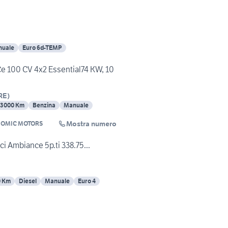
uale
Euro 6d-TEMP
Ce 100 CV 4x2 Essential74 KW, 10
RE
)
23000 Km
Benzina
Manuale
Mostra numero
NOMIC MOTORS
i Ambiance 5p.ti 338.75...
0 Km
Diesel
Manuale
Euro 4