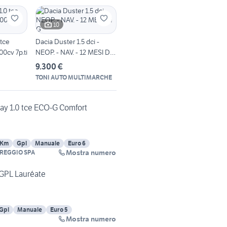
10
 tce
Dacia Duster 1.5 dci -
0cv 7p.ti
NEOP. - NAV. - 12 MESI DI
G
9.300 €
TONI AUTO MULTIMARCHE
y 1.0 tce ECO-G Comfort
 Km
Gpl
Manuale
Euro 6
Mostra numero
RREGGIO SPA
 GPL Lauréate
Gpl
Manuale
Euro 5
Mostra numero