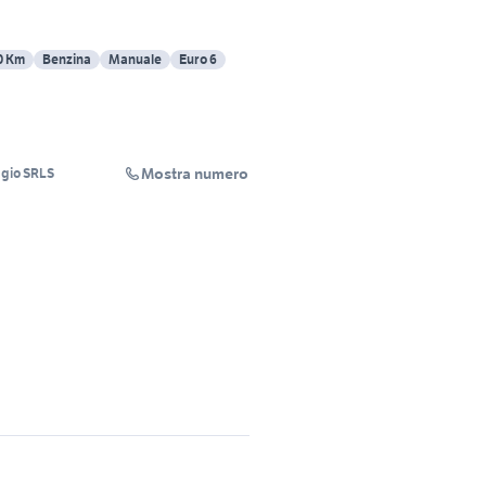
0 Km
Benzina
Manuale
Euro 6
Mostra numero
gio SRLS