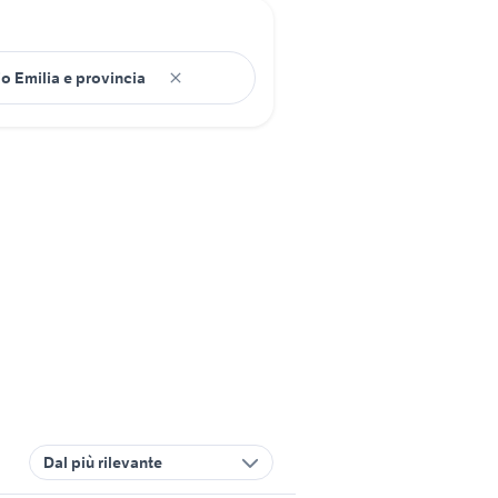
Dal più rilevante