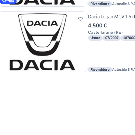
Vetrina
Rivenditore
Autostile S.P.A
Dacia Logan MCV 1.5 dc
4.500 €
Castellarano
(
RE
)
Usato
07/2007
18700
Rivenditore
Autostile S.P.A