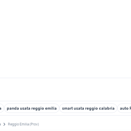
a
panda usata reggio emilia
smart usata reggio calabria
auto 
a
Reggio Emilia (Prov)