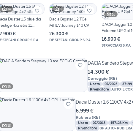
14
8
16
acia Duster 1.5 blue dci
Dacia Bigster 1.2 TCe
DACIA Jogger 1.0
restige 4x2 s&s 11...
MHEV Journey 140 CV
Extreme UP Gpl 10
2.900 €
26.300 €
16.900 €
E STEFANI GROUP S.P.A.
DE STEFANI GROUP S.P.A.
STRACCIARI S.P.A
DACIA Sandero Stepwa
14.300 €
Correggio
(
RE
)
Usato
07/2023
37199
15
Rivenditore
AUTO IL CO
Dacia Duster 1.6 110CV 4x2
6.999 €
Rubiera
(
RE
)
Usato
07/2013
157128 Km
18
Rivenditore
GP AUTO - RUBIERA