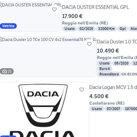
DACIA DUSTER ESSENTIAL GPL
17.900 €
Reggio nell'Emilia
(
RE
)
Vetrina
Usato
02/2025
32000 Km
Gpl
Man
Dacia Duster 1.0 T
10.490 €
Reggio nell'Emilia
(
Usato
05/2020
1
Euro 6
25
Rivenditore
GK ECO
Dacia Logan MCV 1.5 dc
4.500 €
Castellarano
(
RE
)
Usato
07/2007
18700