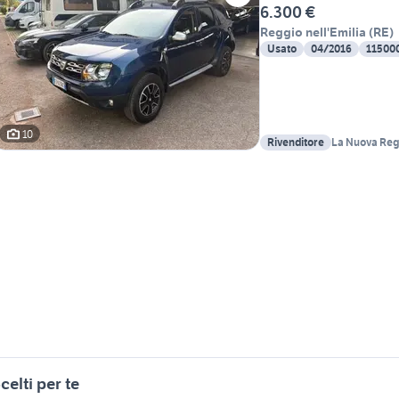
6.300 €
Reggio nell'Emilia
(
RE
)
Usato
04/2016
11500
10
Rivenditore
La Nuova Reg
celti per te