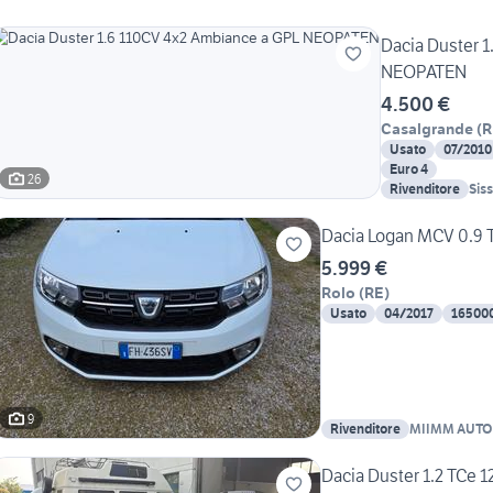
Dacia Duster 
NEOPATEN
4.500 €
Casalgrande
(
R
Usato
07/2010
Euro 4
26
Rivenditore
Siss
Dacia Logan MCV 0.9 
5.999 €
Rolo
(
RE
)
Usato
04/2017
16500
9
Rivenditore
MIIMM AUTO
Dacia Duster 1.2 TCe 