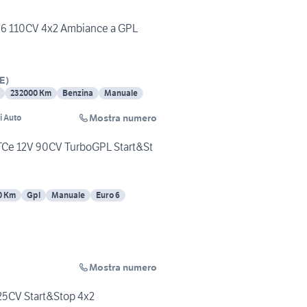
1.6 110CV 4x2 Ambiance a GPL
E
)
232000 Km
Benzina
Manuale
Mostra numero
i Auto
TCe 12V 90CV TurboGPL Start&St
0 Km
Gpl
Manuale
Euro 6
Mostra numero
125CV Start&Stop 4x2