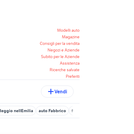
Modelli auto
Magazine
Consigli per la vendita
Negozi e Aziende
Subito per le Aziende
Assistenza
Ricerche salvate
Preferiti
Vendi
Reggio nellEmilia
auto Fabbrico
fiat reggio emilia e provincia