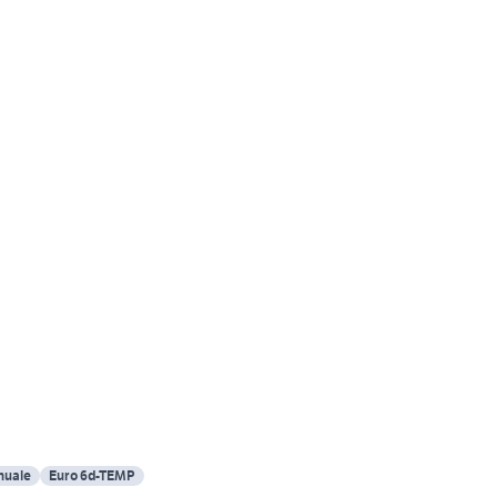
uale
Euro 6d-TEMP