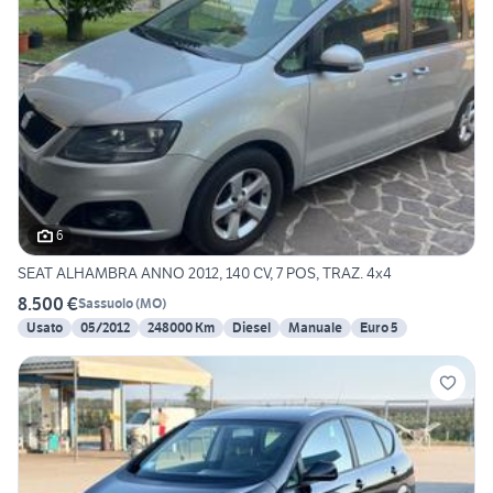
6
SEAT ALHAMBRA ANNO 2012, 140 CV, 7 POS, TRAZ. 4x4
8.500 €
Sassuolo
(
MO
)
Usato
05/2012
248000 Km
Diesel
Manuale
Euro 5