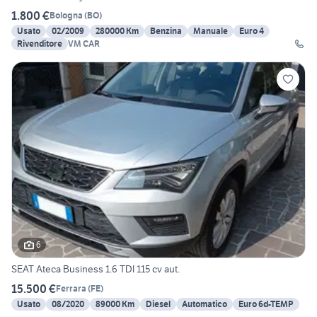
1.800 €
Bologna
(
BO
)
Usato
02/2009
280000 Km
Benzina
Manuale
Euro 4
Rivenditore
VM CAR
6
SEAT Ateca Business 1.6 TDI 115 cv aut.
15.500 €
Ferrara
(
FE
)
Usato
08/2020
89000 Km
Diesel
Automatico
Euro 6d-TEMP