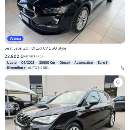
Vetrina
Seat Leon 2.0 TDI 150 CV DSG Style
22.900 €
Ferrara
(
FE
)
Usato
04/2025
20000 Km
Diesel
Automatico
Euro 6
Rivenditore
AUTO 3.0 SRL