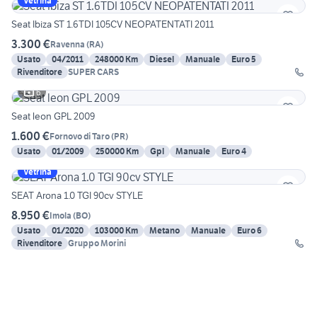
Vetrina
Seat Ibiza ST 1.6TDI 105CV NEOPATENTATI 2011
3.300 €
Ravenna
(
RA
)
Usato
04/2011
248000 Km
Diesel
Manuale
Euro 5
Rivenditore
SUPER CARS
6
Seat leon GPL 2009
1.600 €
Fornovo di Taro
(
PR
)
Usato
01/2009
250000 Km
Gpl
Manuale
Euro 4
Vetrina
SEAT Arona 1.0 TGI 90cv STYLE
8.950 €
Imola
(
BO
)
Usato
01/2020
103000 Km
Metano
Manuale
Euro 6
Rivenditore
Gruppo Morini