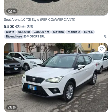
16
Seat Arona 1.0 TGI Style (PER COMMERCIANTI)
5.500 €
Rimini
(
RN
)
Usato
06/2020
230000 Km
Metano
Manuale
Euro 6
Rivenditore
E-MOTORS SRL
16