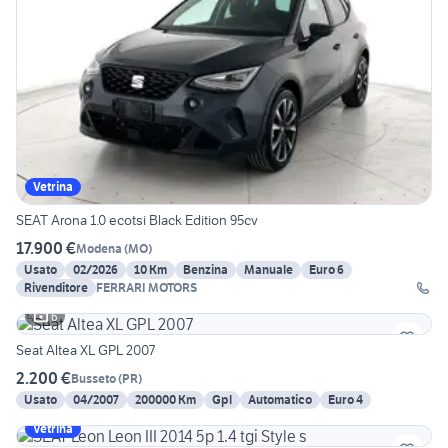
Vetrina
SEAT Arona 1.0 ecotsi Black Edition 95cv
17.900 €
Modena
(
MO
)
Usato
02/2026
10 Km
Benzina
Manuale
Euro 6
Rivenditore
FERRARI MOTORS
6
Seat Altea XL GPL 2007
2.200 €
Busseto
(
PR
)
Usato
04/2007
200000 Km
Gpl
Automatico
Euro 4
Vetrina