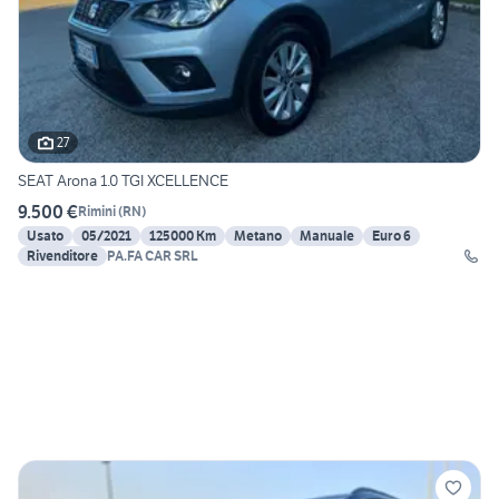
27
SEAT Arona 1.0 TGI XCELLENCE
9.500 €
Rimini
(
RN
)
Usato
05/2021
125000 Km
Metano
Manuale
Euro 6
Rivenditore
PA.FA CAR SRL