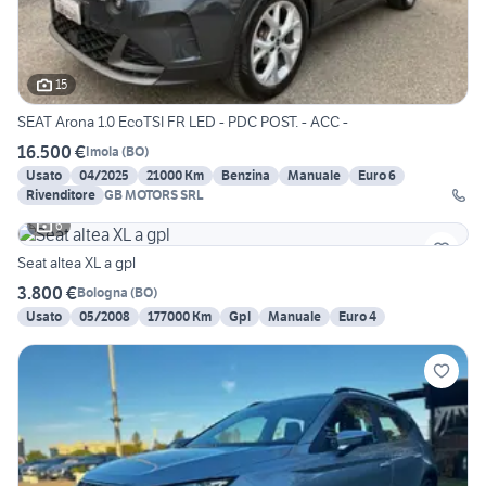
15
SEAT Arona 1.0 EcoTSI FR LED - PDC POST. - ACC -
16.500 €
Imola
(
BO
)
Usato
04/2025
21000 Km
Benzina
Manuale
Euro 6
Rivenditore
GB MOTORS SRL
6
Seat altea XL a gpl
3.800 €
Bologna
(
BO
)
Usato
05/2008
177000 Km
Gpl
Manuale
Euro 4