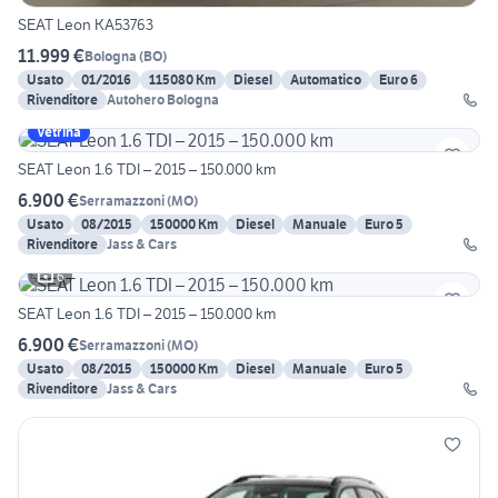
SEAT Leon KA53763
11.999 €
Bologna
(
BO
)
Usato
01/2016
115080 Km
Diesel
Automatico
Euro 6
Rivenditore
Autohero Bologna
Vetrina
SEAT Leon 1.6 TDI – 2015 – 150.000 km
6.900 €
Serramazzoni
(
MO
)
Usato
08/2015
150000 Km
Diesel
Manuale
Euro 5
Rivenditore
Jass & Cars
6
SEAT Leon 1.6 TDI – 2015 – 150.000 km
6.900 €
Serramazzoni
(
MO
)
Usato
08/2015
150000 Km
Diesel
Manuale
Euro 5
Rivenditore
Jass & Cars