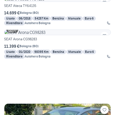
SEAT Ateca TY64135
14.699 €
Bologna
(
BO
)
Usato
06/2018
54257 Km
Benzina
Manuale
Euro 6
Rivenditore
Autohero Bologna
10
SEAT Arona CG98283
11.399 €
Bologna
(
BO
)
Usato
01/2020
98395 Km
Benzina
Manuale
Euro 6
Rivenditore
Autohero Bologna