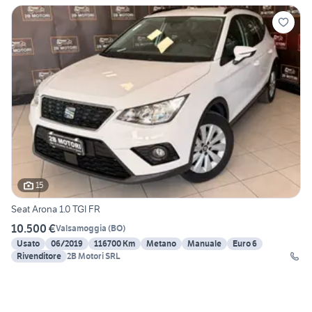
15
Seat Arona 1.0 TGI FR
10.500 €
Valsamoggia
(
BO
)
Usato
06/2019
116700 Km
Metano
Manuale
Euro 6
Rivenditore
2B Motori SRL