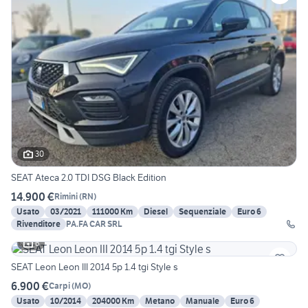
30
SEAT Ateca 2.0 TDI DSG Black Edition
14.900 €
Rimini
(
RN
)
Usato
03/2021
111000 Km
Diesel
Sequenziale
Euro 6
Rivenditore
PA.FA CAR SRL
6
SEAT Leon Leon III 2014 5p 1.4 tgi Style s
6.900 €
Carpi
(
MO
)
Usato
10/2014
204000 Km
Metano
Manuale
Euro 6