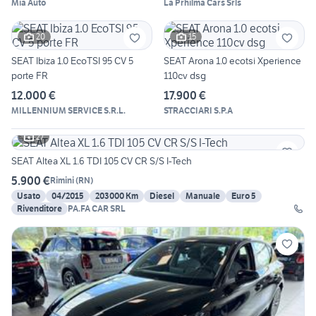
Mia Auto
La Prhilma Cars Srls
20
15
SEAT Ibiza 1.0 EcoTSI 95 CV 5
SEAT Arona 1.0 ecotsi Xperience
porte FR
110cv dsg
12.000 €
17.900 €
MILLENNIUM SERVICE S.R.L.
STRACCIARI S.P.A
27
SEAT Altea XL 1.6 TDI 105 CV CR S/S I-Tech
5.900 €
Rimini
(
RN
)
Usato
04/2015
203000 Km
Diesel
Manuale
Euro 5
Rivenditore
PA.FA CAR SRL