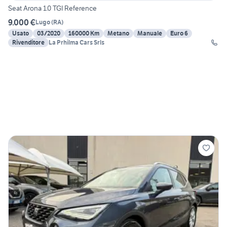
Seat Arona 1.0 TGI Reference
9.000 €
Lugo
(
RA
)
Usato
03/2020
160000 Km
Metano
Manuale
Euro 6
Rivenditore
La Prhilma Cars Srls