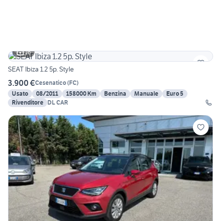
16
SEAT Ibiza 1.2 5p. Style
3.900 €
Cesenatico
(
FC
)
Usato
08/2011
158000 Km
Benzina
Manuale
Euro 5
Rivenditore
DL CAR