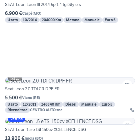
SEAT Leon Leon III 2014 5p 1.4 tgi Style s
6.900 €
Carpi
(
MO
)
Usato
10/2014
204000 Km
Metano
Manuale
Euro 6
16
Seat Leon 2.0 TDI CR DPF FR
5.500 €
Viano
(
RE
)
Usato
12/2011
246840 Km
Diesel
Manuale
Euro 5
Rivenditore
CENTRO AUTO snc
Vetrina
SEAT Leon 1.5 eTSI 150cv XCELLENCE DSG
13.900 €
Imola
(
BO
)