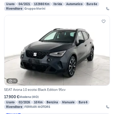
Usato
04/2021
132980 Km
Ibrida
Automatico
Euro 6e
Rivenditore
Gruppo Morini
15
SEAT Arona 1.0 ecotsi Black Edition 95cv
17.900 €
Modena
(
MO
)
Usato
02/2026
10 Km
Benzina
Manuale
Euro 6
Rivenditore
FERRARI MOTORS