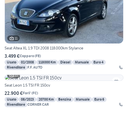
11
Seat Altea XL 1.9 TDI 2008 118.000km Stylance
3.499 €
Copparo
(
FE
)
Usato
02/2008
118000 Km
Diesel
Manuale
Euro 4
Rivenditore
F.F. AUTO
21
Seat Leon 1.5 TSI FR 150cv
22.900 €
Forli'
(
FC
)
Usato
08/2023
20700 Km
Benzina
Manuale
Euro 6
Rivenditore
CORNER CAR