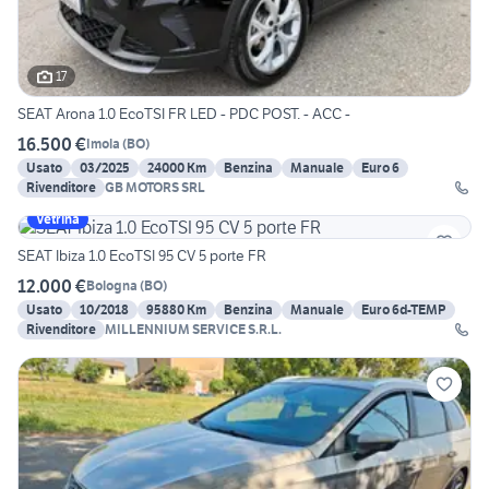
17
SEAT Arona 1.0 EcoTSI FR LED - PDC POST. - ACC -
16.500 €
Imola
(
BO
)
Usato
03/2025
24000 Km
Benzina
Manuale
Euro 6
Rivenditore
GB MOTORS SRL
Vetrina
SEAT Ibiza 1.0 EcoTSI 95 CV 5 porte FR
12.000 €
Bologna
(
BO
)
Usato
10/2018
95880 Km
Benzina
Manuale
Euro 6d-TEMP
Rivenditore
MILLENNIUM SERVICE S.R.L.