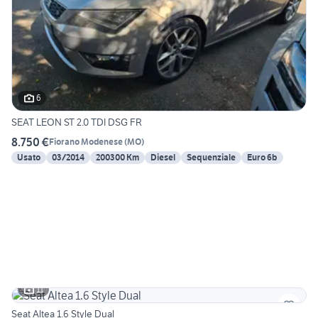
6
SEAT LEON ST 2.0 TDI DSG FR
8.750 €
Fiorano Modenese
(
MO
)
Usato
03/2014
200300 Km
Diesel
Sequenziale
Euro 6b
11
Seat Altea 1.6 Style Dual