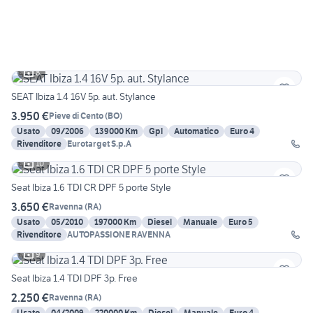
8
SEAT Ibiza 1.4 16V 5p. aut. Stylance
3.950 €
Pieve di Cento
(
BO
)
Usato
09/2006
139000 Km
Gpl
Automatico
Euro 4
Rivenditore
Eurotarget S.p.A
10
Seat Ibiza 1.6 TDI CR DPF 5 porte Style
3.650 €
Ravenna
(
RA
)
Usato
05/2010
197000 Km
Diesel
Manuale
Euro 5
Rivenditore
AUTOPASSIONE RAVENNA
9
Seat Ibiza 1.4 TDI DPF 3p. Free
2.250 €
Ravenna
(
RA
)
Usato
04/2009
220000 Km
Diesel
Manuale
Euro 4