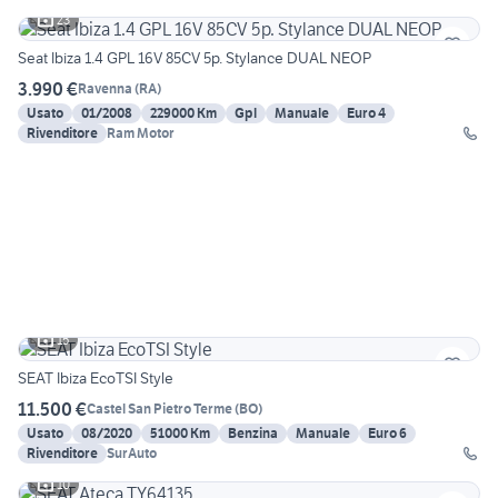
23
Seat Ibiza 1.4 GPL 16V 85CV 5p. Stylance DUAL NEOP
3.990 €
Ravenna
(
RA
)
Usato
01/2008
229000 Km
Gpl
Manuale
Euro 4
Rivenditore
Ram Motor
15
SEAT Ibiza EcoTSI Style
11.500 €
Castel San Pietro Terme
(
BO
)
Usato
08/2020
51000 Km
Benzina
Manuale
Euro 6
Rivenditore
SurAuto
10